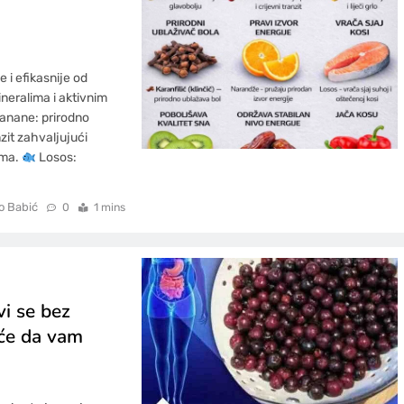
e i efikasnije od
neralima i aktivnim
anane: prirodno
zit zahvaljujući
ima.
Losos:
o Babić
0
1 mins
vi se bez
 će da vam