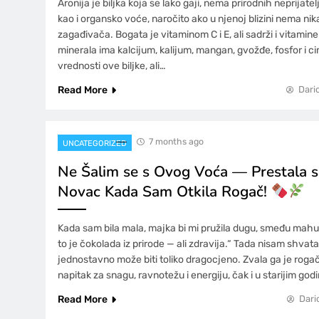
Aronija je biljka koja se lako gaji, nema prirodnih neprijatel
kao i organsko voće, naročito ako u njenoj blizini nema nik
zagađivača. Bogata je vitaminom C i E, ali sadrži i vitamine
minerala ima kalcijum, kalijum, mangan, gvožđe, fosfor i ci
vrednosti ove biljke, ali…
Read More
Dari
7 months ago
UNCATEGORIZED
Ne Šalim se s Ovog Voća — Prestala s
Novac Kada Sam Otkila Rogač!
Kada sam bila mala, majka bi mi pružila dugu, smeđu mahun
to je čokolada iz prirode — ali zdravija.“ Tada nisam shvata
jednostavno može biti toliko dragocjeno. Zvala ga je rogač, i
napitak za snagu, ravnotežu i energiju, čak i u starijim go
Read More
Dari