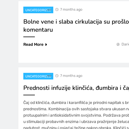
7 months ago
UNCATEGORIZED
Bolne vene i slaba cirkulacija su prošl
komentaru
Read More
Dari
7 months ago
UNCATEGORIZED
Prednosti infuzije klinčića, đumbira i ča
Čaj od klinčića, đumbira i karanfilića je prirodni napitak s
prednostima. Kombinacija ovih sastojaka stvara ukusan na
protuupalnim i antioksidativnim svojstvima. Podržava p
u stimulaciji probavnih enzima i ubrzava pražnjenje želuc
nadutost, mučninu i osjećaj težine nakon obroka. Klinčići 