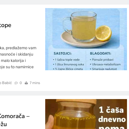
 tope
aka, predlažemo vam
masnoće i skidanju
 malo kalorija i
oje su to namirnice
o Babić
0
7 mins
Komorača –
ožu