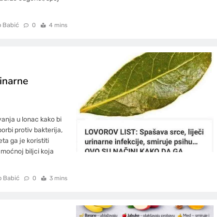
o Babić
0
4 mins
inarne
anja u lonac kako bi
rbi protiv bakterija,
ta ga je koristiti
moćnoj biljci koja
o Babić
0
3 mins