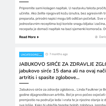
Pripremite sami kolagen napitak. U nastavku teksta pročit
učinite. Ako želite njegovati kožu iznutra, bez agresivnih 
preparata, prirodni napici mogu biti odličan početak. Sve v
jednostavnim receptima koji koriste snagu biljaka i začina,
recepata je domaći napitak na bazi sjemenki komorača. O
Read More
Dari
7 months ago
UNCATEGORIZED
JABUKOVO SIRĆE ZA ZDRAVLJE ZGLO
jabukovo sirće 15 dana ali na ovaj način 
artritis i spasite zglobove…
Jabukovo sirće za zdravlje zglobova… Linda Faulkner je Br
godine dijagnostikovan artritis. Bol je prvo počeo osjećati
premjestio na područje leđa i vrata te je njezino stanje iz
sve lošije. Kako bi ublažila tegobe bolnih zglobova, isproba