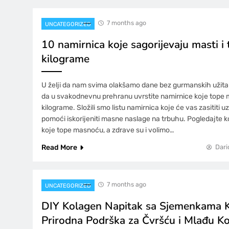
7 months ago
UNCATEGORIZED
10 namirnica koje sagorijevaju masti i
kilograme
U želji da nam svima olakšamo dane bez gurmanskih užit
da u svakodnevnu prehranu uvrstite namirnice koje tope 
kilograme. Složili smo listu namirnica koje će vas zasititi uz
pomoći iskorijeniti masne naslage na trbuhu. Pogledajte k
koje tope masnoću, a zdrave su i volimo…
Read More
Dari
7 months ago
UNCATEGORIZED
DIY Kolagen Napitak sa Sjemenkama 
Prirodna Podrška za Čvršću i Mlađu K