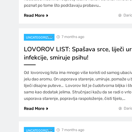
poznat po tome što podržavaju probavu…
Read More
Dari
7 months ago
UNCATEGORIZED
LOVOROV LIST: Spašava srce, liječi ur
infekcije, smiruje psihu!
Od lovorovog lista ima mnogo više koristi od samog ubaciv
jelu dao aromu. On usporava starenje, umiruje, pomaže u bo
liječi disajne puteve… Lovorov list je čudotvorna biljka i šte
samo kao dodatak jelima. Stručnjaci kažu da se radi o vrlo 
usporava starenje, popravlja raspoloženje, čisti tijelo,…
Read More
Dari
7 months ago
UNCATEGORIZED