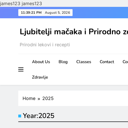
james123
james123
Skip
11:39:21 PM
August 5, 2026
to
content
Ljubitelji mačaka i Prirodno z
Prirodni lekovi i recepti
About Us
Blog
Classes
Contact
Co
Zdravlje
Home
2025
Year:
2025