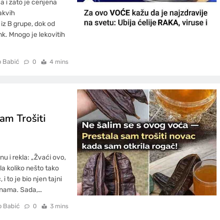
ja i zato je cenjena
akvih
 iz B grupe, dok od
nk. Mnogo je lekovitih
o Babić
0
4 mins
am Trošiti
u i rekla: „Žvaći ovo,
la koliko nešto tako
 to je bio njen tajni
dinama. Sada,…
o Babić
0
3 mins