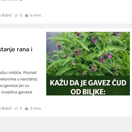
o Babić
0
6 mins
tanje rana i
kožu i mišiće. Poznat
 vekovima u narodnoj
bu gaveza jer su
ta svojstva gaveza
o Babić
0
3 mins