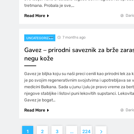
tretmana. Probala je sve,…
Read More
Dari
7 months ago
UNCATEGORIZED
Gavez – prirodni saveznik za brže zaras
negu kože
Gavez je biljka koju su naši preci cenili kao prirodni lek za 
je po svojim regenerativnim svojstvima i upotrebljava se
medicini Balkana. Sada u junu i julu je pravo vreme za ber
njegove stabljike i listovi puni lekovitih supstanci. Lekovi
Gavez je bogat…
Read More
Dari
1
2
3
…
224