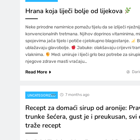
Hrana koja liječi bolje od lijekova
Neke prirodne namirnice pomažu tijelu da se izliječi nježnij
konvencionalnih tretmana. Njihov doprinos vitaminima, mi
spojevima jača tijelo i potiče cjelokupno blagostanje.
B
ublažavaju glavobolje.
Jabuke: olakšavaju crijevni tran
vlaknima.
Med: umiruje i liječi grlo bez potrebe za sirup
njegove zdrave masti vraćaju…
Read More
Dari
7 months ago
UNCATEGORIZED
Recept za domaći sirup od aronije: Pra
trunke šećera, gust je i preukusan, svi
traže recept