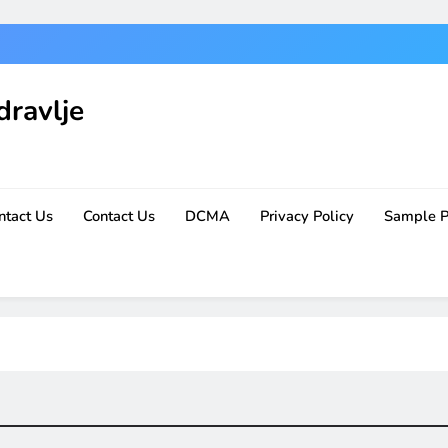
dravlje
ntact Us
Contact Us
DCMA
Privacy Policy
Sample 