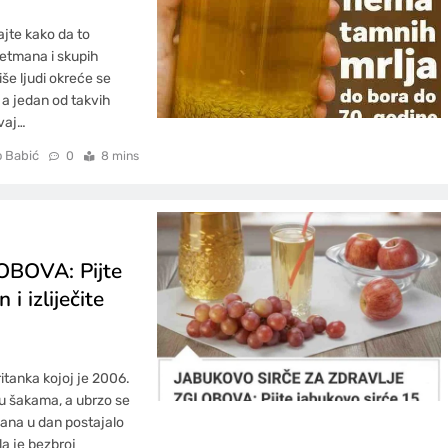
ajte kako da to
tretmana i skupih
iše ljudi okreće se
 a jedan od takvih
vaj…
o Babić
0
8 mins
BOVA: Pijte
i izliječite
itanka kojoj je 2006.
 u šakama, a ubrzo se
 dana u dan postajalo
la je bezbroj