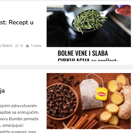
ost: Recept u
o Babić
0
1 mins
ja
 brojnim zdravstvenim
pitak sa smirujućim,
robavu Đumbir pomaže
a, smanjujući
sadrže eugenol, spoj