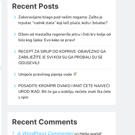
Recent Posts
Zaboravljeno blago pod našim nogama: Zašto je
trputac “rudnik zlata” koji leči pluća, kožu i želudac?
Džem od maslačka regeneriše jetru i čisti krv bolje od
bilo kog lijeka: Evo kako se pravi!
RECEPT ZA SIRUP OD KOPRIVE: OBAVEZNO GA
ZABILJEŽITE JE SVI KOJI SU GA PROBALI SU SE
ODUSEVILI!
Umijeće pravilnog pijenja vode
POSADITE KROMPIR OVAKO I IMAT ĆETE NAJVEĆI
UROD IKAD: Bit će ga u izobilju, nećete znati šta ćete
s njim
Recent Comments
A WordPress Commenter
on
Hello world!