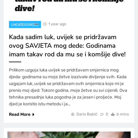
1 year ago
UNCATEGORIZED
Kada sadim luk, uvijek se pridržavam
ovog SAVJETA mog dede: Godinama
imam takav rod da mu se i komšije dive!
Prilikom uzgoja luka uvijek se pridržavam smjernica mog
djeda: godinama su moje žetve izazivale divljenje svih. Kada
uzgajam luk, uvijek se pridržavam ovih smjernica koje mi je
prenio moj djed: Tokom godina, moje žetve su svi cijenili. Ova
tehnika presadnje luka pogodna je za jesen i proljeće. Moj
djed je koristio istu metodu i ja…
Read More
Dario Babić
0
6 mins