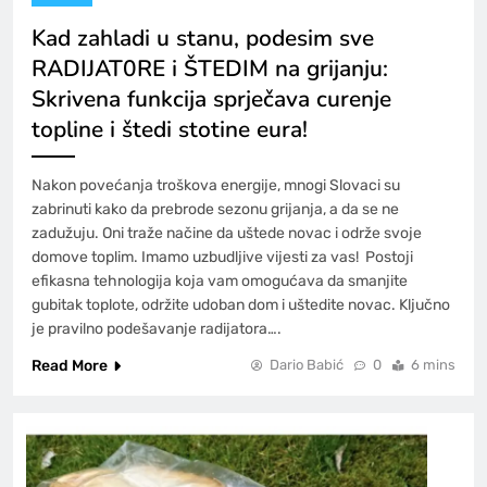
Kad zahladi u stanu, podesim sve
RADIJAT0RE i ŠTEDIM na grijanju:
Skrivena funkcija sprječava curenje
topline i štedi stotine eura!
Nakon povećanja troškova energije, mnogi Slovaci su
zabrinuti kako da prebrode sezonu grijanja, a da se ne
zadužuju. Oni traže načine da uštede novac i održe svoje
domove toplim. Imamo uzbudljive vijesti za vas! Postoji
efikasna tehnologija koja vam omogućava da smanjite
gubitak toplote, održite udoban dom i uštedite novac. Ključno
je pravilno podešavanje radijatora….
Read More
Dario Babić
0
6 mins