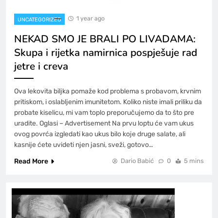
1 year ago
UNCATEGORIZED
NEKAD SMO JE BRALI PO LIVADAMA:
Skupa i rijetka namirnica pospješuje rad
jetre i creva
Ova lekovita biljka pomaže kod problema s probavom, krvnim
pritiskom, i oslabljenim imunitetom. Koliko niste imali priliku da
probate kiselicu, mi vam toplo preporučujemo da to što pre
uradite. Oglasi – Advertisement Na prvu loptu će vam ukus
ovog povrća izgledati kao ukus bilo koje druge salate, ali
kasnije ćete uvideti njen jasni, sveži, gotovo…
Read More
Dario Babić
0
5 mins