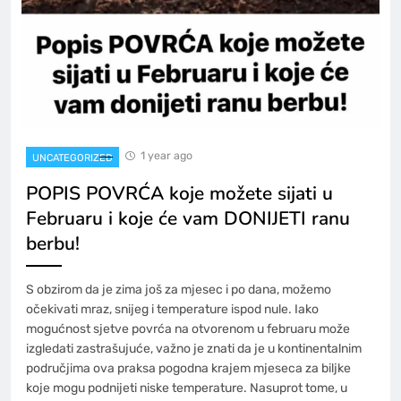
1 year ago
UNCATEGORIZED
POPIS POVRĆA koje možete sijati u
Februaru i koje će vam DONIJETI ranu
berbu!
S obzirom da je zima još za mjesec i po dana, možemo
očekivati ​​mraz, snijeg i temperature ispod nule. Iako
mogućnost sjetve povrća na otvorenom u februaru može
izgledati zastrašujuće, važno je znati da je u kontinentalnim
područjima ova praksa pogodna krajem mjeseca za biljke
koje mogu podnijeti niske temperature. Nasuprot tome, u