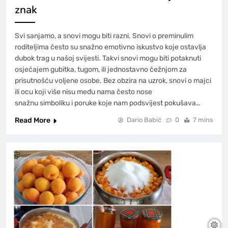
znak
Svi sanjamo, a snovi mogu biti razni. Snovi o preminulim
roditeljima često su snažno emotivno iskustvo koje ostavlja
dubok trag u našoj svijesti. Takvi snovi mogu biti potaknuti
osjećajem gubitka, tugom, ili jednostavno čežnjom za
prisutnošću voljene osobe. Bez obzira na uzrok, snovi o majci
ili ocu koji više nisu među nama često nose
snažnu simboliku i poruke koje nam podsvijest pokušava…
Read More
Dario Babić
0
7 mins