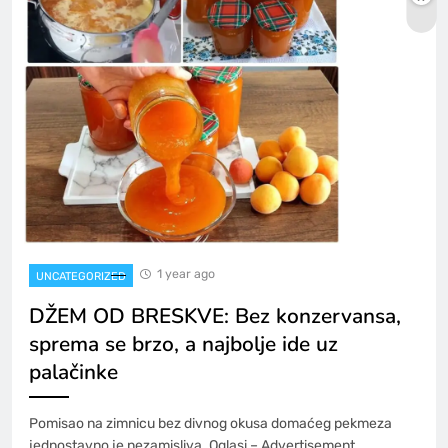
1 year ago
UNCATEGORIZED
DŽEM OD BRESKVE: Bez konzervansa,
sprema se brzo, a najbolje ide uz
palačinke
Pomisao na zimnicu bez divnog okusa domaćeg pekmeza
jednostavno je nezamisliva. Oglasi – Advertisement