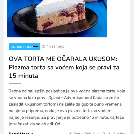
1 year ago
UNCATEGORIZED
OVA TORTA ME OČARALA UKUSOM:
Plazma torta sa voćem koja se pravi za
15 minuta
Jedna od najlepših poslastica je ova voćna plazma torta, koja
se veoma lako pravi. Oglasi – Advertisement Kada se želite
zasladiti ukusnom tortom i ne želite da gubite puno vremena
na njenu pripremu, onda je ova plazma torta sa voćem
najbolje rešenje. Za pravljenje je potrebno 15 minuta, najteže
je sačekati da se ohladi. Od…
Dario Babić
0
2 mins