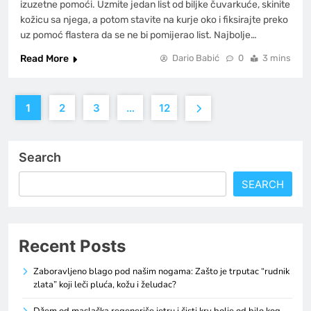
izuzetne pomoći. Uzmite jedan list od biljke čuvarkuće, skinite
kožicu sa njega, a potom stavite na kurje oko i fiksirajte preko
uz pomoć flastera da se ne bi pomijerao list. Najbolje…
Read More
Dario Babić
0
3 mins
1
2
3
…
12
Search
SEARCH
Recent Posts
Zaboravljeno blago pod našim nogama: Zašto je trputac “rudnik
zlata” koji leči pluća, kožu i želudac?