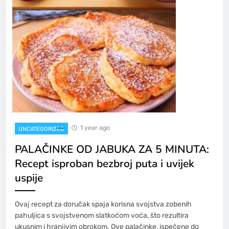
1 year ago
UNCATEGORIZED
PALAČINKE OD JABUKA ZA 5 MINUTA:
Recept isproban bezbroj puta i uvijek
uspije
Ovaj recept za doručak spaja korisna svojstva zobenih
pahuljica s svojstvenom slatkoćom voća, što rezultira
ukusnim i hranjivim obrokom. Ove palačinke, ispečene do