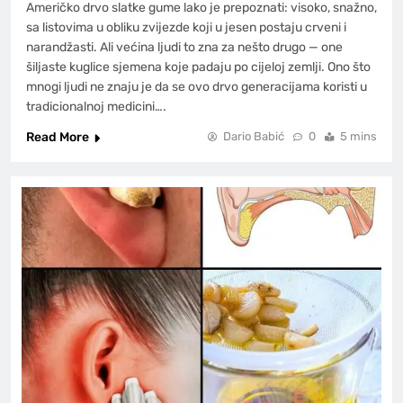
Američko drvo slatke gume lako je prepoznati: visoko, snažno,
sa listovima u obliku zvijezde koji u jesen postaju crveni i
narandžasti. Ali većina ljudi to zna za nešto drugo — one
šiljaste kuglice sjemena koje padaju po cijeloj zemlji. Ono što
mnogi ljudi ne znaju je da se ovo drvo generacijama koristi u
tradicionalnoj medicini….
Read More
Dario Babić
0
5 mins