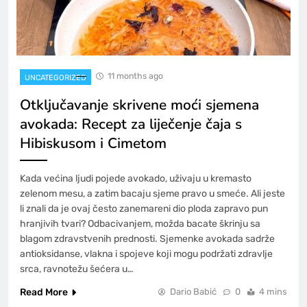
11 months ago
UNCATEGORIZED
Otključavanje skrivene moći sjemena
avokada: Recept za liječenje čaja s
Hibiskusom i Cimetom
Kada većina ljudi pojede avokado, uživaju u kremasto
zelenom mesu, a zatim bacaju sjeme pravo u smeće. Ali jeste
li znali da je ovaj često zanemareni dio ploda zapravo pun
hranjivih tvari? Odbacivanjem, možda bacate škrinju sa
blagom zdravstvenih prednosti. Sjemenke avokada sadrže
antioksidanse, vlakna i spojeve koji mogu podržati zdravlje
srca, ravnotežu šećera u…
Read More
Dario Babić
0
4 mins