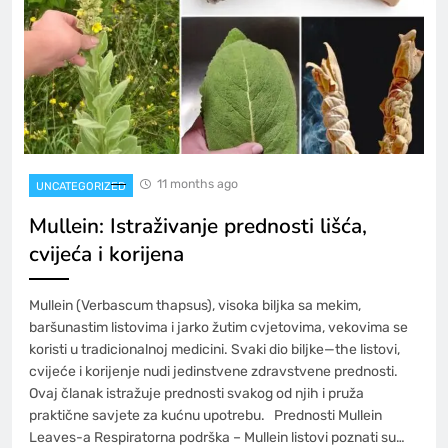
11 months ago
UNCATEGORIZED
Mullein: Istraživanje prednosti lišća,
cvijeća i korijena
Mullein (Verbascum thapsus), visoka biljka sa mekim,
baršunastim listovima i jarko žutim cvjetovima, vekovima se
koristi u tradicionalnoj medicini. Svaki dio biljke—the listovi,
cvijeće i korijenje nudi jedinstvene zdravstvene prednosti.
Ovaj članak istražuje prednosti svakog od njih i pruža
praktične savjete za kućnu upotrebu. Prednosti Mullein
Leaves-a Respiratorna podrška – Mullein listovi poznati su…