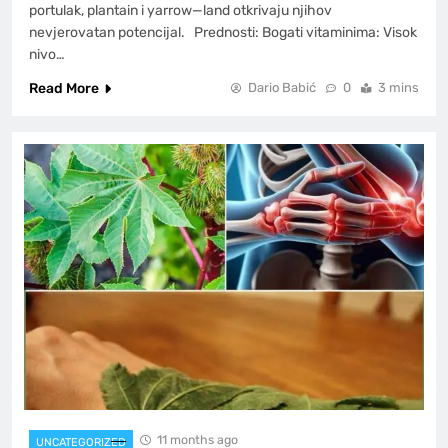
portulak, plantain i yarrow—land otkrivaju njihov
nevjerovatan potencijal. Prednosti: Bogati vitaminima: Visok
nivo…
Read More
Dario Babić
0
3 mins
11 months ago
UNCATEGORIZED