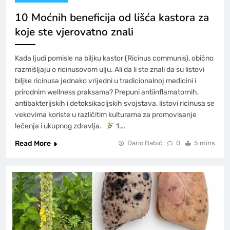
10 Moćnih beneficija od lišća kastora za
koje ste vjerovatno znali
Kada ljudi pomisle na biljku kastor (Ricinus communis), obično
razmišljaju o ricinusovom ulju. Ali da li ste znali da su listovi
biljke ricinusa jednako vrijedni u tradicionalnoj medicini i
prirodnim wellness praksama? Prepuni antiinflamatornih,
antibakterijskih i detoksikacijskih svojstava, listovi ricinusa se
vekovima koriste u različitim kulturama za promovisanje
lečenja i ukupnog zdravlja.
1….
Read More
Dario Babić
0
5 mins