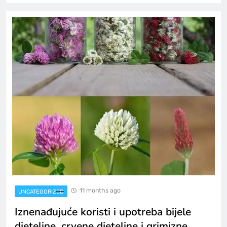
11 months ago
UNCATEGORIZED
Iznenađujuće koristi i upotreba bijele
djeteline, crvene djeteline i grimizne