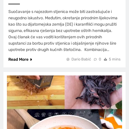
Suočavanje s najezdom stjenica može biti zastrašujuće i
neugodno iskustvo. Međutim, okretanje prirodnim lijekovima
kao što su dijatomejska zemlja (DE) i karanfilići mogu pružiti
sigurna, efikasna rješenja bez upotrebe oštrih hemikalija.
Ovaj članak će vas voditi korištenjem ovih prirodnih
supstanci za borbu protiv stjenica i objašnjenje njihove šire
upotrebe protiv drugih kućnih štetočina. Kombinacija…
Read More
Dario Babić
0
5 mins