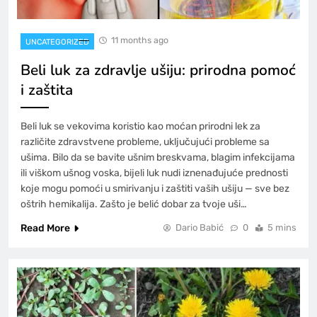
11 months ago
UNCATEGORIZED
Beli luk za zdravlje ušiju: prirodna pomoć
i zaštita
Beli luk se vekovima koristio kao moćan prirodni lek za
različite zdravstvene probleme, uključujući probleme sa
ušima. Bilo da se bavite ušnim breskvama, blagim infekcijama
ili viškom ušnog voska, bijeli luk nudi iznenađujuće prednosti
koje mogu pomoći u smirivanju i zaštiti vaših ušiju — sve bez
oštrih hemikalija. Zašto je belić dobar za tvoje uši…
Read More
Dario Babić
0
5 mins