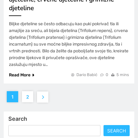
djeteline
Biljke djeteline se često odbacuju kao puki pokrivač tla ili
amajlije za sreću, ali bijela djetelina (Trifolium repens), crvena
djetelina (Trifolium pratense) i grimizna djetelina (Trifolium
incarnatum) su sve moćne biljke impresivnog zdravlja, tla i
vrtnih prednosti. Bilo da želite da poboljšate svoje tlo, kreirate
prirodne lijekove ili privučete oprašivače, ove djeteline
zaslužuju mjesto u…
Read More
Dario Babić
0
5 mins
1
2
Search
SEARCH