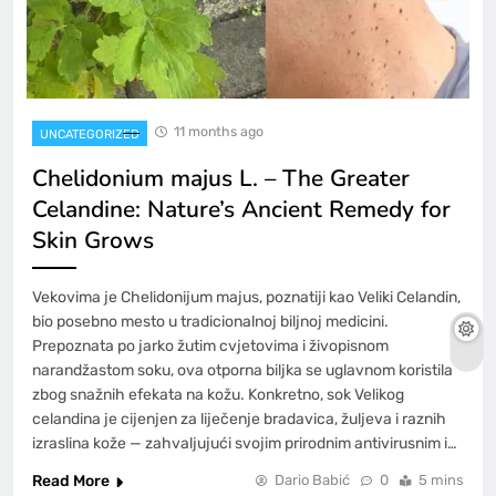
11 months ago
UNCATEGORIZED
Chelidonium majus L. – The Greater
Celandine: Nature’s Ancient Remedy for
Skin Grows
Vekovima je Chelidonijum majus, poznatiji kao Veliki Celandin,
bio posebno mesto u tradicionalnoj biljnoj medicini.
Prepoznata po jarko žutim cvjetovima i živopisnom
narandžastom soku, ova otporna biljka se uglavnom koristila
zbog snažnih efekata na kožu. Konkretno, sok Velikog
celandina je cijenjen za liječenje bradavica, žuljeva i raznih
izraslina kože — zahvaljujući svojim prirodnim antivirusnim i…
Read More
Dario Babić
0
5 mins