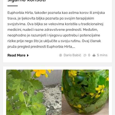
Euphorbia Hirta, također poznata kao astma korov ili zmijska
trava, je ljekovita biljka poznata po svojim terapijskim
svojstvima. Ova biljka se vekovima koristila u tradicionalnoj
medicini, nudeći razne zdravstvene prednosti. Međutim,
neophodno je razumjeti i njegovu upotrebu i potencijalne
rizike prije nego što je uključite u svoju rutinu. Ovaj članak
pruža pregled prednosti Euphorbia Hirta,…
Read More
Dario Babić
0
5 mins