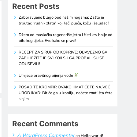
Recent Posts
Zaboravljeno blago pod našim nogama: Zašto je
trputac “rudnik zlata” koji leči pluća, kožu i želudac?
Džem od maslačka regeneriše jetru i čisti krv bolje od
bilo kog lijeka: Evo kako se pravi!
RECEPT ZA SIRUP OD KOPRIVE: OBAVEZNO GA
ZABILJEŽITE JE SVI KOJI SU GA PROBALI SU SE
ODUSEVILI!
Umijeće pravilnog pijenja vode
POSADITE KROMPIR OVAKO I IMAT ĆETE NAJVEĆI
UROD IKAD: Bit će ga u izobilju, nećete znati šta ćete
s njim
Recent Comments
A WordPress Commenter
on
Hello world!