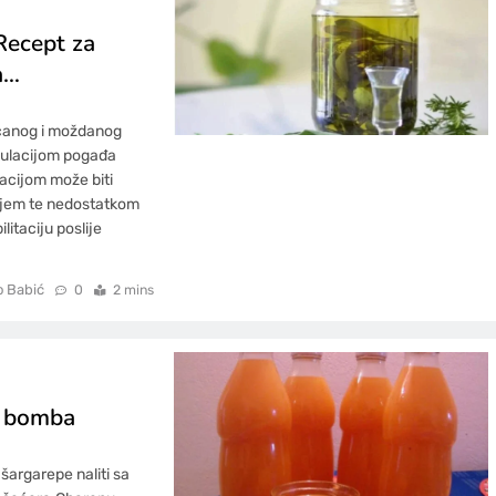
ecept za
a…
srčanog i moždanog
rkulacijom pogađa
ulacijom može biti
njem te nedostatkom
litaciju poslije
o Babić
0
2 mins
a bomba
rgarepe naliti sa