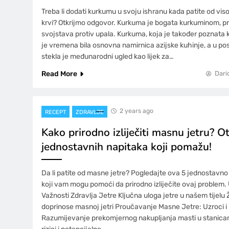
Treba li dodati kurkumu u svoju ishranu kada patite od vis
krvi? Otkrijmo odgovor. Kurkuma je bogata kurkuminom, pr
svojstava protiv upala. Kurkuma, koja je također poznata ka
je vremena bila osnovna namirnica azijske kuhinje, a u p
stekla je međunarodni ugled kao lijek za…
Read More
Dari
2 years ago
RECEPT
ZDRAVLJE
Kako prirodno izliječiti masnu jetru? 
jednostavnih napitaka koji pomažu!
Da li patite od masne jetre? Pogledajte ova 5 jednostavno
koji vam mogu pomoći da prirodno izliječite ovaj problem
Važnosti Zdravlja Jetre Ključna uloga jetre u našem tijelu Ži
doprinose masnoj jetri Proučavanje Masne Jetre: Uzroci i
Razumijevanje prekomjernog nakupljanja masti u stanica