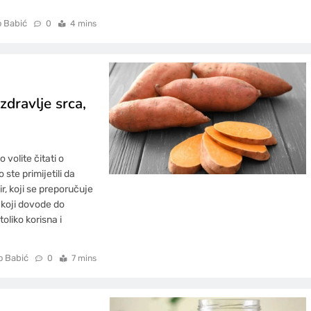
o Babić
0
4 mins
dravlje srca,
 volite čitati o
 ste primijetili da
, koji se preporučuje
koji dovode do
toliko korisna i
o Babić
0
7 mins