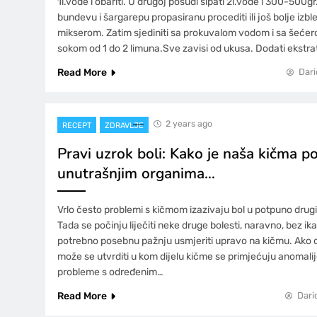
1l.vode i obariti. U drugoj posudi sipati 2l.vode i 300-500
bundevu i šargarepu propasiranu procediti ili još bolje izb
mikserom. Zatim sjediniti sa prokuvalom vodom i sa šećero
sokom od 1 do 2 limuna.Sve zavisi od ukusa. Dodati ekstra
Read More
Dari
2 years ago
RECEPT
ZDRAVLJE
Pravi uzrok boli: Kako je naša kičma p
unutrašnjim organima…
Vrlo često problemi s kičmom izazivaju bol u potpuno drugim
Tada se počinju liječiti neke druge bolesti, naravno, bez ik
potrebno posebnu pažnju usmjeriti upravo na kičmu. Ako o
može se utvrditi u kom dijelu kičme se primjećuju anomalije
probleme s određenim…
Read More
Dari