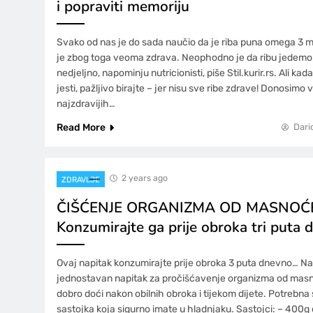
i popraviti memoriju
Svako od nas je do sada naučio da je riba puna omega 3 ma
je zbog toga veoma zdrava. Neophodno je da ribu jedem
nedjeljno, napominju nutricionisti, piše Stil.kurir.rs. Ali kad
jesti, pažljivo birajte – jer nisu sve ribe zdrave! Donosimo
najzdravijih…
Read More
Dari
2 years ago
ZDRAVLJE
ČIŠĆENJE ORGANIZMA OD MASNOĆ
Konzumirajte ga prije obroka tri puta
Ovaj napitak konzumirajte prije obroka 3 puta dnevno… Na
jednostavan napitak za pročišćavenje organizma od mas
dobro doći nakon obilnih obroka i tijekom dijete. Potrebn
sastojka koja sigurno imate u hladnjaku. Sastojci: – 400g 