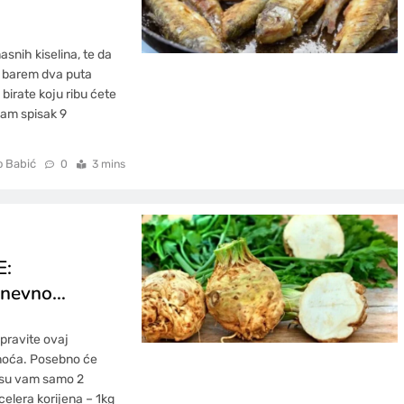
snih kiselina, te da
o barem dva puta
a birate koju ribu ćete
 vam spisak 9
o Babić
0
3 mins
E:
 dnevno…
pravite ovaj
noća. Posebno će
a su vam samo 2
celera korijena – 1kg