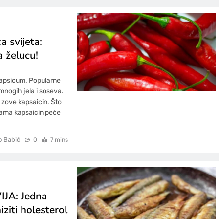
 svijeta:
a želucu!
e Capsicum. Popularne
mnogih jela i soseva.
 zove kapsaicin. Što
inama kapsaicin peče
o Babić
0
7 mins
JA: Jedna
iziti holesterol