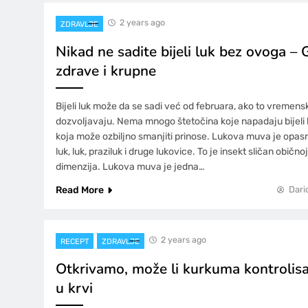
2 years ago
ZDRAVLJE
Nikad ne sadite bijeli luk bez ovoga – G
zdrave i krupne
Bijeli luk može da se sadi već od februara, ako to vremensk
dozvoljavaju. Nema mnogo štetočina koje napadaju bijeli lu
koja može ozbiljno smanjiti prinose. Lukova muva je opasna
luk, luk, praziluk i druge lukovice. To je insekt sličan obič
dimenzija. Lukova muva je jedna…
Read More
Dari
2 years ago
RECEPT
ZDRAVLJE
Otkrivamo, može li kurkuma kontrolisa
u krvi