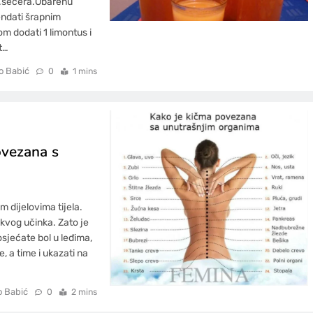
gr.šećera.Obarenu
lendati šrapnim
m dodati 1 limontus i
t…
o Babić
0
1 mins
ovezana s
 dijelovima tijela.
akvog učinka. Zato je
sjećate bol u leđima,
, a time i ukazati na
o Babić
0
2 mins