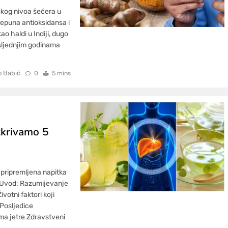
okog nivoa šećera u
epuna antioksidansa i
o haldi u Indiji, dugo
osljednjim godinama
o Babić
0
5 mins
Otkrivamo 5
 pripremljena napitka
. Uvod: Razumijevanje
votni faktori koji
 Posljedice
ma jetre Zdravstveni