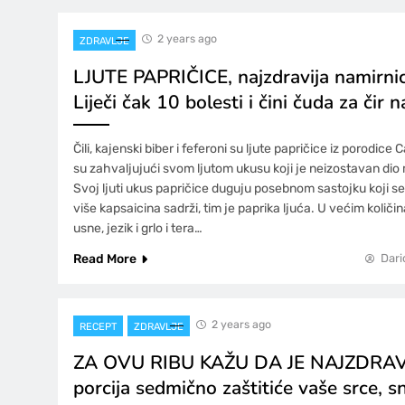
2 years ago
ZDRAVLJE
LJUTE PAPRIČICE, najzdravija namirnica
Liječi čak 10 bolesti i čini čuda za čir n
Čili, kajenski biber i feferoni su ljute papričice iz porodic
su zahvaljujući svom ljutom ukusu koji je neizostavan dio 
Svoj ljuti ukus papričice duguju posebnom sastojku koji se
više kapsaicina sadrži, tim je paprika ljuća. U većim količ
usne, jezik i grlo i tera…
Read More
Dari
2 years ago
RECEPT
ZDRAVLJE
ZA OVU RIBU KAŽU DA JE NAJZDRAVI
porcija sedmično zaštitiće vaše srce, sn