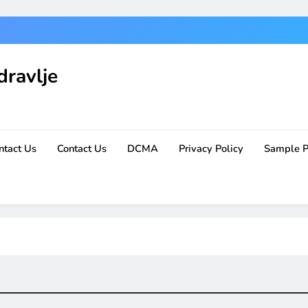
dravlje
ntact Us
Contact Us
DCMA
Privacy Policy
Sample 