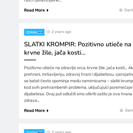
rizici i potencijalne…
Read More
Dari
2 years ago
ZDRAVLJE
SLATKI KROMPIR: Pozitivno utieče na z
krvne žile, jača kosti…
Pozitivno utieče na zdravlje srca, krvne žile, jača kosti… Ako
prehrani, mršavljenju, zdravoj hrani i dijabetesu, vjerojatno
se batat često spominje među namirnicama – slatki krumpir
kod svih prehrambenih problema, uključujući poremećaje 
dijabetesa. Ovaj put odlučili smo otkriti zašto je ova hrana 
zdrava…
Read More
Dari
2 years ago
ZDRAVLJE