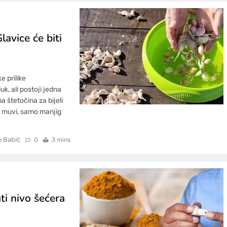
lavice će biti
e prilike
k, ali postoji jedna
 štetočina za bijeli
noj muvi, samo manjig
o Babić
0
3 mins
ti nivo šećera