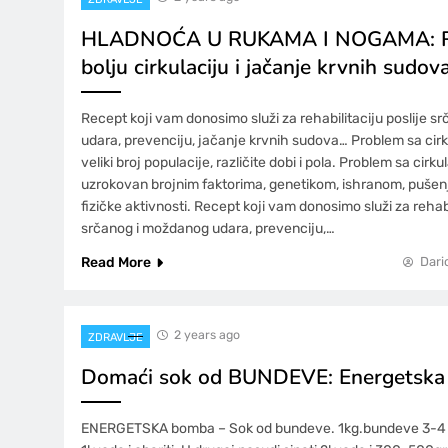
HLADNOĆA U RUKAMA I NOGAMA: R
bolju cirkulaciju i jačanje krvnih sudov
Recept koji vam donosimo služi za rehabilitaciju poslije 
udara, prevenciju, jačanje krvnih sudova… Problem sa ci
veliki broj populacije, različite dobi i pola. Problem sa cirk
uzrokovan brojnim faktorima, genetikom, ishranom, puše
fizičke aktivnosti. Recept koji vam donosimo služi za rehabi
srčanog i moždanog udara, prevenciju,…
Read More
Dari
2 years ago
ZDRAVLJE
Domaći sok od BUNDEVE: Energetsk
ENERGETSKA bomba – Sok od bundeve. 1kg.bundeve 3-4 ša