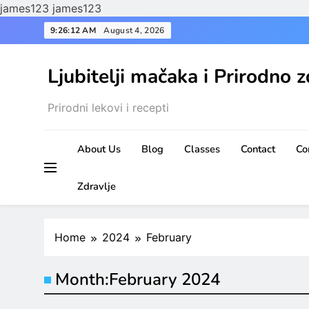
james123
james123
Skip
9:26:13 AM
August 4, 2026
to
content
Ljubitelji mačaka i Prirodno z
Prirodni lekovi i recepti
About Us
Blog
Classes
Contact
Co
Zdravlje
Home
2024
February
Month:
February 2024