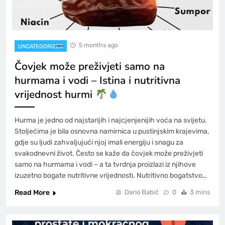
5 months ago
UNCATEGORIZED
Čovjek može preživjeti samo na
hurmama i vodi – Istina i nutritivna
vrijednost hurmi
Hurma je jedno od najstarijih i najcjenjenijih voća na svijetu.
Stoljećima je bila osnovna namirnica u pustinjskim krajevima,
gdje su ljudi zahvaljujući njoj imali energiju i snagu za
svakodnevni život. Često se kaže da čovjek može preživjeti
samo na hurmama i vodi – a ta tvrdnja proizlazi iz njihove
izuzetno bogate nutritivne vrijednosti. Nutritivno bogatstvo…
Read More
Dario Babić
0
3 mins