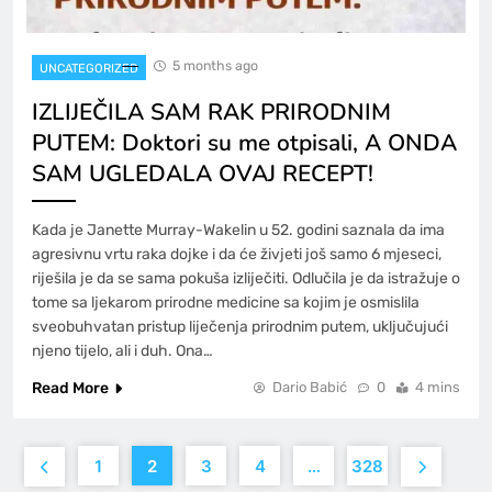
5 months ago
UNCATEGORIZED
IZLIJEČILA SAM RAK PRIRODNIM
PUTEM: Doktori su me otpisali, A ONDA
SAM UGLEDALA OVAJ RECEPT!
Kada je Janette Murray-Wakelin u 52. godini saznala da ima
agresivnu vrtu raka dojke i da će živjeti još samo 6 mjeseci,
riješila je da se sama pokuša izliječiti. Odlučila je da istražuje o
tome sa ljekarom prirodne medicine sa kojim je osmislila
sveobuhvatan pristup liječenja prirodnim putem, uključujući
njeno tijelo, ali i duh. Ona…
Read More
Dario Babić
0
4 mins
1
2
3
4
…
328