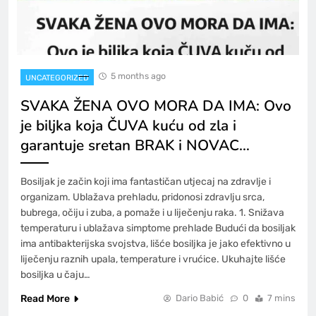
5 months ago
UNCATEGORIZED
SVAKA ŽENA OVO MORA DA IMA: Ovo
je biljka koja ČUVA kuću od zla i
garantuje sretan BRAK i NOVAC…
Bosiljak je začin koji ima fantastičan utjecaj na zdravlje i
organizam. Ublažava prehladu, pridonosi zdravlju srca,
bubrega, očiju i zuba, a pomaže i u liječenju raka. 1. Snižava
temperaturu i ublažava simptome prehlade Budući da bosiljak
ima antibakterijska svojstva, lišće bosiljka je jako efektivno u
liječenju raznih upala, temperature i vrućice. Ukuhajte lišće
bosiljka u čaju…
Read More
Dario Babić
0
7 mins