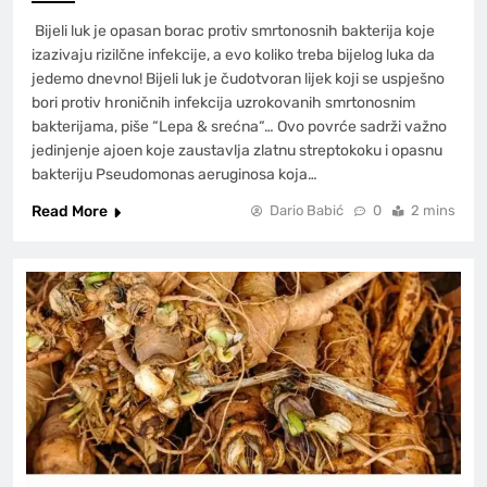
Bijeli luk je opasan borac protiv smrtonosnih bakterija koje
izazivaju rizilčne infekcije, a evo koliko treba bijelog luka da
jedemo dnevno! Bijeli luk je čudotvoran lijek koji se uspješno
bori protiv hroničnih infekcija uzrokovanih smrtonosnim
bakterijama, piše “Lepa & srećna“… Ovo povrće sadrži važno
jedinjenje ajoen koje zaustavlja zlatnu streptokoku i opasnu
bakteriju Pseudomonas aeruginosa koja…
Read More
Dario Babić
0
2 mins