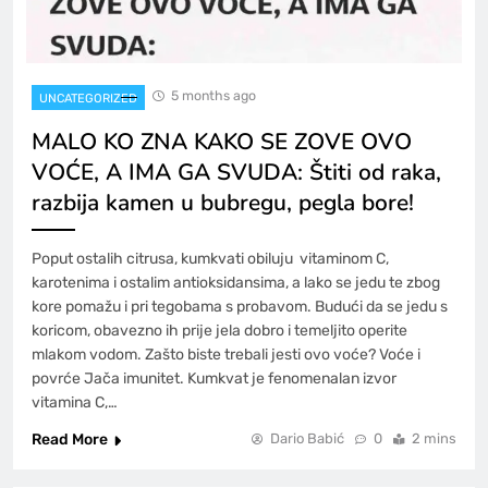
5 months ago
UNCATEGORIZED
MALO KO ZNA KAKO SE ZOVE OVO
VOĆE, A IMA GA SVUDA: Štiti od raka,
razbija kamen u bubregu, pegla bore!
Poput ostalih citrusa, kumkvati obiluju vitaminom C,
karotenima i ostalim antioksidansima, a lako se jedu te zbog
kore pomažu i pri tegobama s probavom. Budući da se jedu s
koricom, obavezno ih prije jela dobro i temeljito operite
mlakom vodom. Zašto biste trebali jesti ovo voće? Voće i
povrće Jača imunitet. Kumkvat je fenomenalan izvor
vitamina C,…
Read More
Dario Babić
0
2 mins