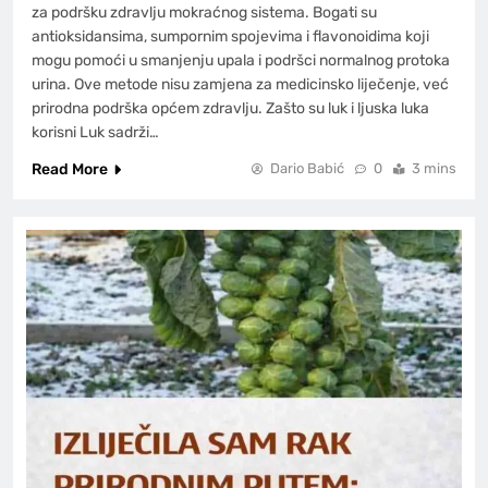
za podršku zdravlju mokraćnog sistema. Bogati su
antioksidansima, sumpornim spojevima i flavonoidima koji
mogu pomoći u smanjenju upala i podršci normalnog protoka
urina. Ove metode nisu zamjena za medicinsko liječenje, već
prirodna podrška općem zdravlju. Zašto su luk i ljuska luka
korisni Luk sadrži…
Read More
Dario Babić
0
3 mins