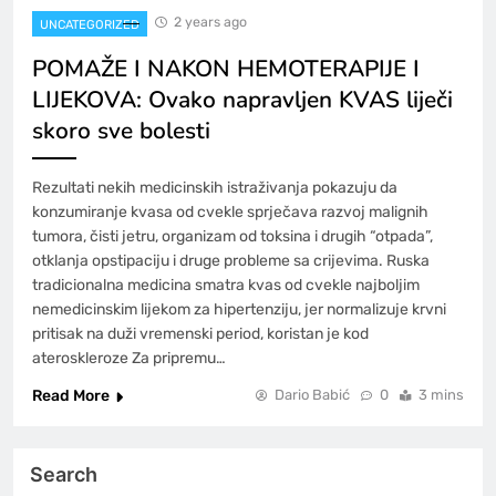
2 years ago
UNCATEGORIZED
POMAŽE I NAKON HEMOTERAPIJE I
LIJEKOVA: Ovako napravljen KVAS liječi
skoro sve bolesti
Rezultati nekih medicinskih istraživanja pokazuju da
konzumiranje kvasa od cvekle sprječava razvoj malignih
tumora, čisti jetru, organizam od toksina i drugih “otpada”,
otklanja opstipaciju i druge probleme sa crijevima. Ruska
tradicionalna medicina smatra kvas od cvekle najboljim
nemedicinskim lijekom za hipertenziju, jer normalizuje krvni
pritisak na duži vremenski period, koristan je kod
ateroskleroze Za pripremu…
Read More
Dario Babić
0
3 mins
Search