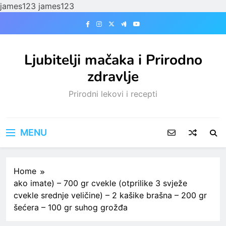
james123
james123
Skip
to
content
Ljubitelji mačaka i Prirodno
zdravlje
Prirodni lekovi i recepti
MENU
Home
ako imate) – 700 gr cvekle (otprilike 3 svježe
cvekle srednje veličine) – 2 kašike brašna – 200 gr
šećera – 100 gr suhog grožđa