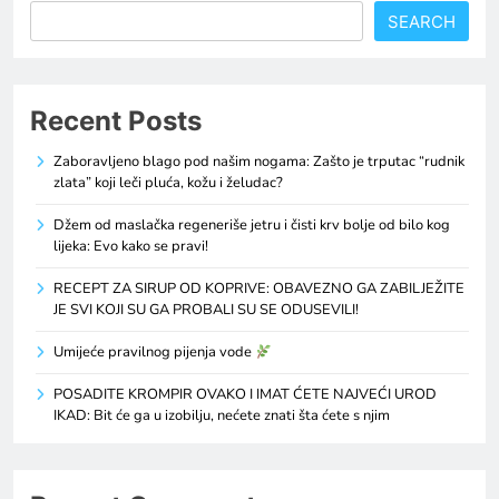
SEARCH
Recent Posts
Zaboravljeno blago pod našim nogama: Zašto je trputac “rudnik
zlata” koji leči pluća, kožu i želudac?
Džem od maslačka regeneriše jetru i čisti krv bolje od bilo kog
lijeka: Evo kako se pravi!
RECEPT ZA SIRUP OD KOPRIVE: OBAVEZNO GA ZABILJEŽITE
JE SVI KOJI SU GA PROBALI SU SE ODUSEVILI!
Umijeće pravilnog pijenja vode
POSADITE KROMPIR OVAKO I IMAT ĆETE NAJVEĆI UROD
IKAD: Bit će ga u izobilju, nećete znati šta ćete s njim