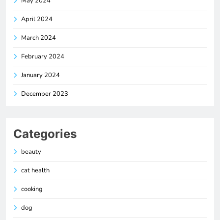
May 2024
April 2024
March 2024
February 2024
January 2024
December 2023
Categories
beauty
cat health
cooking
dog