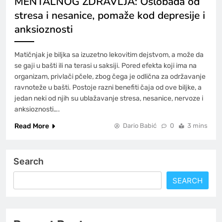
MENTALNOG ZDRAVLJA: Oslobađa od
stresa i nesanice, pomaže kod depresije i
anksioznosti
Matičnjak je biljka sa izuzetno lekovitim dejstvom, a može da
se gaji u bašti ili na terasi u saksiji. Pored efekta koji ima na
organizam, privlači pčele, zbog čega je odlična za održavanje
ravnoteže u bašti. Postoje razni benefiti čaja od ove biljke, a
jedan neki od njih su ublažavanje stresa, nesanice, nervoze i
anksioznosti….
Read More
Dario Babić
0
3 mins
Search
SEARCH