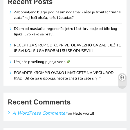
Recent Posts
Zaboravljeno blago pod našim nogama: Zašto je trputac “rudnik
zlata” koji leči pluća, kožu i želudac?
Džem od maslačka regeneriše jetru i čisti krv bolje od bilo kog
lijeka: Evo kako se pravi!
RECEPT ZA SIRUP OD KOPRIVE: OBAVEZNO GA ZABILJEŽITE
JE SVI KOJI SU GA PROBALI SU SE ODUSEVILI!
Umijeće pravilnog pijenja vode
POSADITE KROMPIR OVAKO I IMAT ĆETE NAJVEĆI UROD
IKAD: Bit će ga u izobilju, nećete znati šta ćete s njim
Recent Comments
A WordPress Commenter
on
Hello world!