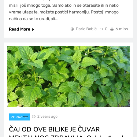
misli i još mnogo toga. Samo ako ih se otarasite ili ih neko
vreme utapate, možete postići harmoniju. Postoji mnogo
načina da se to uradi, ali…
Read More
Dario Babić
0
6 mins
2 years ago
ZDRAVLJE
ČAJ OD OVE BILJKE JE ČUVAR