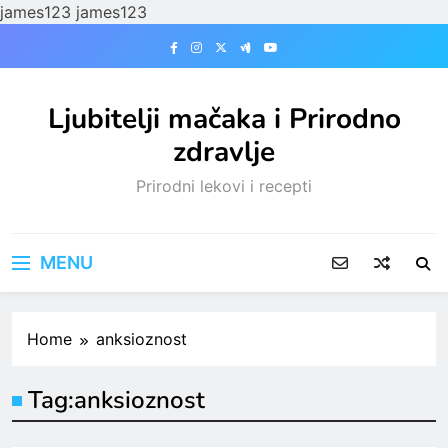
james123
james123
Skip
to
content
Ljubitelji mačaka i Prirodno
zdravlje
Prirodni lekovi i recepti
MENU
Home
anksioznost
Tag:
anksioznost