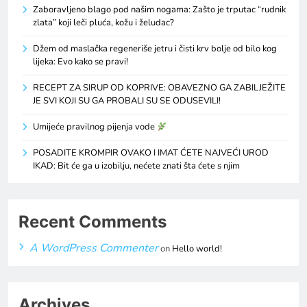
Zaboravljeno blago pod našim nogama: Zašto je trputac “rudnik
zlata” koji leči pluća, kožu i želudac?
Džem od maslačka regeneriše jetru i čisti krv bolje od bilo kog
lijeka: Evo kako se pravi!
RECEPT ZA SIRUP OD KOPRIVE: OBAVEZNO GA ZABILJEŽITE
JE SVI KOJI SU GA PROBALI SU SE ODUSEVILI!
Umijeće pravilnog pijenja vode
POSADITE KROMPIR OVAKO I IMAT ĆETE NAJVEĆI UROD
IKAD: Bit će ga u izobilju, nećete znati šta ćete s njim
Recent Comments
A WordPress Commenter
on
Hello world!
Archives