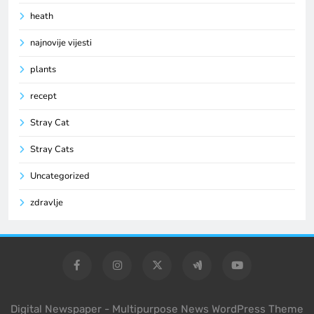
heath
najnovije vijesti
plants
recept
Stray Cat
Stray Cats
Uncategorized
zdravlje
Digital Newspaper - Multipurpose News WordPress Theme