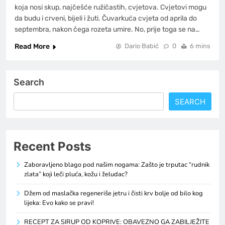
koja nosi skup, najčešće ružičastih, cvjetova. Cvjetovi mogu
da budu i crveni, bijeli i žuti. Čuvarkuća cvjeta od aprila do
septembra, nakon čega rozeta umire. No, prije toga se na…
Read More
Dario Babić
0
6 mins
Search
SEARCH
Recent Posts
Zaboravljeno blago pod našim nogama: Zašto je trputac “rudnik
zlata” koji leči pluća, kožu i želudac?
Džem od maslačka regeneriše jetru i čisti krv bolje od bilo kog
lijeka: Evo kako se pravi!
RECEPT ZA SIRUP OD KOPRIVE: OBAVEZNO GA ZABILJEŽITE