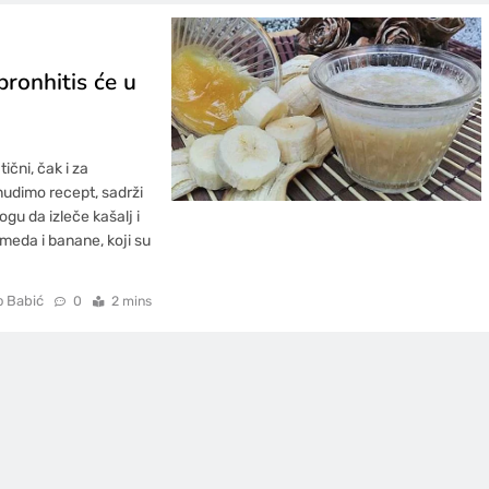
bronhitis će u
ični, čak i za
nudimo recept, sadrži
ogu da izleče kašalj i
meda i banane, koji su
o Babić
0
2 mins