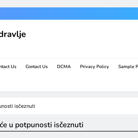
dravlje
ntact Us
Contact Us
DCMA
Privacy Policy
Sample 
unosti isčeznuti
 će u potpunosti isčeznuti