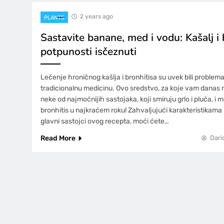
2 years ago
PLANTS
Sastavite banane, med i vodu: Kašalj i 
potpunosti isčeznuti
Lečenje hroničnog kašlja i bronhitisa su uvek bili problemat
tradicionalnu medicinu. Ovo sredstvo, za koje vam danas 
neke od najmoćnijih sastojaka, koji smiruju grlo i pluća, i m
bronhitis u najkraćem roku! Zahvaljujući karakteristikama 
glavni sastojci ovog recepta, moći ćete…
Read More
Dari