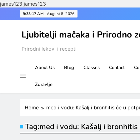
james123
james123
Skip
9:33:17 AM
August 8, 2026
to
content
Ljubitelji mačaka i Prirodno z
Prirodni lekovi i recepti
About Us
Blog
Classes
Contact
Co
Zdravlje
Home
med i vodu: Kašalj i bronhitis će u potp
Tag:
med i vodu: Kašalj i bronhitis