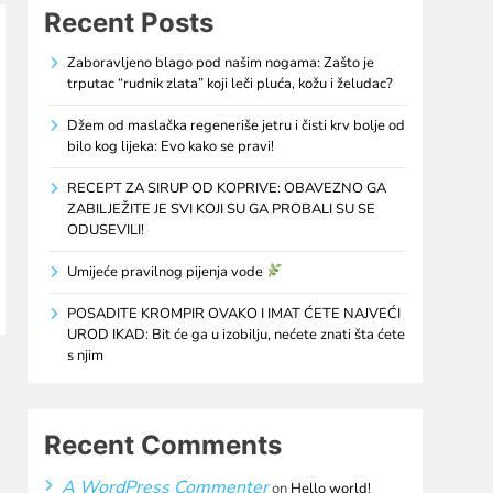
Recent Posts
Zaboravljeno blago pod našim nogama: Zašto je
trputac “rudnik zlata” koji leči pluća, kožu i želudac?
Džem od maslačka regeneriše jetru i čisti krv bolje od
bilo kog lijeka: Evo kako se pravi!
RECEPT ZA SIRUP OD KOPRIVE: OBAVEZNO GA
ZABILJEŽITE JE SVI KOJI SU GA PROBALI SU SE
ODUSEVILI!
Umijeće pravilnog pijenja vode
POSADITE KROMPIR OVAKO I IMAT ĆETE NAJVEĆI
UROD IKAD: Bit će ga u izobilju, nećete znati šta ćete
s njim
Recent Comments
A WordPress Commenter
on
Hello world!