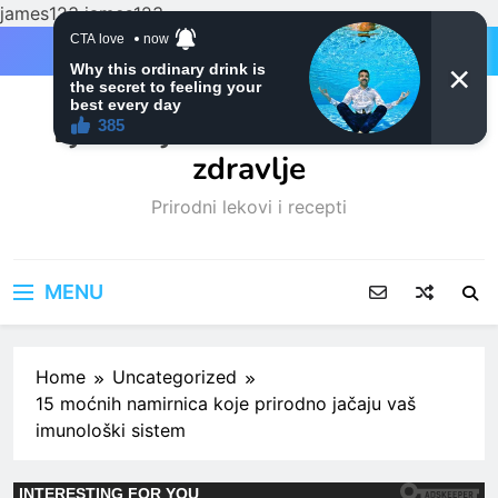
james123
james123
Skip
to
content
Ljubitelji mačaka i Prirodno
zdravlje
Prirodni lekovi i recepti
MENU
Home
Uncategorized
15 moćnih namirnica koje prirodno jačaju vaš
imunološki sistem