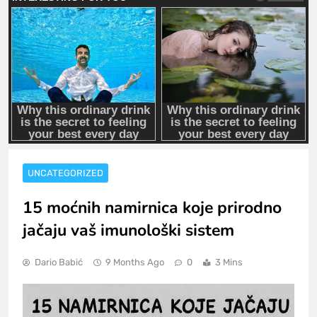
UNCATEGORIZED
15 moćnih namirnica koje prirodno
jačaju vaš imunološki sistem
Dario Babić
9 Months Ago
0
3 Mins