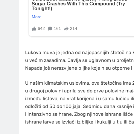
Lukova muva je jedna od najopasnijih štetočina ko
u većim zasadima. Javlja se uglavnom u proljetn
Napada još nerazvijene biljke koje nisu otporne i
U našim klimatskim uslovima, ova štetočina ima 2 –
u drugoj polovini aprila sve do prve polovine ma
između listova, na vrat korijena i u samu lučicu i
odložiti od 50 do 100 jaja. Sedmicu dana kasnije
i intenzivno se hrane. Zbog njihove ishrane lišće
ishrane larve se izvlači iz biljke i kukulji u tlu ili ča