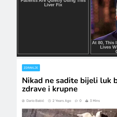
ZDRAVLJE
Nikad ne sadite bijeli luk 
zdrave i krupne
Dario Babić
2 Years Ago
0
3 Mins