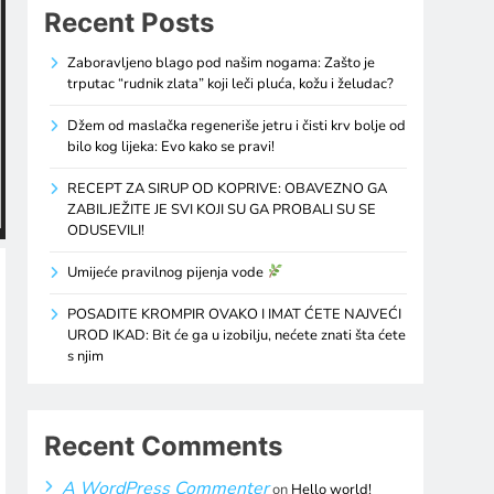
Recent Posts
Zaboravljeno blago pod našim nogama: Zašto je
trputac “rudnik zlata” koji leči pluća, kožu i želudac?
Džem od maslačka regeneriše jetru i čisti krv bolje od
bilo kog lijeka: Evo kako se pravi!
RECEPT ZA SIRUP OD KOPRIVE: OBAVEZNO GA
ZABILJEŽITE JE SVI KOJI SU GA PROBALI SU SE
ODUSEVILI!
Umijeće pravilnog pijenja vode
POSADITE KROMPIR OVAKO I IMAT ĆETE NAJVEĆI
UROD IKAD: Bit će ga u izobilju, nećete znati šta ćete
s njim
Recent Comments
A WordPress Commenter
on
Hello world!