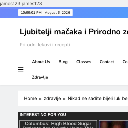
james123
james123
Skip
10:00:03 PM
August 6, 2026
to
content
Ljubitelji mačaka i Prirodno z
Prirodni lekovi i recepti
About Us
Blog
Classes
Contact
Co
Zdravlje
Home
zdravlje
Nikad ne sadite bijeli luk b