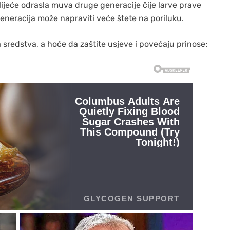
lijeće odrasla muva druge generacije čije larve prave
generacija može napraviti veće štete na poriluku.
 sredstva, a hoće da zaštite usjeve i povećaju prinose: