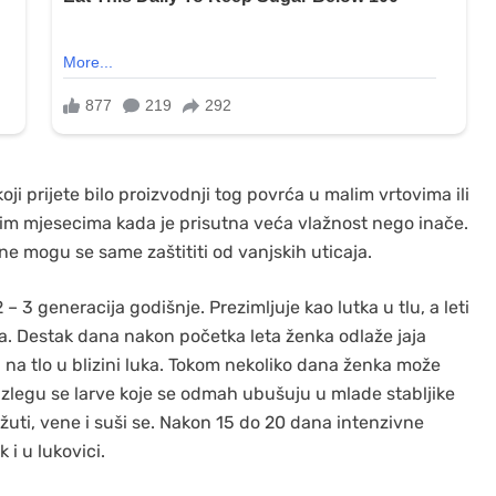
ji prijete bilo proizvodnji tog povrća u malim vrtovima ili
im mjesecima kada je prisutna veća vlažnost nego inače.
 ne mogu se same zaštititi od vanjskih uticaja.
 3 generacija godišnje. Prezimljuje kao lutka u tlu, a leti
ja. Destak dana nakon početka leta ženka odlaže jaja
li na tlo u blizini luka. Tokom nekoliko dana ženka može
 izlegu se larve koje se odmah ubušuju u mlade stabljike
 žuti, vene i suši se. Nakon 15 do 20 dana intenzivne
k i u lukovici.