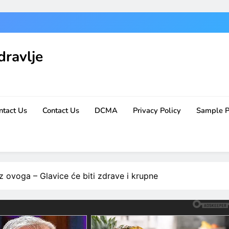
dravlje
ntact Us
Contact Us
DCMA
Privacy Policy
Sample 
ez ovoga – Glavice će biti zdrave i krupne