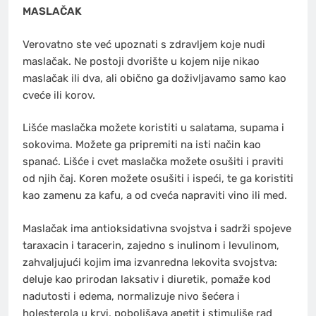
MASLAČAK
Verovatno ste već upoznati s zdravljem koje nudi
maslačak. Ne postoji dvorište u kojem nije nikao
maslačak ili dva, ali obično ga doživljavamo samo kao
cveće ili korov.
Lišće maslačka možete koristiti u salatama, supama i
sokovima. Možete ga pripremiti na isti način kao
spanać. Lišće i cvet maslačka možete osušiti i praviti
od njih čaj. Koren možete osušiti i ispeći, te ga koristiti
kao zamenu za kafu, a od cveća napraviti vino ili med.
Maslačak ima antioksidativna svojstva i sadrži spojeve
taraxacin i taracerin, zajedno s inulinom i levulinom,
zahvaljujući kojim ima izvanredna lekovita svojstva:
deluje kao prirodan laksativ i diuretik, pomaže kod
nadutosti i edema, normalizuje nivo šećera i
holesterola u krvi, poboljšava apetit i stimuliše rad