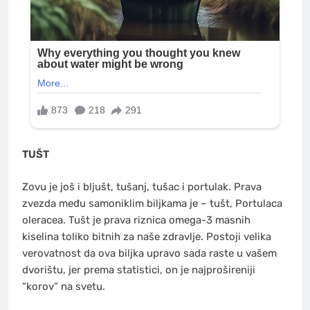
TUŠT
Zovu je još i bljušt, tušanj, tušac i portulak. Prava
zvezda među samoniklim biljkama je – tušt, Portulaca
oleracea. Tušt je prava riznica omega-3 masnih
kiselina toliko bitnih za naše zdravlje. Postoji velika
verovatnost da ova biljka upravo sada raste u vašem
dvorištu, jer prema statistici, on je najprošireniji
“korov” na svetu.