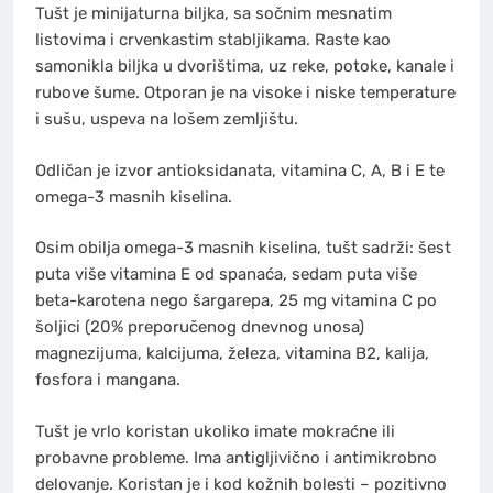
Tušt je minijaturna biljka, sa sočnim mesnatim
listovima i crvenkastim stabljikama. Raste kao
samonikla biljka u dvorištima, uz reke, potoke, kanale i
rubove šume. Otporan je na visoke i niske temperature
i sušu, uspeva na lošem zemljištu.
Odličan je izvor antioksidanata, vitamina C, A, B i E te
omega-3 masnih kiselina.
Osim obilja omega-3 masnih kiselina, tušt sadrži: šest
puta više vitamina E od spanaća, sedam puta više
beta-karotena nego šargarepa, 25 mg vitamina C po
šoljici (20% preporučenog dnevnog unosa)
magnezijuma, kalcijuma, železa, vitamina B2, kalija,
fosfora i mangana.
Tušt je vrlo koristan ukoliko imate mokraćne ili
probavne probleme. Ima antigljivično i antimikrobno
delovanje. Koristan je i kod kožnih bolesti – pozitivno