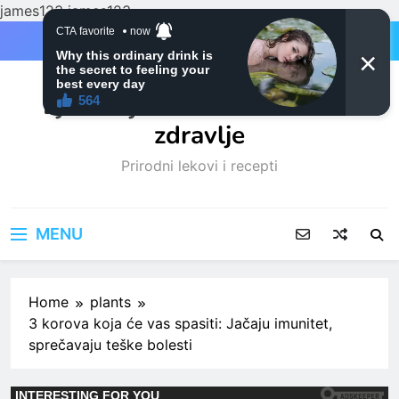
james123
james123
Skip
to
content
Ljubitelji mačaka i Prirodno
zdravlje
Prirodni lekovi i recepti
MENU
Home
plants
3 korova koja će vas spasiti: Jačaju imunitet,
sprečavaju teške bolesti