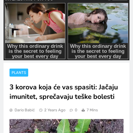
PLANTS
3 korova koja će vas spasiti: Jačaju
imunitet, sprečavaju teške bolesti
Dario Babić
2 Years Ago
0
7 Mins