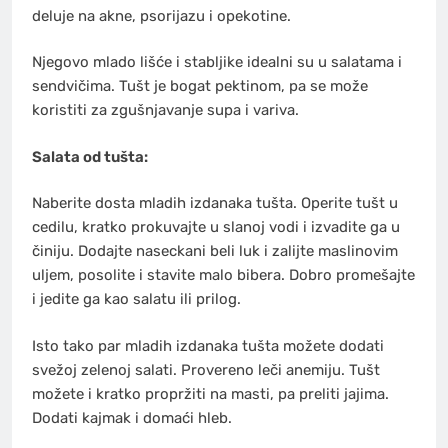
deluje na akne, psorijazu i opekotine.
Njegovo mlado lišće i stabljike idealni su u salatama i
sendvičima. Tušt je bogat pektinom, pa se može
koristiti za zgušnjavanje supa i variva.
Salata od tušta:
Naberite dosta mladih izdanaka tušta. Operite tušt u
cedilu, kratko prokuvajte u slanoj vodi i izvadite ga u
činiju. Dodajte naseckani beli luk i zalijte maslinovim
uljem, posolite i stavite malo bibera. Dobro promešajte
i jedite ga kao salatu ili prilog.
Isto tako par mladih izdanaka tušta možete dodati
svežoj zelenoj salati. Provereno leči anemiju. Tušt
možete i kratko propržiti na masti, pa preliti jajima.
Dodati kajmak i domaći hleb.