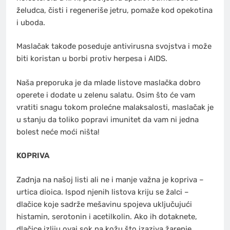
želudca, čisti i regeneriše jetru, pomaže kod opekotina
i uboda.
Maslačak takođe poseduje antivirusna svojstva i može
biti koristan u borbi protiv herpesa i AIDS.
Naša preporuka je da mlade listove maslačka dobro
operete i dodate u zelenu salatu. Osim što će vam
vratiti snagu tokom prolećne malaksalosti, maslačak je
u stanju da toliko popravi imunitet da vam ni jedna
bolest neće moći ništa!
KOPRIVA
Zadnja na našoj listi ali ne i manje važna je kopriva –
urtica dioica. Ispod njenih listova kriju se žalci –
dlačice koje sadrže mešavinu spojeva uključujući
histamin, serotonin i acetilkolin. Ako ih dotaknete,
dlačice izliju ovaj sok na kožu što izaziva žarenje.