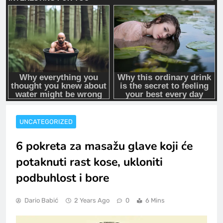
UNCATEGORIZED
6 pokreta za masažu glave koji će
potaknuti rast kose, ukloniti
podbuhlost i bore
Dario Babić
2 Years Ago
0
6 Mins