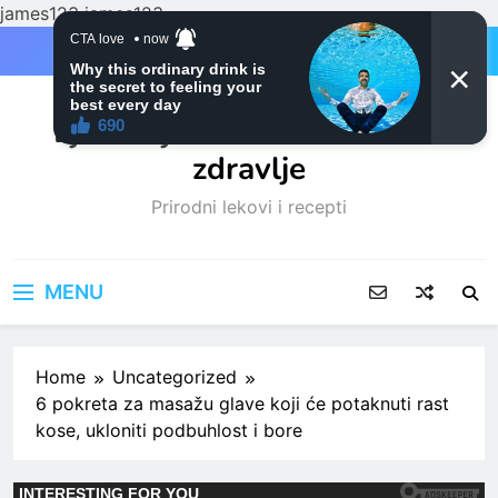
james123
james123
Skip
to
content
Ljubitelji mačaka i Prirodno
zdravlje
Prirodni lekovi i recepti
MENU
Home
Uncategorized
6 pokreta za masažu glave koji će potaknuti rast
kose, ukloniti podbuhlost i bore