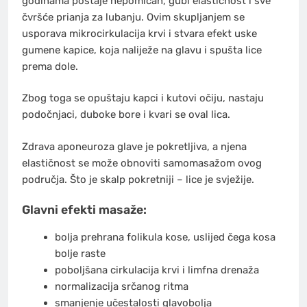
godinama postaje nepomičan, gubi elastičnost i sve
čvršće prianja za lubanju. Ovim skupljanjem se
usporava mikrocirkulacija krvi i stvara efekt uske
gumene kapice, koja naliježe na glavu i spušta lice
prema dole.
Zbog toga se opuštaju kapci i kutovi očiju, nastaju
podočnjaci, duboke bore i kvari se oval lica.
Zdrava aponeuroza glave je pokretljiva, a njena
elastičnost se može obnoviti samomasažom ovog
područja. Što je skalp pokretniji – lice je svježije.
Glavni efekti masaže:
bolja prehrana folikula kose, uslijed čega kosa
bolje raste
poboljšana cirkulacija krvi i limfna drenaža
normalizacija srčanog ritma
smanjenje učestalosti glavobolja