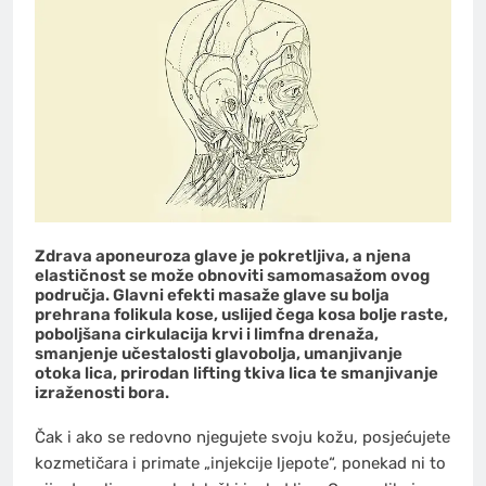
Zdrava aponeuroza glave je pokretljiva, a njena
elastičnost se može obnoviti samomasažom ovog
područja. Glavni efekti masaže glave su bolja
prehrana folikula kose, uslijed čega kosa bolje raste,
poboljšana cirkulacija krvi i limfna drenaža,
smanjenje učestalosti glavobolja, umanjivanje
otoka lica, prirodan lifting tkiva lica te smanjivanje
izraženosti bora.
Čak i ako se redovno njegujete svoju kožu, posjećujete
kozmetičara i primate „injekcije ljepote“, ponekad ni to