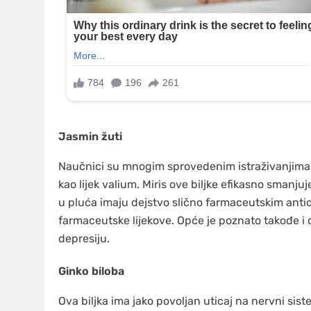
Jasmin žuti
Naučnici su mnogim sprovedenim istraživanjima ut
kao lijek valium. Miris ove biljke efikasno smanju
u pluća imaju dejstvo slično farmaceutskim antid
farmaceutske lijekove. Opće je poznato takođe i d
depresiju.
Ginko biloba
Ova biljka ima jako povoljan uticaj na nervni si