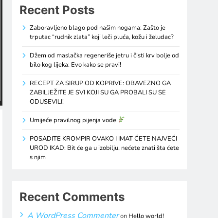
Recent Posts
Zaboravljeno blago pod našim nogama: Zašto je
trputac “rudnik zlata” koji leči pluća, kožu i želudac?
Džem od maslačka regeneriše jetru i čisti krv bolje od
bilo kog lijeka: Evo kako se pravi!
RECEPT ZA SIRUP OD KOPRIVE: OBAVEZNO GA
ZABILJEŽITE JE SVI KOJI SU GA PROBALI SU SE
ODUSEVILI!
Umijeće pravilnog pijenja vode
POSADITE KROMPIR OVAKO I IMAT ĆETE NAJVEĆI
UROD IKAD: Bit će ga u izobilju, nećete znati šta ćete
s njim
Recent Comments
A WordPress Commenter
on
Hello world!