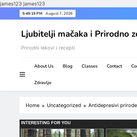
james123
james123
Skip
5:49:20 PM
August 7, 2026
to
content
Ljubitelji mačaka i Prirodno z
Prirodni lekovi i recepti
About Us
Blog
Classes
Contact
Co
Zdravlje
Home
Uncategorized
Antidepresivi prirod