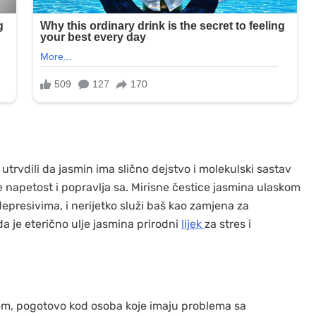
rvdili da jasmin ima slično dejstvo i molekulski sastav
je napetost i popravlja sa. Mirisne čestice jasmina ulaskom
epresivima, i nerijetko služi baš kao zamjena za
a je eterično ulje jasmina prirodni
lijek
za stres i
stem, pogotovo kod osoba koje imaju problema sa