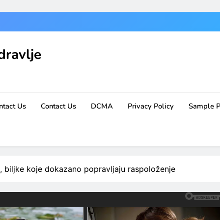
dravlje
ntact Us
Contact Us
DCMA
Privacy Policy
Sample 
e, biljke koje dokazano popravljaju raspoloženje