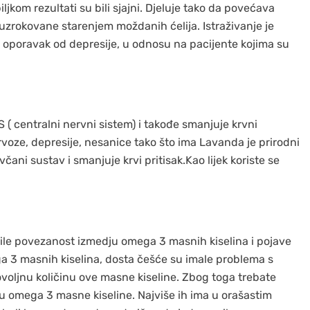
ljkom rezultati su bili sjajni. Djeluje tako da povećava
 uzrokovane starenjem moždanih ćelija. Istraživanje je
v oporavak od depresije, u odnosu na pacijente kojima su
S ( centralni nervni sistem) i takođe smanjuje krvni
voze, depresije, nesanice tako što ima Lavanda je prirodni
včani sustav i smanjuje krvi pritisak.Kao lijek koriste se
ile povezanost izmedju omega 3 masnih kiselina i pojave
ga 3 masnih kiselina, dosta češće su imale problema s
voljnu količinu ove masne kiseline. Zbog toga trebate
u omega 3 masne kiseline. Najviše ih ima u orašastim