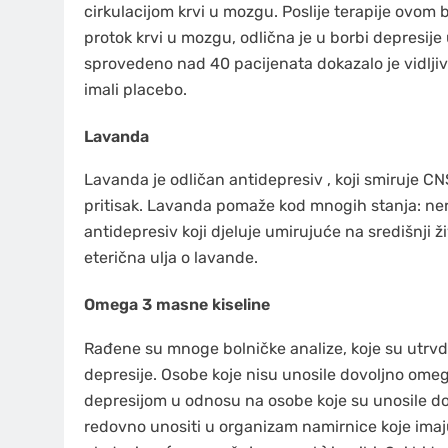
cirkulacijom krvi u mozgu. Poslije terapije ovom bi
protok krvi u mozgu, odlična je u borbi depresije
sprovedeno nad 40 pacijenata dokazalo je vidlji
imali placebo.
Lavanda
Lavanda je odličan antidepresiv , koji smiruje CN
pritisak. Lavanda pomaže kod mnogih stanja: ner
antidepresiv koji djeluje umirujuće na središnji ži
eterična ulja o lavande.
Omega 3 masne kiseline
Rađene su mnoge bolničke analize, koje su utrvd
depresije. Osobe koje nisu unosile dovoljno ome
depresijom u odnosu na osobe koje su unosile do
redovno unositi u organizam namirnice koje imaj