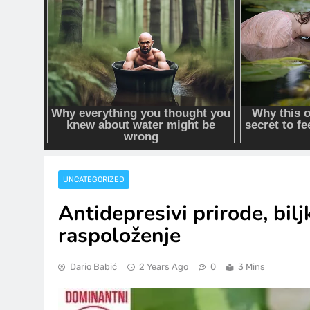
UNCATEGORIZED
Antidepresivi prirode, bil
raspoloženje
Dario Babić
2 Years Ago
0
3 Mins