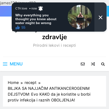
james123
james123
Skip
to
content
Ljubitelji mačaka i Prirodno
zdravlje
Prirodni lekovi i recepti
MENU
Home
recept
BILJKA SA NAJJAČIM ANTIKANCEROGENIM
DEJSTVOM: Evo KAKO da je koristite u borbi
protiv infekcija i raznih OBOLJENJA!