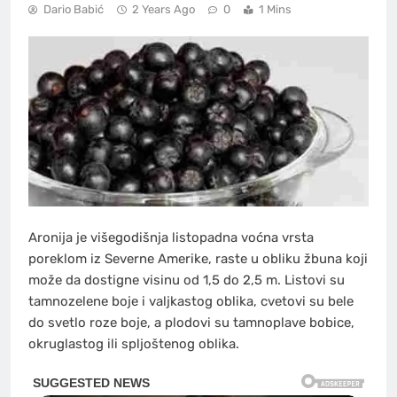
Dario Babić
2 Years Ago
0
1 Mins
Aronija je višegodišnja listopadna voćna vrsta
poreklom iz Severne Amerike, raste u obliku žbuna koji
može da dostigne visinu od 1,5 do 2,5 m. Listovi su
tamnozelene boje i valjkastog oblika, cvetovi su bele
do svetlo roze boje, a plodovi su tamnoplave bobice,
okruglastog ili spljoštenog oblika.