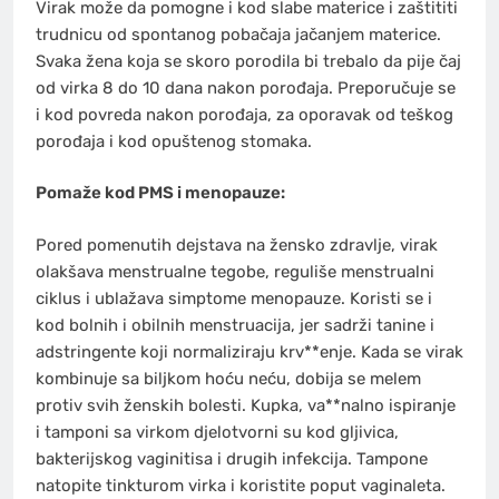
Virak može da pomogne i kod slabe materice i zaštititi
trudnicu od spontanog pobačaja jačanjem materice.
Svaka žena koja se skoro porodila bi trebalo da pije čaj
od virka 8 do 10 dana nakon porođaja. Preporučuje se
i kod povreda nakon porođaja, za oporavak od teškog
porođaja i kod opuštenog stomaka.
Pomaže kod PMS i menopauze:
Pored pomenutih dejstava na žensko zdravlje, virak
olakšava menstrualne tegobe, reguliše menstrualni
ciklus i ublažava simptome menopauze. Koristi se i
kod bolnih i obilnih menstruacija, jer sadrži tanine i
adstringente koji normaliziraju krv**enje. Kada se virak
kombinuje sa biljkom hoću neću, dobija se melem
protiv svih ženskih bolesti. Kupka, va**nalno ispiranje
i tamponi sa virkom djelotvorni su kod gljivica,
bakterijskog vaginitisa i drugih infekcija. Tampone
natopite tinkturom virka i koristite poput vaginaleta.