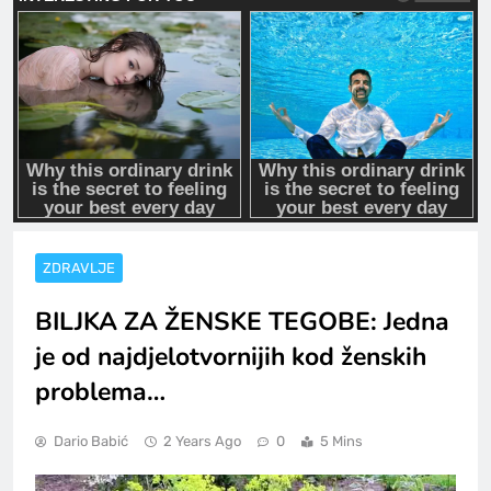
ZDRAVLJE
BILJKA ZA ŽENSKE TEGOBE: Jedna
je od najdjelotvornijih kod ženskih
problema…
Dario Babić
2 Years Ago
0
5 Mins