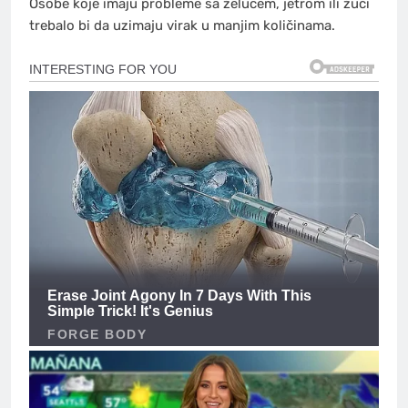
Osobe koje imaju probleme sa želucem, jetrom ili žuči
trebalo bi da uzimaju virak u manjim količinama.