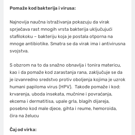
Pomaže kod bakterija i virusa:
Najnovija naučna istraživanja pokazuju da virak
sprječava rast mnogih vrsta bakterija uključujući
stafilokoku – bakteriju koja je postala otporna na
mnoge antibiotike. Smatra se da virak ima i antivirusna
svojstva.
S obzrom na to da snažno obnavlja i tonira matericu,
kao i da pomaže kod zarastanja rana, zaključuje se da
je izvanredno sredstvo protiv oboljenja kojima je uzrok
humani papiloma virus (HPV). Takođe pomaže i kod:
krvarenja, uboda insekata, mučnine i povraćanja,
ekcema i dermatitisa, upale grla, blagih dijareja,
posebno kod male djece, gihta i reume, hemoroida,
čira na želucu
Čaj od virka: