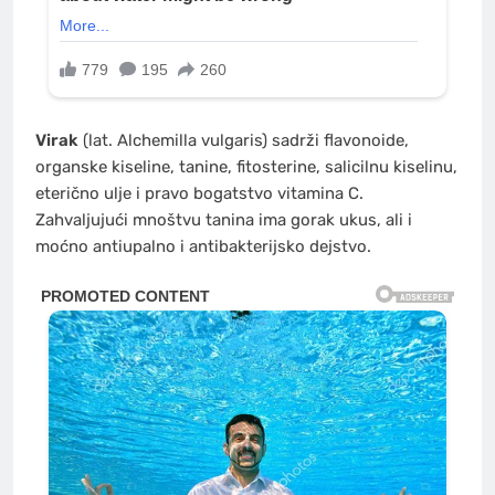
Virak
(lat. Alchemilla vulgaris) sadrži flavonoide,
organske kiseline, tanine, fitosterine, salicilnu kiselinu,
eterično ulje i pravo bogatstvo vitamina C.
Zahvaljujući mnoštvu tanina ima gorak ukus, ali i
moćno antiupalno i antibakterijsko dejstvo.