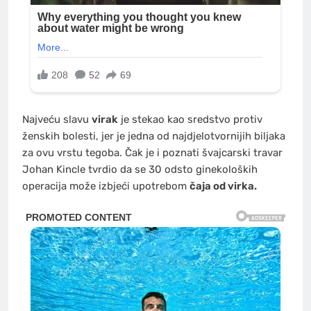
Najveću slavu
virak
je stekao kao sredstvo protiv
ženskih bolesti, jer je jedna od najdjelotvornijih biljaka
za ovu vrstu tegoba. Čak je i poznati švajcarski travar
Johan Kincle tvrdio da se 30 odsto ginekoloških
operacija može izbjeći upotrebom
čaja od virka.