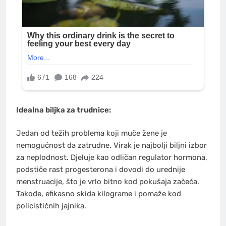
Idealna biljka za trudnice:
Jedan od težih problema koji muče žene je
nemogućnost da zatrudne. Virak je najbolji biljni izbor
za neplodnost. Djeluje kao odličan regulator hormona,
podstiče rast progesterona i dovodi do urednije
menstruacije, što je vrlo bitno kod pokušaja začeća.
Takođe, efikasno skida kilograme i pomaže kod
policističnih jajnika.