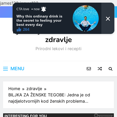
james123
james123
Skip
to
content
Ljubitelji mačaka i Prirodno
zdravlje
Prirodni lekovi i recepti
MENU
Home
zdravlje
BILJKA ZA ŽENSKE TEGOBE: Jedna je od
najdjelotvornijih kod ženskih problema…