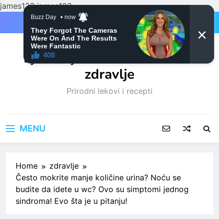
james123
james123
Skip
to
content
Ljubitelji mačaka i Prirodno
zdravlje
Prirodni lekovi i recepti
MENU
Home
zdravlje
Često mokrite manje količine urina? Noću se
budite da idete u wc? Ovo su simptomi jednog
sindroma! Evo šta je u pitanju!