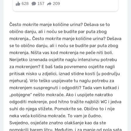
Često mokrite manje količine urina? Dešava se to
obično danju, ali i noću se budite par puta zbog
mokrenja… Često mokrite manje količine urina? Dešava
se to obično danju, ali i noću se budite par puta zbog
mokrenja. Ništa vas kod mokrenja ne peče niti boli.
Nerijetko iznenada osjetite naglu intenzivnu potrebu
za mokrenjem? E baš tada povremeno osjetite nagli
pritisak nisko u zdjelici, iznad stidne kosti (u području
mjehura). Vrlo teško uspijevate tu naglu potrebu za
mokrenjem suspregnuti i odgoditi? Tada vam katkad i
„pobjegne“ nešto mokraće. Ako i uspijete nakratko
odgoditi mokrenje, pod hitno tražite najbliži WC i jedva
suhi do njega stižete. Pomokrite se. Obično to i nije
neka veća količina mokraće. To vam je čudno.
Svejedno, osjećate znatno olakšanje kao da ste
pomokrili barem litru. Međutim, i za manje od pola sata