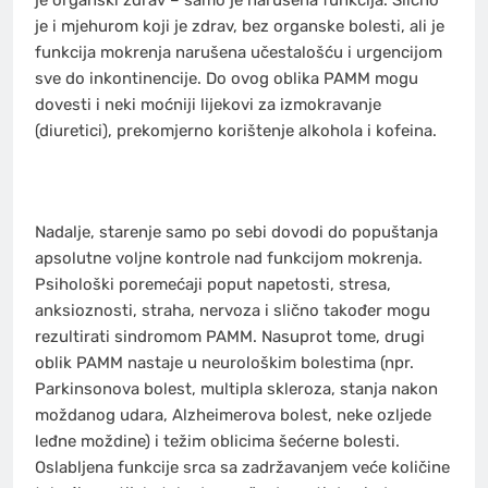
je organski zdrav – samo je narušena funkcija. Slično
je i mjehurom koji je zdrav, bez organske bolesti, ali je
funkcija mokrenja narušena učestalošću i urgencijom
sve do inkontinencije. Do ovog oblika PAMM mogu
dovesti i neki moćniji lijekovi za izmokravanje
(diuretici), prekomjerno korištenje alkohola i kofeina.
Nadalje, starenje samo po sebi dovodi do popuštanja
apsolutne voljne kontrole nad funkcijom mokrenja.
Psihološki poremećaji poput napetosti, stresa,
anksioznosti, straha, nervoza i slično također mogu
rezultirati sindromom PAMM. Nasuprot tome, drugi
oblik PAMM nastaje u neurološkim bolestima (npr.
Parkinsonova bolest, multipla skleroza, stanja nakon
moždanog udara, Alzheimerova bolest, neke ozljede
leđne moždine) i težim oblicima šećerne bolesti.
Oslabljena funkcije srca sa zadržavanjem veće količine