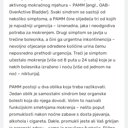
aktivnog mokraćnog mjehura – PAMM (engl., OAB-
OverActive Bladder). Svaki sindrom se sastoji od
nekoliko simptoma, a PAMM čine slijedeća tri od kojih
je najvažniji urgencija – iznenadna, jaka i neodgodiva
potreba za mokrenjem. Drugi simptom se javlja u
trećine bolesnika, a čini ga urgentna inkontinencija –
nevoljno otjecanje određene količine urina čemu
neposredno prethodi urgencija. Treći je simptom
učestalo mokrenje (više od 8 puta u 24 sata) koje je u
nekih bolesnika izraženo i noću (više od jednom na
noć – nikturija).
PAMM postoji u dva oblika koja treba razlikovati.
Jedan oblik je samostalni sindrom bez organske
bolesti koja do njega dovodi. Volim to nazivati
funkcijskim smetnjama mokrenja – nešto poput
promuklosti nakon noćne zabave s dosta pjevanja,
alkohola i cigareta. Dakle, promukli jeste ali Vaš grkljan