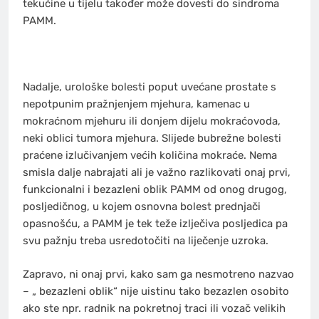
tekućine u tijelu također može dovesti do sindroma
PAMM.
Nadalje, urološke bolesti poput uvećane prostate s
nepotpunim pražnjenjem mjehura, kamenac u
mokraćnom mjehuru ili donjem dijelu mokraćovoda,
neki oblici tumora mjehura. Slijede bubrežne bolesti
praćene izlučivanjem većih količina mokraće. Nema
smisla dalje nabrajati ali je važno razlikovati onaj prvi,
funkcionalni i bezazleni oblik PAMM od onog drugog,
posljedičnog, u kojem osnovna bolest prednjači
opasnošću, a PAMM je tek teže izlječiva posljedica pa
svu pažnju treba usredotočiti na liječenje uzroka.
Zapravo, ni onaj prvi, kako sam ga nesmotreno nazvao
– „ bezazleni oblik“ nije uistinu tako bezazlen osobito
ako ste npr. radnik na pokretnoj traci ili vozač velikih