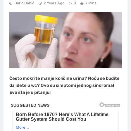
Dario Babić
2 Years Ago
0
7 Mins
Često mokrite manje količine urina? Noću se budite
da idete u wc? Ovo su simptomi jednog sindroma!
Evo šta je u pitanju!