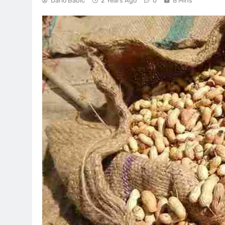
Dario Babić
2 Years Ago
0
8 Mins