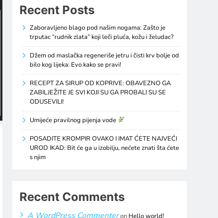
Recent Posts
Zaboravljeno blago pod našim nogama: Zašto je
trputac “rudnik zlata” koji leči pluća, kožu i želudac?
Džem od maslačka regeneriše jetru i čisti krv bolje od
bilo kog lijeka: Evo kako se pravi!
RECEPT ZA SIRUP OD KOPRIVE: OBAVEZNO GA
ZABILJEŽITE JE SVI KOJI SU GA PROBALI SU SE
ODUSEVILI!
Umijeće pravilnog pijenja vode
POSADITE KROMPIR OVAKO I IMAT ĆETE NAJVEĆI
UROD IKAD: Bit će ga u izobilju, nećete znati šta ćete
s njim
Recent Comments
A WordPress Commenter
on
Hello world!