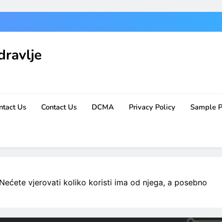
dravlje
ntact Us
Contact Us
DCMA
Privacy Policy
Sample 
ćete vjerovati koliko koristi ima od njega, a posebno