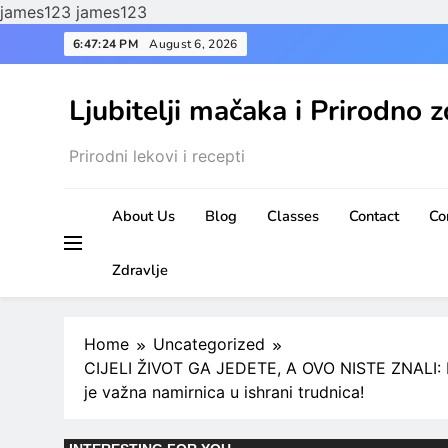
james123
james123
Skip
6:47:25 PM
August 6, 2026
to
content
Ljubitelji mačaka i Prirodno z
Prirodni lekovi i recepti
About Us
Blog
Classes
Contact
Co
Zdravlje
Home
Uncategorized
CIJELI ŽIVOT GA JEDETE, A OVO NISTE ZNALI: Ne
je važna namirnica u ishrani trudnica!