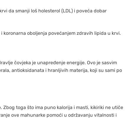
 krvi da smanji loš holesterol (LDL) i poveća dobar
r i koronarna oboljenja povećanjem zdravih lipida u krvi.
zdravlje čovjeka je unapređenje energije. Ovo je sasvim
erala, antioksidanata i hranljivih materija, koji su sami po
 Zbog toga što ima puno kalorija i masti, kikiriki ne utiče
ranje ove mahunarke pomoći u održavanju vitalnosti i