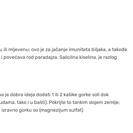
u ili mljevenu; ovo je za jačanje imuniteta biljaka, a takođe
povećava rod paradajza. Salicilna kiselina, je razlog
je dobra ideja dodati 1 ili 2 kašike gorke soli dok
ama, tako i u bašti). Pokrijte to tankim slojem zemlje;
ju izravno gorku so (magnezijum sulfat)