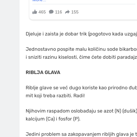
Djeluje i zaista je dobar trik (pogotovo kada uzga
Jednostavno pospite malu količinu sode bikarbon
i sniziti razinu kiselosti, čime ćete dobiti paradajz
RIBLJA GLAVA
Riblje glave se već dugo koriste kao prirodno đub
mit koji treba razbiti. Radi!
Njihovim raspadom oslobađaju se azot (N) (dušik), 
kalcijum (Ca) i fosfor (P).
Jedini problem sa zakopavanjem ribljih glava je taj