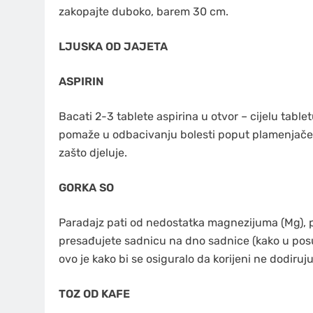
zakopajte duboko, barem 30 cm.
LJUSKA OD JAJETA
ASPIRIN
Bacati 2-3 tablete aspirina u otvor – cijelu tablet
pomaže u odbacivanju bolesti poput plamenjače i 
zašto djeluje.
GORKA SO
Paradajz pati od nedostatka magnezijuma (Mg), pa 
presađujete sadnicu na dno sadnice (kako u posud
ovo je kako bi se osiguralo da korijeni ne dodiru
TOZ OD KAFE