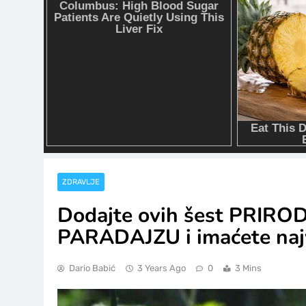
ZDRAVLJE
Dodajte ovih šest PRIRO
PARADAJZU i imaćete najveć
Dario Babić
3 Years Ago
0
3 Mins