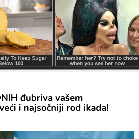
DNIH đubriva vašem
i i najsočniji rod ikada!