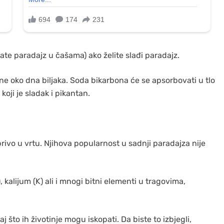
jate paradajz u čašama) ako želite slađi paradajz.
e oko dna biljaka. Soda bikarbona će se apsorbovati u tlo
 koji je sladak i pikantan.
rivo u vrtu. Njihova popularnost u sadnji paradajza nije
kalijum (K) ali i mnogi bitni elementi u tragovima,
 što ih životinje mogu iskopati. Da biste to izbjegli,