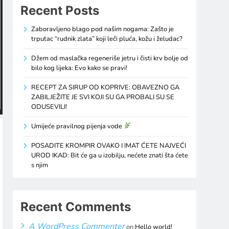
Recent Posts
Zaboravljeno blago pod našim nogama: Zašto je
trputac “rudnik zlata” koji leči pluća, kožu i želudac?
Džem od maslačka regeneriše jetru i čisti krv bolje od
bilo kog lijeka: Evo kako se pravi!
RECEPT ZA SIRUP OD KOPRIVE: OBAVEZNO GA
ZABILJEŽITE JE SVI KOJI SU GA PROBALI SU SE
ODUSEVILI!
Umijeće pravilnog pijenja vode
POSADITE KROMPIR OVAKO I IMAT ĆETE NAJVEĆI
UROD IKAD: Bit će ga u izobilju, nećete znati šta ćete
s njim
Recent Comments
A WordPress Commenter
on
Hello world!