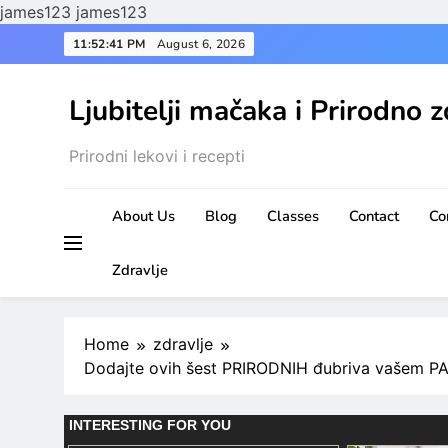
james123
james123
Skip
11:52:42 PM
August 6, 2026
to
content
Ljubitelji mačaka i Prirodno z
Prirodni lekovi i recepti
About Us
Blog
Classes
Contact
Co
Zdravlje
Home
zdravlje
Dodajte ovih šest PRIRODNIH đubriva vašem PAR