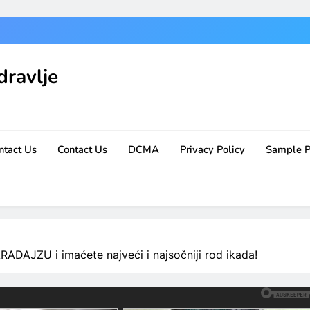
dravlje
ntact Us
Contact Us
DCMA
Privacy Policy
Sample 
ADAJZU i imaćete najveći i najsočniji rod ikada!