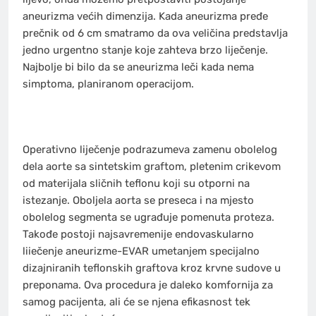
aneurizma većih dimenzija. Kada aneurizma pređe
prečnik od 6 cm smatramo da ova veličina predstavlja
jedno urgentno stanje koje zahteva brzo liječenje.
Najbolje bi bilo da se aneurizma leči kada nema
simptoma, planiranom operacijom.
Operativno liječenje podrazumeva zamenu obolelog
dela aorte sa sintetskim graftom, pletenim crikevom
od materijala sličnih teflonu koji su otporni na
istezanje. Oboljela aorta se preseca i na mjesto
obolelog segmenta se ugrađuje pomenuta proteza.
Takođe postoji najsavremenije endovaskularno
liiečenje aneurizme-EVAR umetanjem specijalno
dizajniranih teflonskih graftova kroz krvne sudove u
preponama. Ova procedura je daleko komfornija za
samog pacijenta, ali će se njena efikasnost tek