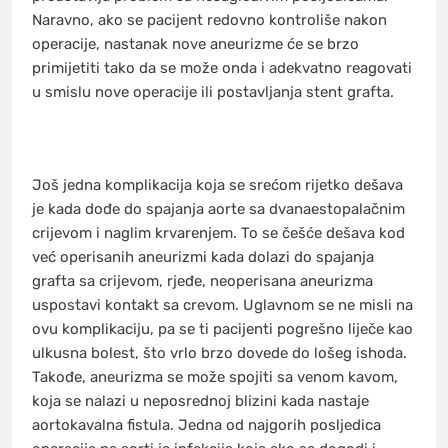
Naravno, ako se pacijent redovno kontroliše nakon
operacije, nastanak nove aneurizme će se brzo
primijetiti tako da se može onda i adekvatno reagovati
u smislu nove operacije ili postavljanja stent grafta.
Još jedna komplikacija koja se srećom rijetko dešava
je kada dođe do spajanja aorte sa dvanaestopalačnim
crijevom i naglim krvarenjem. To se češće dešava kod
već operisanih aneurizmi kada dolazi do spajanja
grafta sa crijevom, rjeđe, neoperisana aneurizma
uspostavi kontakt sa crevom. Uglavnom se ne misli na
ovu komplikaciju, pa se ti pacijenti pogrešno liječe kao
ulkusna bolest, što vrlo brzo dovede do lošeg ishoda.
Takođe, aneurizma se može spojiti sa venom kavom,
koja se nalazi u neposrednoj blizini kada nastaje
aortokavalna fistula. Jedna od najgorih posljedica