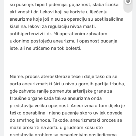
su pušenje, hiperlipidemija, gojaznost, slaba fizička
aktivnost i dr. Lekovi koji se koriste u liječenju
aneurizme koje još nisu za operaciju su acetilsalicilna
kiselina, lekovi za regulaciju nivoa masti,
antihipertenzivi i dr. Mi operativnim zahvatom
uklonimo postojeću aneurizmu i opasnost pucanja
iste, ali ne utičemo na tok bolesti.
Naime, proces ateroskleroze teče i dalje tako da se
aorta aneurizmatski širi u nivou gornjih partija trbuha,
gde zahvata ranije pomenute arterijske grane za
trbušne organe kada takva aneurizma onda
predstavlja veliku opasnost. Aneurizma u tom dijelu je
teško operabilna i njeno pucanje skoro uvijek dovede
do smrtnog ishoda. Takođe, aneurizmatski proces se
može proširiti na aortu u grudnom košu što
predstavlja problem sa nesagledivim posljedicama.