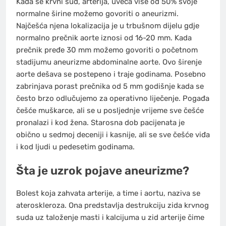
Kada se krvni sud, arterija, uveća više od 50% svoje
normalne širine možemo govoriti o aneurizmi.
Najčešća njena lokalizacija je u trbušnom dijelu gdje
normalno prečnik aorte iznosi od 16-20 mm. Kada
prečnik pređe 30 mm možemo govoriti o početnom
stadijumu aneurizme abdominalne aorte. Ovo širenje
aorte dešava se postepeno i traje godinama. Posebno
zabrinjava porast prečnika od 5 mm godišnje kada se
često brzo odlučujemo za operativno liječenje. Pogađa
češće muškarce, ali se u posljednje vrijeme sve češće
pronalazi i kod žena. Starosna dob pacijenata je
obično u sedmoj deceniji i kasnije, ali se sve češće viđa
i kod ljudi u pedesetim godinama.
Šta je uzrok pojave aneurizme?
Bolest koja zahvata arterije, a time i aortu, naziva se
ateroskleroza. Ona predstavlja destrukciju zida krvnog
suda uz taloženje masti i kalcijuma u zid arterije čime