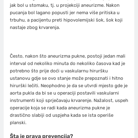
jak bol u stomaku, tj. u projekciji aneurizme. Nakon
pucanja bol lagano popusti jer nema više pritiska u
trbuhu, a pacijentu preti hipovolemijski šok, šok koji
nastaje zbog krvarenja.
Često, nakon što aneurizma pukne, postoji jedan mali
interval od nekoliko minuta do nekoliko časova kad je
potrebno što prije doći u vaskularnu hiruršku
ustanovu gdje se ovo stanje može prepoznati i hitno
hirurški lečiti. Neophodno je da se utvrdi mjesto gde je
aorta pukla da bi se u operaciji postavili vaskularni
instrumenti koji sprječavaju krvarenje. Nažalost, uspeh
operacije koja se radi kada aneurizma pukne je
drastično slabiji od uspjeha kada se ista operiše
planski.
Šta je prava prevencija?