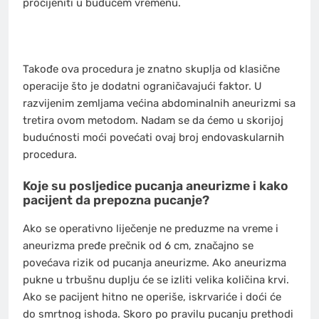
procijeniti u budućem vremenu.
Takođe ova procedura je znatno skuplja od klasične
operacije što je dodatni ograničavajući faktor. U
razvijenim zemljama većina abdominalnih aneurizmi sa
tretira ovom metodom. Nadam se da ćemo u skorijoj
budućnosti moći povećati ovaj broj endovaskularnih
procedura.
Koje su posljedice pucanja aneurizme i kako
pacijent da prepozna pucanje?
Ako se operativno liječenje ne preduzme na vreme i
aneurizma pređe prečnik od 6 cm, značajno se
povećava rizik od pucanja aneurizme. Ako aneurizma
pukne u trbušnu duplju će se izliti velika količina krvi.
Ako se pacijent hitno ne operiše, iskrvariće i doći će
do smrtnog ishoda. Skoro po pravilu pucanju prethodi