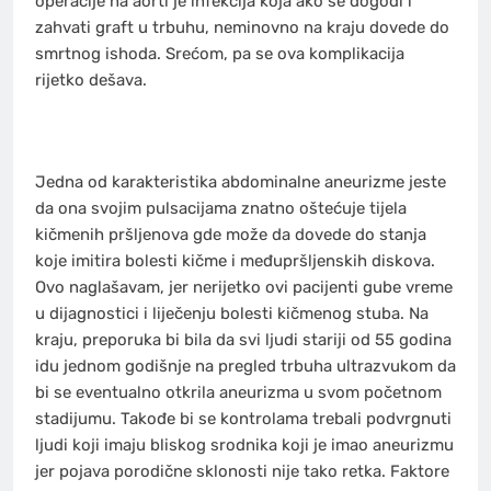
operacije na aorti je infekcija koja ako se dogodi i
zahvati graft u trbuhu, neminovno na kraju dovede do
smrtnog ishoda. Srećom, pa se ova komplikacija
rijetko dešava.
Jedna od karakteristika abdominalne aneurizme jeste
da ona svojim pulsacijama znatno oštećuje tijela
kičmenih pršljenova gde može da dovede do stanja
koje imitira bolesti kičme i međupršljenskih diskova.
Ovo naglašavam, jer nerijetko ovi pacijenti gube vreme
u dijagnostici i liječenju bolesti kičmenog stuba. Na
kraju, preporuka bi bila da svi ljudi stariji od 55 godina
idu jednom godišnje na pregled trbuha ultrazvukom da
bi se eventualno otkrila aneurizma u svom početnom
stadijumu. Takođe bi se kontrolama trebali podvrgnuti
ljudi koji imaju bliskog srodnika koji je imao aneurizmu
jer pojava porodične sklonosti nije tako retka. Faktore