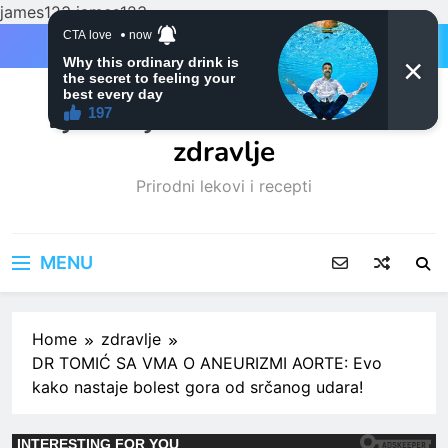
james123
james123
Skip
to
content
Ljubitelji mačaka i Prirodno
zdravlje
Prirodni lekovi i recepti
MENU
Home
zdravlje
DR TOMIĆ SA VMA O ANEURIZMI AORTE: Evo
kako nastaje bolest gora od srčanog udara!