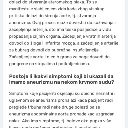
dolazi do stvaranja ateromskog plaka. To se
manifestuje slabljenjem zida kada zbog visokog
pritiska dolazi do širenja aorte, tj. stvaranja
aneurizme. Ovaj proces može dovesti i do sužavanja i
začepljenja arterija, što ima teške posljedice u vidu
propadanja ciljnih organa. Začepljenje vratnih arterija
dovodi do šloga i infarkta mozga, a začepljenje arterije
za bubreg dovodi do bubrežne insuficijencije.
Začepljenje aorte i njenih grana za noge dovodi do
gangrene na stopalima i potkoljenicama.
Postoje li ikakvi simptomi koji bi ukazali da
imamo aneurizmu na nekom krvnom sudu?
Simptomi koje pacijenti osjećaju su obično neznatni i
uglavnom se aneurizma pronalazi kada pacijent radi
preglede trbuha radi neke druge bolesti pa se
aneurizma abdominalne aorte pronađe kao uzgredan
nalaz. Ako ima simptome, tj. bolove oko pupka više
lijevo, onda možemo pretpostaviti postojanje