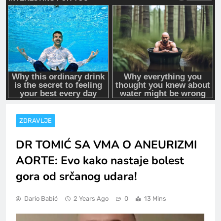
ZDRAVLJE
DR TOMIĆ SA VMA O ANEURIZMI
AORTE: Evo kako nastaje bolest
gora od srčanog udara!
Dario Babić
2 Years Ago
0
13 Mins