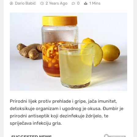
Dario Babić
2 Years Ago
0
1 Mins
Prirodni lijek protiv prehlade i gripe, jača imunitet,
detoksikuje organizam i ugodnog je okusa. Đumbir je
prirodni antiseptik koji dezinfekuje ždrijelo, te
spriječava infekciju grla.