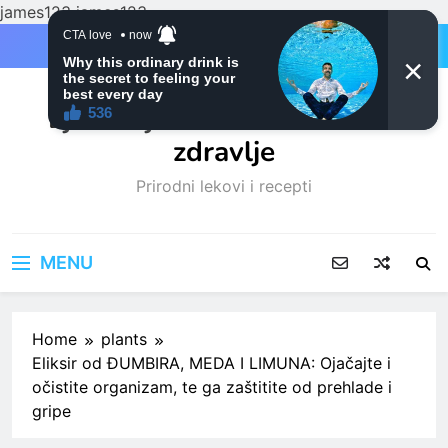
james123
james123
Skip
to
content
Ljubitelji mačaka i Prirodno
zdravlje
Prirodni lekovi i recepti
MENU
Home
plants
Eliksir od ĐUMBIRA, MEDA I LIMUNA: Ojačajte i
očistite organizam, te ga zaštitite od prehlade i
gripe