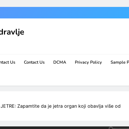
dravlje
ntact Us
Contact Us
DCMA
Privacy Policy
Sample 
E: Zapamtite da je jetra organ koji obavlja više od