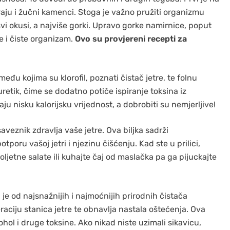
aju i žučni kamenci. Stoga je važno pružiti organizmu
vi okusi, a najviše gorki. Upravo gorke namirnice, poput
je i čiste organizam.
Ovo su provjereni recepti za
eđu kojima su klorofil, poznati čistač jetre, te folnu
iuretik, čime se dodatno potiče ispiranje toksina iz
ju nisku kalorijsku vrijednost, a dobrobiti su nemjerljive!
aveznik zdravlja vaše jetre. Ova biljka sadrži
otporu vašoj jetri i njezinu čišćenju. Kad ste u prilici,
oljetne salate ili kuhajte čaj od maslačka pa ga pijuckajte
je od najsnažnijih i najmoćnijih prirodnih čistača
eraciju stanica jetre te obnavlja nastala oštećenja. Ova
alkohol i druge toksine. Ako nikad niste uzimali sikavicu,