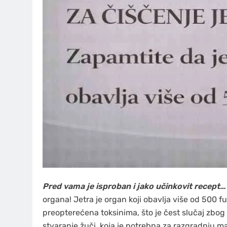
Pred vama je isproban i jako učinkovit recept…
organa! Jetra je organ koji obavlja više od 500 fun
preopterećena toksinima, što je čest slučaj zbog
stvaranje žuči, koja je potrebna za razgradnju m