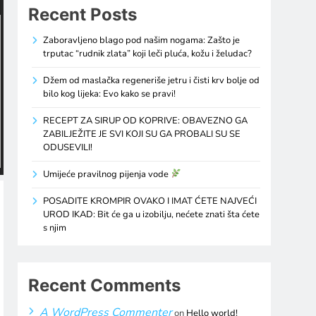
Recent Posts
Zaboravljeno blago pod našim nogama: Zašto je
trputac “rudnik zlata” koji leči pluća, kožu i želudac?
Džem od maslačka regeneriše jetru i čisti krv bolje od
bilo kog lijeka: Evo kako se pravi!
RECEPT ZA SIRUP OD KOPRIVE: OBAVEZNO GA
ZABILJEŽITE JE SVI KOJI SU GA PROBALI SU SE
ODUSEVILI!
Umijeće pravilnog pijenja vode
POSADITE KROMPIR OVAKO I IMAT ĆETE NAJVEĆI
UROD IKAD: Bit će ga u izobilju, nećete znati šta ćete
s njim
Recent Comments
A WordPress Commenter
on
Hello world!