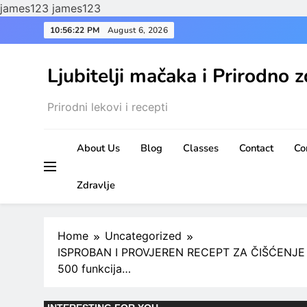
james123
james123
Skip
10:56:23 PM
August 6, 2026
to
content
Ljubitelji mačaka i Prirodno z
Prirodni lekovi i recepti
About Us
Blog
Classes
Contact
Co
Zdravlje
Home
Uncategorized
ISPROBAN I PROVJEREN RECEPT ZA ČIŠĆENJE JETR
500 funkcija…