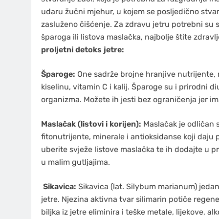
udaru žučni mjehur, u kojem se posljedično stvar
zasluženo čišćenje. Za zdravu jetru potrebni su s
šparoga ili listova maslačka, najbolje štite zdravl
proljetni detoks jetre:
Šparoge:
One sadrže brojne hranjive nutrijente, m
kiselinu, vitamin C i kalij. Šparoge su i prirodni d
organizma. Možete ih jesti bez ograničenja jer ima
Maslačak (listovi i korijen):
Maslačak je odličan s
fitonutrijente, minerale i antioksidanse koji daju p
uberite svježe listove maslačka te ih dodajte u pr
u malim gutljajima.
Sikavica:
Sikavica (lat. Silybum marianum) jedan 
jetre. Njezina aktivna tvar silimarin potiče regen
biljka iz jetre eliminira i teške metale, lijekove, 