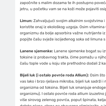
započnite s malim dozama te ih postupno povećavajt
jetru, u početku vam se na koži može pojaviti osi
Limun:
Zahvaljujući svojim alkalnim svojstvima i 
koristite onaj iz ekološkog uzgoja. Osim vitamina 
organizmu da bolje apsorbira važne nutrijente iz 
popijte čašu svježe iscijeđenog soka od limuna
Lanene sjemenke:
Lanene sjemenke bogat su izv
toksine iz probavnog trakta, čime pomažu u njihovo
čašu tople vode u koju ste prethodno dodali 2 ka
Bijeli luk (i ostalo povrće roda Allium):
Osim što 
vas lako i brzo rješava mikroba, bijeli luk sadrži 
organizma od toksina. Bijeli luk smanjuje endoge
organizmu). I ostalo povrće roda allium izuzetno j
više sirovog zelenog povrća, poput špinata, kelja
detoks plana, stoga ga obavezno eliminirajte, a i