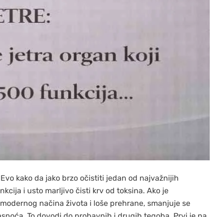
Evo kako da jako brzo očistiti jedan od najvažnijih
kcija i usto marljivo čisti krv od toksina. Ako je
 modernog načina života i loše prehrane, smanjuje se
asnoća. To dovodi do probavnih i drugih tegoba. Prvi je na