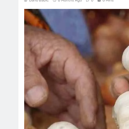
Dario Babić
6 Months Ago
0
6 Mins