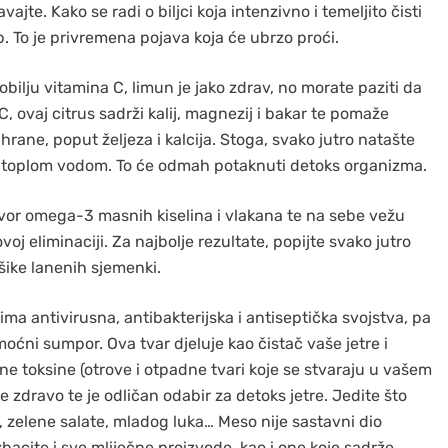
e. Kako se radi o biljci koja intenzivno i temeljito čisti
p. To je privremena pojava koja će ubrzo proći.
obilju vitamina C, limun je jako zdrav, no morate paziti da
C, ovaj citrus sadrži kalij, magnezij i bakar te pomaže
hrane, poput željeza i kalcija. Stoga, svako jutro natašte
 s toplom vodom. To će odmah potaknuti detoks organizma.
or omega-3 masnih kiselina i vlakana te na sebe vežu
j eliminaciji. Za najbolje rezultate, popijte svako jutro
šike lanenih sjemenki.
ima antivirusna, antibakterijska i antiseptička svojstva, pa
i moćni sumpor. Ova tvar djeluje kao čistač vaše jetre i
ne toksine (otrove i otpadne tvari koje se stvaraju u vašem
e zdravo te je odličan odabir za detoks jetre. Jedite što
, zelene salate, mladog luka… Meso nije sastavni dio
zbacite i sve mliječne proizvode, kao i one koje sadrže