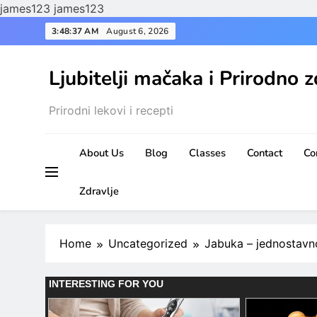
james123
james123
Skip
3:48:38 AM
August 6, 2026
to
content
Ljubitelji mačaka i Prirodno z
Prirodni lekovi i recepti
About Us
Blog
Classes
Contact
Co
Zdravlje
Home
Uncategorized
Jabuka – jednostavno