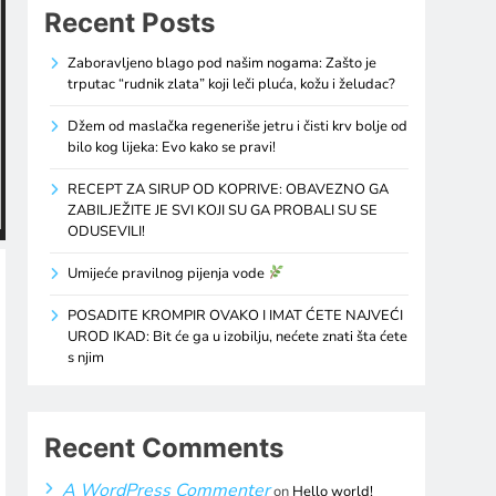
Recent Posts
Zaboravljeno blago pod našim nogama: Zašto je
trputac “rudnik zlata” koji leči pluća, kožu i želudac?
Džem od maslačka regeneriše jetru i čisti krv bolje od
bilo kog lijeka: Evo kako se pravi!
RECEPT ZA SIRUP OD KOPRIVE: OBAVEZNO GA
ZABILJEŽITE JE SVI KOJI SU GA PROBALI SU SE
ODUSEVILI!
Umijeće pravilnog pijenja vode
POSADITE KROMPIR OVAKO I IMAT ĆETE NAJVEĆI
UROD IKAD: Bit će ga u izobilju, nećete znati šta ćete
s njim
Recent Comments
A WordPress Commenter
on
Hello world!