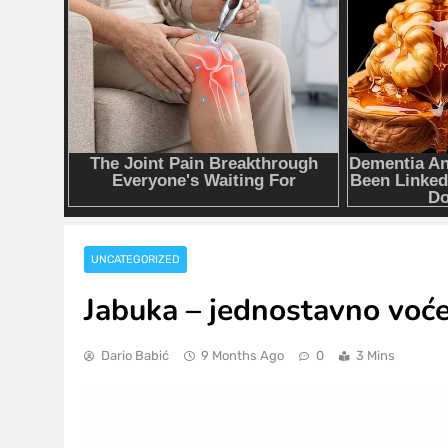
UNCATEGORIZED
Jabuka – jednostavno voće
Dario Babić
9 Months Ago
0
3 Mins