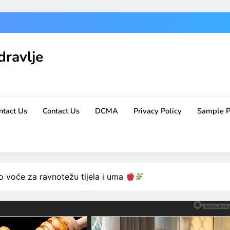
dravlje
ntact Us
Contact Us
DCMA
Privacy Policy
Sample 
 voće za ravnotežu tijela i uma