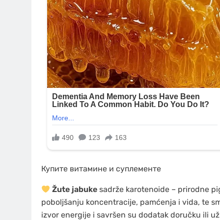
Купите витамине и суплементе
Žute jabuke
sadrže karotenoide – prirodne pig
poboljšanju koncentracije, pamćenja i vida, te sm
izvor energije i savršen su dodatak doručku ili uži