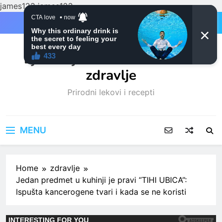
james123
james123
Skip
to
content
Ljubitelji mačaka i Prirodno
zdravlje
Prirodni lekovi i recepti
MENU
Home
zdravlje
Jedan predmet u kuhinji je pravi “TIHI UBICA”:
Ispušta kancerogene tvari i kada se ne koristi