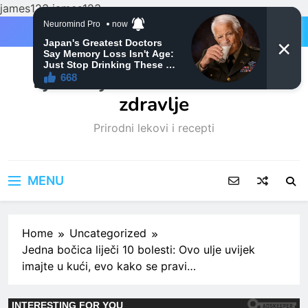
james123
james123
Skip
to
content
Ljubitelji mačaka i Prirodno
zdravlje
Prirodni lekovi i recepti
MENU
Home
Uncategorized
Jedna bočica liječi 10 bolesti: Ovo ulje uvijek
imajte u kući, evo kako se pravi…