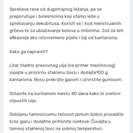
Sprečava rane od dugotrajnog ležanja, pa se
preporučuje i bolesnicima koji stalno leže u
sprečavanju dekubitusa. Koristi se i kod menstrualnih
grčeva te za ublažavanje bolova u mišićima. Još će biti
efikasnije ako istovremeno pijete i čaj od kantariona.
Kako ga napraviti?
Litar hladno presovnog ulja (na primer maslinovog)
sipajte u prozirnu staklenu bocu i dodajte100 g
kantariona. Bocu prekrijte gazom i učvrstite gumicom.
Ostavite na sunčanom mestu 40 dana kako bi cvetovi
otpustili ulje.
Dobijenu tamnocrvenu tečnost potom dobro procedite
kroz gazu i dodatno pritisnite cvetove. Čuvajte u
tamnoj staklenoj boci na sobnoj temperaturi.