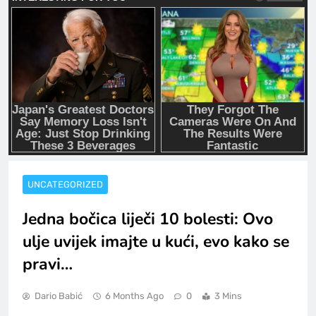
UNCATEGORIZED
Jedna bočica liječi 10 bolesti: Ovo
ulje uvijek imajte u kući, evo kako se
pravi…
Dario Babić
6 Months Ago
0
3 Mins