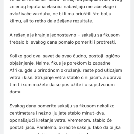
zelenog lepotana vlasnici nabavljaju merače vlage i
ovlaživače vazduha, ne bi li mu priuštili što bolju
klimu, ali to retko daje željene rezultate.
A rešenje je krajnje jednostavno – saksiju sa fikusom
trebalo bi svakog dana pomalo pomeriti i protresti.
Koliko god ovaj savet delovao čudno, postoji logično
objašnjenje. Naime, fikus je poreklom iz zapadne
Afrike, gde u prirodnom okruženju raste pod uticajem
vetra i kiše. Strujanje vetra stablo čini jačim, a upravo
tim trikom možete da se poslužite i u sopstvenom
domu.
Svakog dana pomerite saksiju sa fikusom nekoliko
centimetara i nežno ljuljate stablo minut-dva,
oponašajući kretanje vetra. Vremenom, stablo će
postati jače. Paralelno, okrećite saksiju tako da biljka