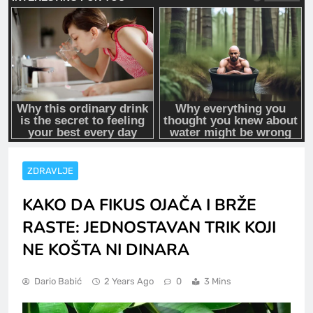
ZDRAVLJE
KAKO DA FIKUS OJAČA I BRŽE
RASTE: JEDNOSTAVAN TRIK KOJI
NE KOŠTA NI DINARA
Dario Babić
2 Years Ago
0
3 Mins