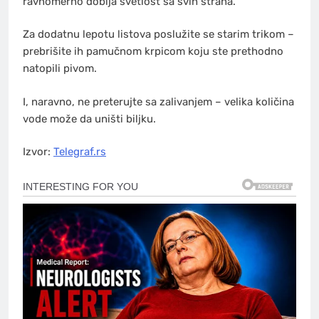
ravnomerno dobija svetlost sa svih strana.
Za dodatnu lepotu listova poslužite se starim trikom –
prebrišite ih pamučnom krpicom koju ste prethodno
natopili pivom.
I, naravno, ne preterujte sa zalivanjem – velika količina
vode može da uništi biljku.
Izvor:
Telegraf.rs