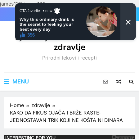
james123
james123
Skip
to
content
Ljubitelji mačaka i Prirodno
zdravlje
Prirodni lekovi i recepti
MENU
Home
zdravlje
KAKO DA FIKUS OJAČA I BRŽE RASTE:
JEDNOSTAVAN TRIK KOJI NE KOŠTA NI DINARA