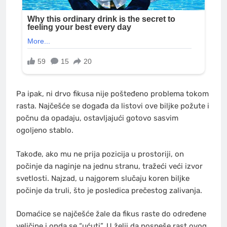
Pa ipak, ni drvo fikusa nije pošteđeno problema tokom
rasta. Najčešće se događa da listovi ove biljke požute i
počnu da opadaju, ostavljajući gotovo sasvim
ogoljeno stablo.
Takođe, ako mu ne prija pozicija u prostoriji, on
počinje da naginje na jednu stranu, tražeći veći izvor
svetlosti. Najzad, u najgorem slučaju koren biljke
počinje da truli, što je posledica prečestog zalivanja.
Domaćice se najčešće žale da fikus raste do određene
veličine i onda se “ućuti”. U želji da pospeše rast ovog