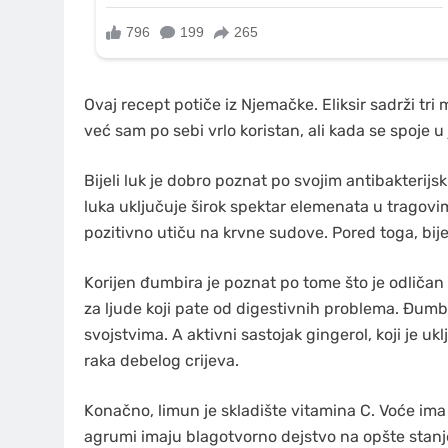
Ovaj recept potiče iz Njemačke. Eliksir sadrži tri m
već sam po sebi vrlo koristan, ali kada se spoje 
Bijeli luk je dobro poznat po svojim antibakterijs
luka uključuje širok spektar elemenata u tragovima:
pozitivno utiču na krvne sudove. Pored toga, bij
Korijen đumbira je poznat po tome što je odličan 
za ljude koji pate od digestivnih problema. Đum
svojstvima. A aktivni sastojak gingerol, koji je uk
raka debelog crijeva.
Konačno, limun je skladište vitamina C. Voće ima a
agrumi imaju blagotvorno dejstvo na opšte stanje