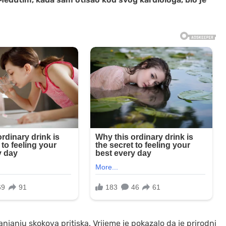
janju skokova pritiska. Vrijeme je pokazalo da je prirodni