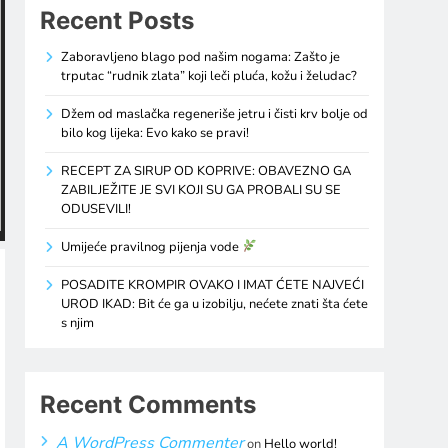
Recent Posts
Zaboravljeno blago pod našim nogama: Zašto je
trputac “rudnik zlata” koji leči pluća, kožu i želudac?
Džem od maslačka regeneriše jetru i čisti krv bolje od
bilo kog lijeka: Evo kako se pravi!
RECEPT ZA SIRUP OD KOPRIVE: OBAVEZNO GA
ZABILJEŽITE JE SVI KOJI SU GA PROBALI SU SE
ODUSEVILI!
Umijeće pravilnog pijenja vode
POSADITE KROMPIR OVAKO I IMAT ĆETE NAJVEĆI
UROD IKAD: Bit će ga u izobilju, nećete znati šta ćete
s njim
Recent Comments
A WordPress Commenter
on
Hello world!