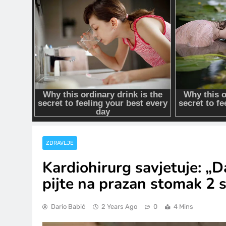
ZDRAVLJE
Kardiohirurg savjetuje: „D
pijte na prazan stomak 2 s
Dario Babić
2 Years Ago
0
4 Mins