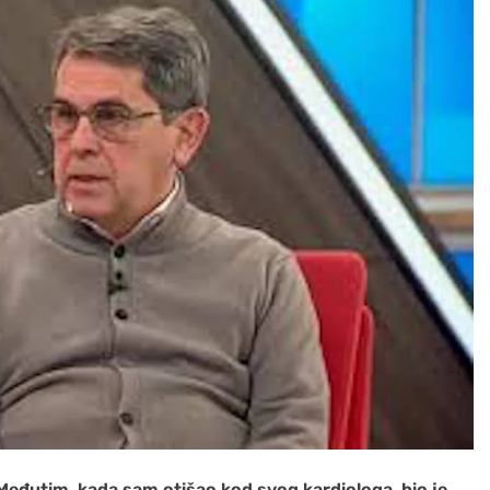
eđutim, kada sam otišao kod svog kardiologa, bio je