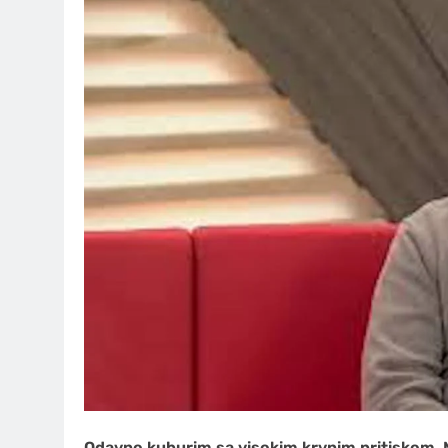
Odavno kuburim sa visokim krvnim pritiskom. M