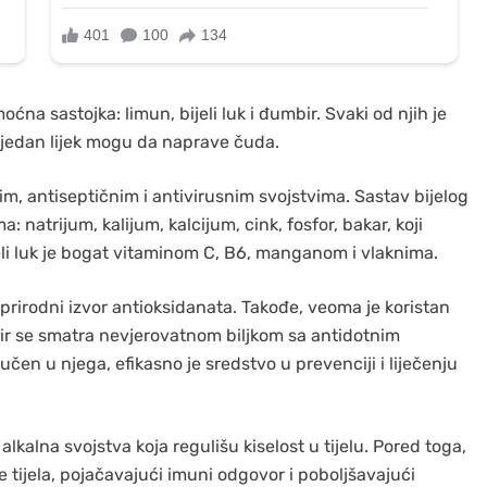
oćna sastojka: limun, bijeli luk i đumbir. Svaki od njih je
u jedan lijek mogu da naprave čuda.
kim, antiseptičnim i antivirusnim svojstvima. Sastav bijelog
 natrijum, kalijum, kalcijum, cink, fosfor, bakar, koji
eli luk je bogat vitaminom C, B6, manganom i vlaknima.
prirodni izvor antioksidanata. Takođe, veoma je koristan
bir se smatra nevjerovatnom biljkom sa antidotnim
ljučen u njega, efikasno je sredstvo u prevenciji i liječenju
lkalna svojstva koja regulišu kiselost u tijelu. Pored toga,
 tijela, pojačavajući imuni odgovor i poboljšavajući