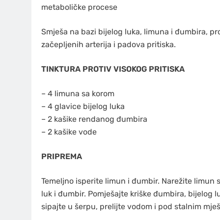
metaboličke procese
Smješa na bazi bijelog luka, limuna i đumbira, pr
začepljenih arterija i padova pritiska.
TINKTURA PROTIV VISOKOG PRITISKA
– 4 limuna sa korom
– 4 glavice bijelog luka
– 2 kašike rendanog đumbira
– 2 kašike vode
PRIPREMA
Temeljno isperite limun i đumbir. Narežite limun s
luk i đumbir. Pomješajte kriške đumbira, bijelog
sipajte u šerpu, prelijte vodom i pod stalnim mje