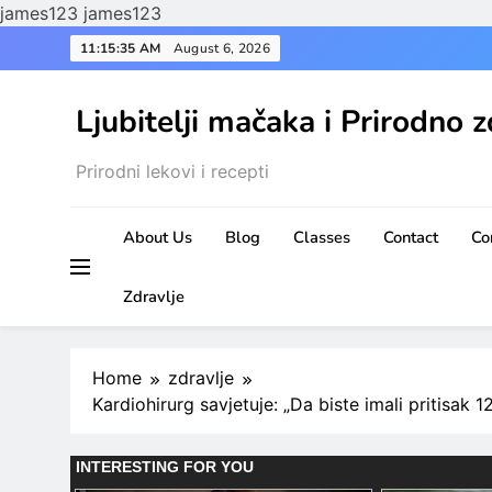
james123
james123
Skip
11:15:37 AM
August 6, 2026
to
content
Ljubitelji mačaka i Prirodno z
Prirodni lekovi i recepti
About Us
Blog
Classes
Contact
Co
Zdravlje
Home
zdravlje
Kardiohirurg savjetuje: „Da biste imali pritisak 