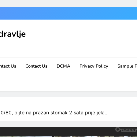
dravlje
ntact Us
Contact Us
DCMA
Privacy Policy
Sample 
120/80, pijte na prazan stomak 2 sata prije jela…