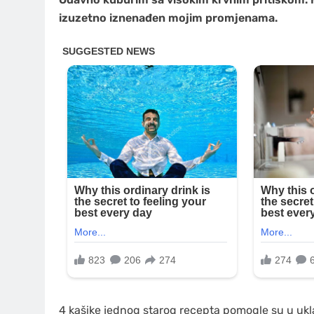
izuzetno iznenađen mojim promjenama.
4 kašike jednog starog recepta pomogle su u uklan