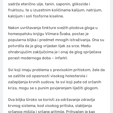
sadrže eterično ulje, tanin, saponin, glikozide i
fruktozu, te u izuzetnim količinama kalijum, natrijum,
kalcijum i soli fosforne kiseline.
Nakon uvrštavanja tinkture svežih plodova gloga u
homeopatsku knjigu Vilmara Švaba, postao je
popularna biljka i predmet mnogih istraživanja. Ona su
potvrdila da je glog vrijedan lijek za srce. Među
ohrabrujućim zaključcima je i onaj da glog spriječava
porast modernoga doba – infarkt.
Svi koji imaju problema s previsokim pritiskom, žele da
se zaštite od opasnosti visokog holesterola i
začepljenja krvnih sudova, te svi koji pate od srčanih
kriza, mogu se s punim povjerenjem liječiti glogom.
Ova biljka široko se koristi za održavanje zdravlja
krvnog sistema, kod visokog pritiska, slabljenja
srčanog mišića i srčane aritmije. Prihvaćen je kao