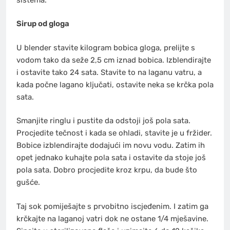
Sirup od gloga
U blender stavite kilogram bobica gloga, prelijte s
vodom tako da seže 2,5 cm iznad bobica. Izblendirajte
i ostavite tako 24 sata. Stavite to na laganu vatru, a
kada počne lagano ključati, ostavite neka se krčka pola
sata.
Smanjite ringlu i pustite da odstoji još pola sata.
Procjedite tečnost i kada se ohladi, stavite je u fržider.
Bobice izblendirajte dodajući im novu vodu. Zatim ih
opet jednako kuhajte pola sata i ostavite da stoje još
pola sata. Dobro procjedite kroz krpu, da bude što
gušće.
Taj sok pomiješajte s prvobitno iscjeđenim. I zatim ga
krčkajte na laganoj vatri dok ne ostane 1/4 mješavine.