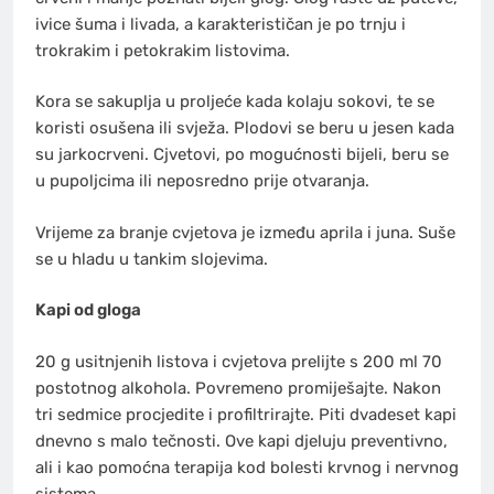
ivice šuma i livada, a karakterističan je po trnju i
trokrakim i petokrakim listovima.
Kora se sakuplja u proljeće kada kolaju sokovi, te se
koristi osušena ili svježa. Plodovi se beru u jesen kada
su jarkocrveni. Cjvetovi, po mogućnosti bijeli, beru se
u pupoljcima ili neposredno prije otvaranja.
Vrijeme za branje cvjetova je između aprila i juna. Suše
se u hladu u tankim slojevima.
Kapi od gloga
20 g usitnjenih listova i cvjetova prelijte s 200 ml 70
postotnog alkohola. Povremeno promiješajte. Nakon
tri sedmice procjedite i profiltrirajte. Piti dvadeset kapi
dnevno s malo tečnosti. Ove kapi djeluju preventivno,
ali i kao pomoćna terapija kod bolesti krvnog i nervnog
sistema.