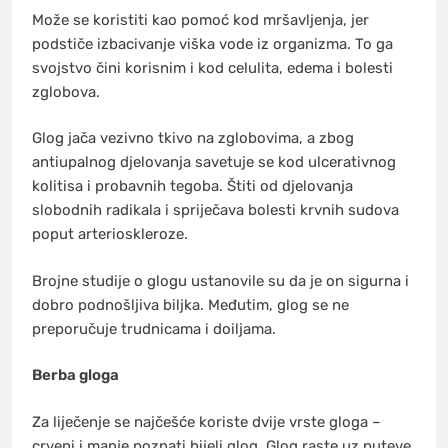
Može se koristiti kao pomoć kod mršavljenja, jer
podstiče izbacivanje viška vode iz organizma. To ga
svojstvo čini korisnim i kod celulita, edema i bolesti
zglobova.
Glog jača vezivno tkivo na zglobovima, a zbog
antiupalnog djelovanja savetuje se kod ulcerativnog
kolitisa i probavnih tegoba. Štiti od djelovanja
slobodnih radikala i spriječava bolesti krvnih sudova
poput arterioskleroze.
Brojne studije o glogu ustanovile su da je on sigurna i
dobro podnošljiva biljka. Međutim, glog se ne
preporučuje trudnicama i doiljama.
Berba gloga
Za liječenje se najčešće koriste dvije vrste gloga –
crveni i manje poznati bijeli glog. Glog raste uz puteve,