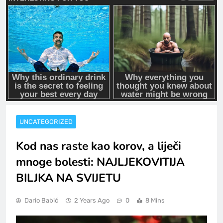
UNCATEGORIZED
Kod nas raste kao korov, a liječi
mnoge bolesti: NAJLJEKOVITIJA
BILJKA NA SVIJETU
Dario Babić
2 Years Ago
0
8 Mins