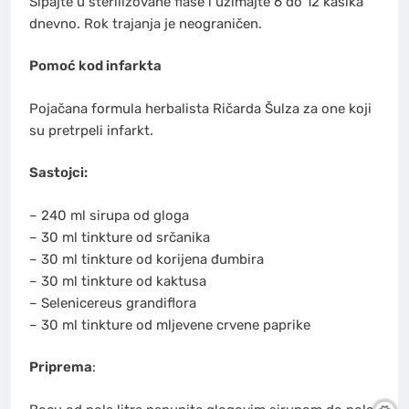
Sipajte u sterilizovane flaše i uzimajte 6 do 12 kašika
dnevno. Rok trajanja je neograničen.
Pomoć kod infarkta
Pojačana formula herbalista Ričarda Šulza za one koji
su pretrpeli infarkt.
Sastojci:
– 240 ml sirupa od gloga
– 30 ml tinkture od srčanika
– 30 ml tinkture od korijena đumbira
– 30 ml tinkture od kaktusa
– Selenicereus grandiflora
– 30 ml tinkture od mljevene crvene paprike
Priprema
: