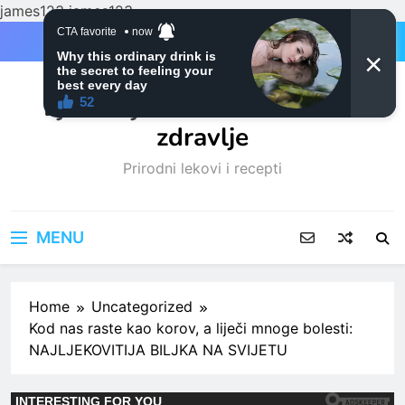
james123
james123
Skip
to
content
Ljubitelji mačaka i Prirodno
zdravlje
Prirodni lekovi i recepti
MENU
Home
Uncategorized
Kod nas raste kao korov, a liječi mnoge bolesti:
NAJLJEKOVITIJA BILJKA NA SVIJETU