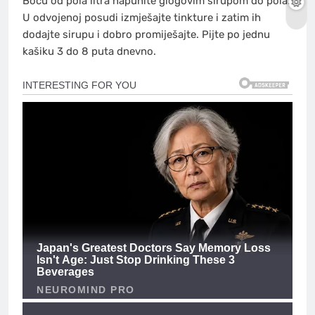
Bocu od pola litra napunite glogovim sirupom do pola.
U odvojenoj posudi izmješajte tinkture i zatim ih
dodajte sirupu i dobro promiješajte. Pijte po jednu
kašiku 3 do 8 puta dnevno.