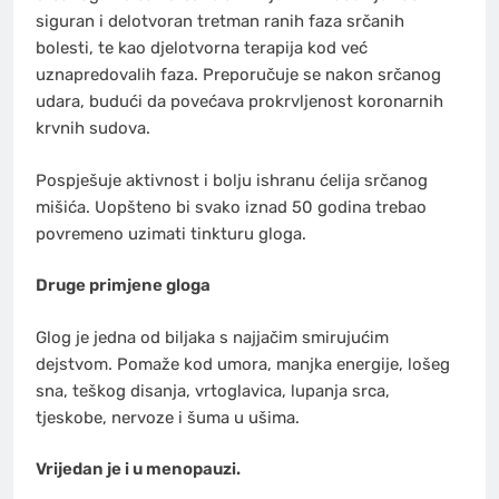
siguran i delotvoran tretman ranih faza srčanih
bolesti, te kao djelotvorna terapija kod već
uznapredovalih faza. Preporučuje se nakon srčanog
udara, budući da povećava prokrvljenost koronarnih
krvnih sudova.
Pospješuje aktivnost i bolju ishranu ćelija srčanog
mišića. Uopšteno bi svako iznad 50 godina trebao
povremeno uzimati tinkturu gloga.
Druge primjene gloga
Glog je jedna od biljaka s najjačim smirujućim
dejstvom. Pomaže kod umora, manjka energije, lošeg
sna, teškog disanja, vrtoglavica, lupanja srca,
tjeskobe, nervoze i šuma u ušima.
Vrijedan je i u menopauzi.