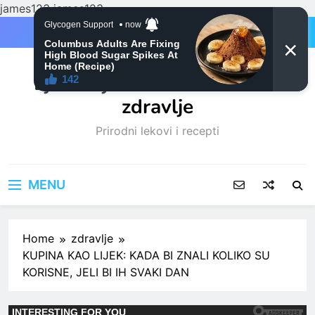
james123
james123
Skip
to
content
Ljubitelji mačaka i Prirodno
zdravlje
Prirodni lekovi i recepti
MENU
Home
zdravlje
KUPINA KAO LIJEK: KADA BI ZNALI KOLIKO SU
KORISNE, JELI BI IH SVAKI DAN