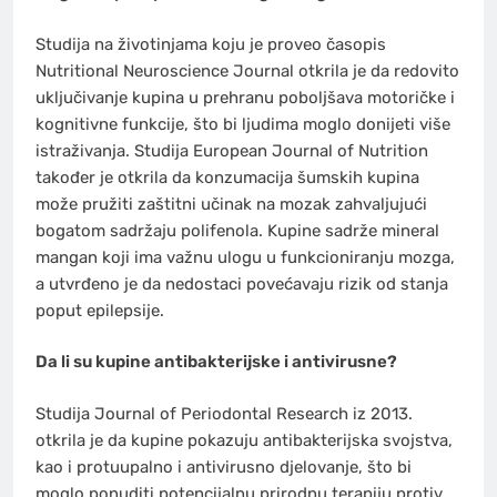
Studija na životinjama koju je proveo časopis
Nutritional Neuroscience Journal otkrila je da redovito
uključivanje kupina u prehranu poboljšava motoričke i
kognitivne funkcije, što bi ljudima moglo donijeti više
istraživanja. Studija European Journal of Nutrition
također je otkrila da konzumacija šumskih kupina
može pružiti zaštitni učinak na mozak zahvaljujući
bogatom sadržaju polifenola. Kupine sadrže mineral
mangan koji ima važnu ulogu u funkcioniranju mozga,
a utvrđeno je da nedostaci povećavaju rizik od stanja
poput epilepsije.
Da li su kupine antibakterijske i antivirusne?
Studija Journal of Periodontal Research iz 2013.
otkrila je da kupine pokazuju antibakterijska svojstva,
kao i protuupalno i antivirusno djelovanje, što bi
moglo ponuditi potencijalnu prirodnu terapiju protiv