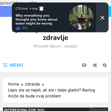
james123
james123
Skip
to
content
Ljubitelji mačaka i Prirodno
zdravlje
Prirodni lekovi i recepti
MENU
Home
zdravlje
Lepo ste se najeli, ali ste i dalje gladni? Razlog
može da bude ovaj problem