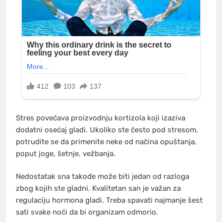
Stres povećava proizvodnju kortizola koji izaziva
dodatni osećaj gladi. Ukoliko ste često pod stresom,
potrudite se da primenite neke od načina opuštanja,
poput joge, šetnje, vežbanja.
Nedostatak sna takođe može biti jedan od razloga
zbog kojih ste gladni. Kvalitetan san je važan za
regulaciju hormona gladi. Treba spavati najmanje šest
sati svake noći da bi organizam odmorio.