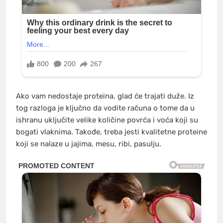
Ako vam nedostaje proteina, glad će trajati duže. Iz
tog razloga je ključno da vodite računa o tome da u
ishranu uključite velike količine povrća i voća koji su
bogati vlaknima. Takođe, treba jesti kvalitetne proteine
koji se nalaze u jajima, mesu, ribi, pasulju.