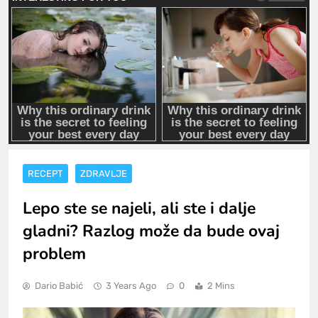
RECEPT
ZDRAVLJE
Lepo ste se najeli, ali ste i dalje
gladni? Razlog može da bude ovaj
problem
Dario Babić
3 Years Ago
0
2 Mins