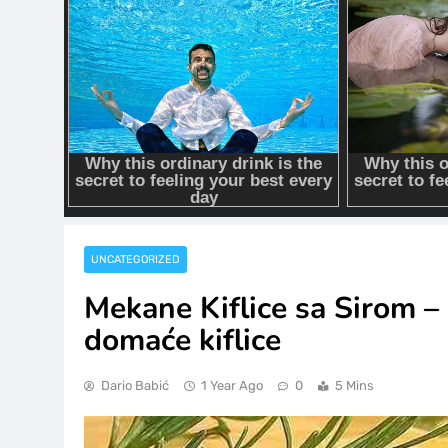
UNCATEGORIZED
Mekane Kiflice sa Sirom –
domaće kiflice
Dario Babić
1 Year Ago
0
5 Mins