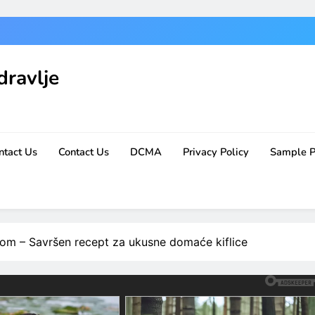
dravlje
ntact Us
Contact Us
DCMA
Privacy Policy
Sample 
rom – Savršen recept za ukusne domaće kiflice