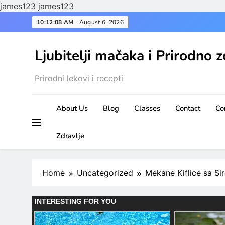
james123
james123
Skip
10:12:09 AM
August 6, 2026
to
content
Ljubitelji mačaka i Prirodno z
Prirodni lekovi i recepti
About Us
Blog
Classes
Contact
Co
Zdravlje
Home
Uncategorized
Mekane Kiflice sa Si