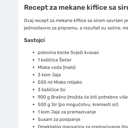
Recept za mekane kiflice sa si
Ovaj recept za mekane kiflice sa sirom savršen je
jednostavno za pripremu, a rezultat su sočne, mek
Sastojci
polovina kocke
Svježi kvasac
1
kašičica
Šećer
Mlaka voda
(malo)
3
kom
Jaja
500
ml
Mlako mlijeko
3
kašičice
So
900
g
Brašno
(možda će biti potrebno više 
500
g
Sir
(po mogućstvu, kremasti sir)
1
kom
Jaje za premazivanje
Susam za posipanje
Omekšalog margarina za premazivanje
(ma