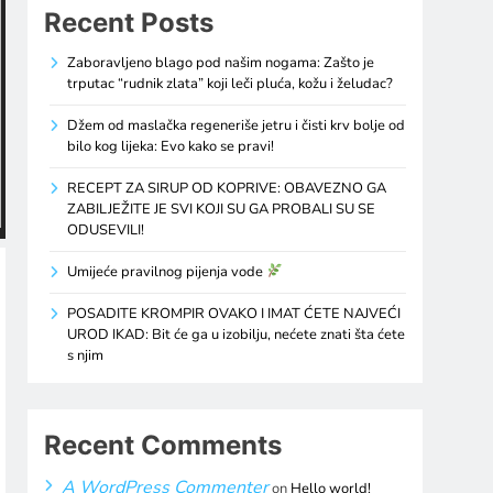
Recent Posts
Zaboravljeno blago pod našim nogama: Zašto je
trputac “rudnik zlata” koji leči pluća, kožu i želudac?
Džem od maslačka regeneriše jetru i čisti krv bolje od
bilo kog lijeka: Evo kako se pravi!
RECEPT ZA SIRUP OD KOPRIVE: OBAVEZNO GA
ZABILJEŽITE JE SVI KOJI SU GA PROBALI SU SE
ODUSEVILI!
Umijeće pravilnog pijenja vode
POSADITE KROMPIR OVAKO I IMAT ĆETE NAJVEĆI
UROD IKAD: Bit će ga u izobilju, nećete znati šta ćete
s njim
Recent Comments
A WordPress Commenter
on
Hello world!