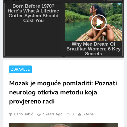
ZDRAVLJE
Mozak je moguće pomladiti: Poznati
neurolog otkriva metodu koja
provjereno radi
Dario Babić
3 Years Ago
0
3 Mins