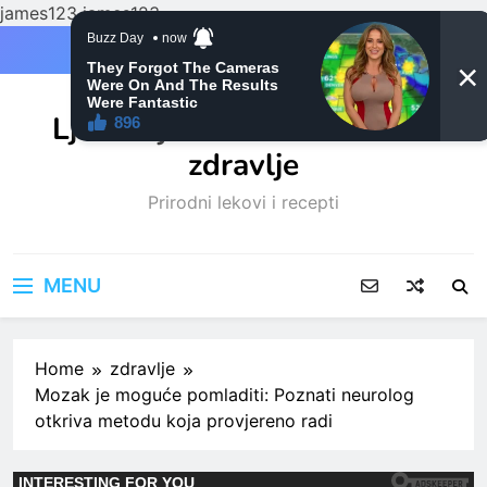
james123
james123
Skip
to
content
Ljubitelji mačaka i Prirodno
zdravlje
Prirodni lekovi i recepti
MENU
Home
zdravlje
Mozak je moguće pomladiti: Poznati neurolog
otkriva metodu koja provjereno radi