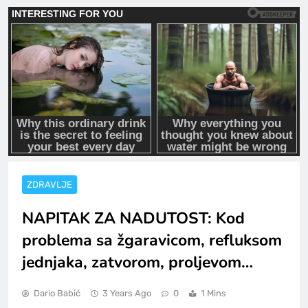
ZDRAVLJE
NAPITAK ZA NADUTOST: Kod
problema sa žgaravicom, refluksom
jednjaka, zatvorom, proljevom…
Dario Babić
3 Years Ago
0
1 Mins