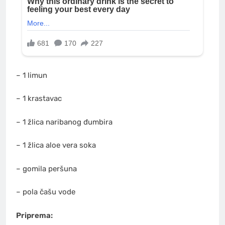
– 1 limun
– 1 krastavac
– 1 žlica naribanog đumbira
– 1 žlica aloe vera soka
– gomila peršuna
– pola čašu vode
Priprema: