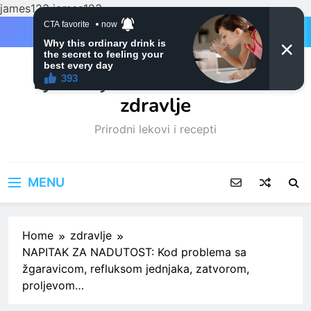
james123
james123
Skip
to
content
Ljubitelji mačaka i Prirodno
zdravlje
Prirodni lekovi i recepti
MENU
Home
zdravlje
NAPITAK ZA NADUTOST: Kod problema sa
žgaravicom, refluksom jednjaka, zatvorom,
proljevom…