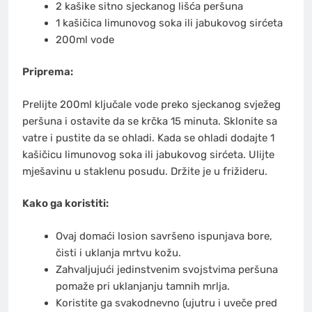
2 kašike sitno sjeckanog lišća peršuna
1 kašičica limunovog soka ili jabukovog sirćeta
200ml vode
Priprema:
Prelijte 200ml ključale vode preko sjeckanog svježeg
peršuna i ostavite da se krčka 15 minuta. Sklonite sa
vatre i pustite da se ohladi. Kada se ohladi dodajte 1
kašičicu limunovog soka ili jabukovog sirćeta. Ulijte
mješavinu u staklenu posudu. Držite je u frižideru.
Kako ga koristiti:
Ovaj domaći losion savršeno ispunjava bore,
čisti i uklanja mrtvu kožu.
Zahvaljujući jedinstvenim svojstvima peršuna
pomaže pri uklanjanju tamnih mrlja.
Koristite ga svakodnevno (ujutru i uveče pred