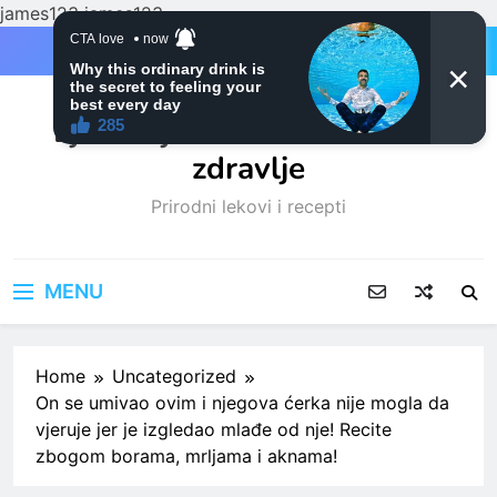
james123
james123
Skip
to
content
Ljubitelji mačaka i Prirodno
zdravlje
Prirodni lekovi i recepti
MENU
Home
Uncategorized
On se umivao ovim i njegova ćerka nije mogla da
vjeruje jer je izgledao mlađe od nje! Recite
zbogom borama, mrljama i aknama!