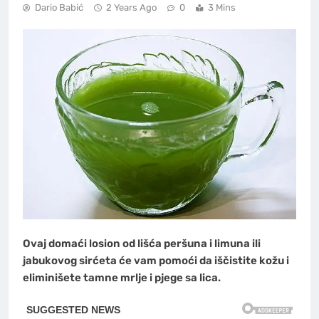
Dario Babić
2 Years Ago
0
3 Mins
Ovaj domaći losion od lišća peršuna i limuna ili
jabukovog sirćeta će vam pomoći da iščistite kožu i
eliminišete tamne mrlje i pjege sa lica.