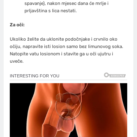
spavanje), nakon mjesec dana će mrlje i
prljavština s lica nestati.
Za oči:
Ukoliko želite da uklonite podočnjake i crvnilo oko
očiju, napravite isti losion samo bez limunovog soka.
Natopite vatu losionom i stavite ga u oči ujutru i
uveče.