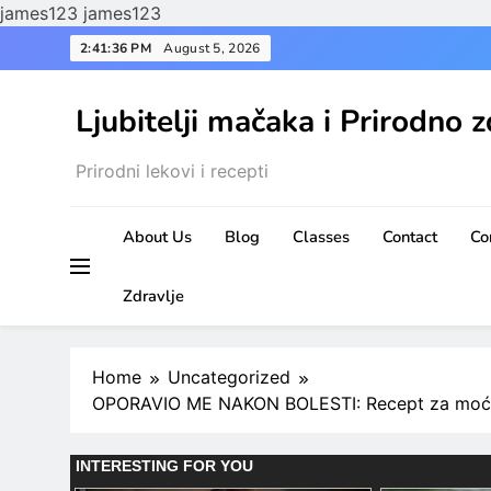
james123
james123
Skip
2:41:38 PM
August 5, 2026
to
content
Ljubitelji mačaka i Prirodno z
Prirodni lekovi i recepti
About Us
Blog
Classes
Contact
Co
Zdravlje
Home
Uncategorized
OPORAVIO ME NAKON BOLESTI: Recept za moćni 