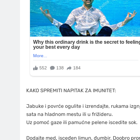
KAKO SPREMITI NAPITAK ZA IMUNITET:
Jabuke i povrće ogulite i izrendajte, rukama izgnje
sata na hladnom mestu ili u frižideru.
Uz pomoć gaze ili pamućne pelene iscedite sok.
Dodajte med, isceđen limun, đumbir. Doobro prome