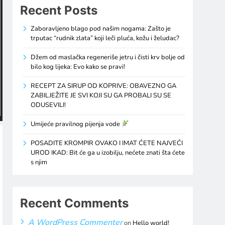
Recent Posts
Zaboravljeno blago pod našim nogama: Zašto je
trputac “rudnik zlata” koji leči pluća, kožu i želudac?
Džem od maslačka regeneriše jetru i čisti krv bolje od
bilo kog lijeka: Evo kako se pravi!
RECEPT ZA SIRUP OD KOPRIVE: OBAVEZNO GA
ZABILJEŽITE JE SVI KOJI SU GA PROBALI SU SE
ODUSEVILI!
Umijeće pravilnog pijenja vode
POSADITE KROMPIR OVAKO I IMAT ĆETE NAJVEĆI
UROD IKAD: Bit će ga u izobilju, nećete znati šta ćete
s njim
Recent Comments
A WordPress Commenter
on
Hello world!