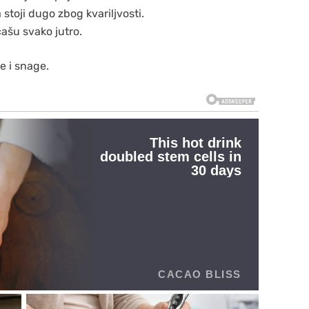
stoji dugo zbog kvariljvosti.
čašu svako jutro.
e i snage.