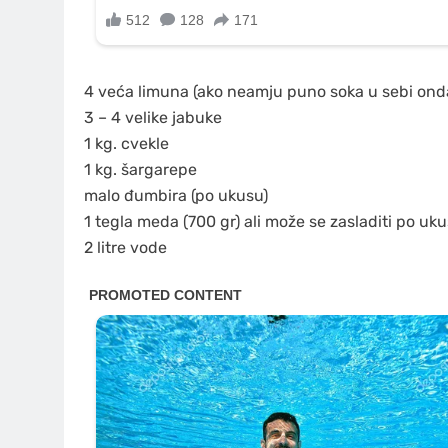
4 veća limuna (ako neamju puno soka u sebi onda
3 – 4 velike jabuke
1 kg. cvekle
1 kg. šargarepe
malo đumbira (po ukusu)
1 tegla meda (700 gr) ali može se zasladiti po uk
2 litre vode