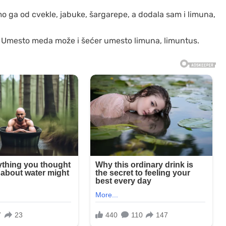
ga od cvekle, jabuke, šargarepe, a dodala sam i limuna,
 Umesto meda može i šećer umesto limuna, limuntus.