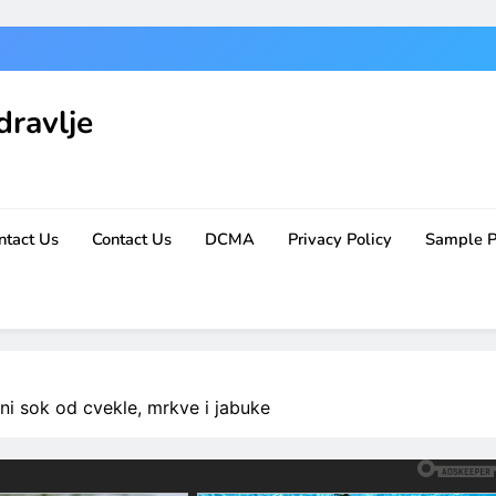
dravlje
ntact Us
Contact Us
DCMA
Privacy Policy
Sample 
sok od cvekle, mrkve i jabuke