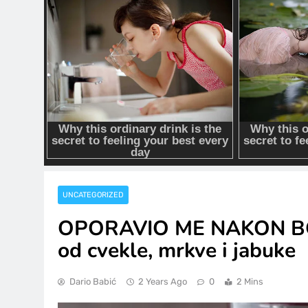
UNCATEGORIZED
OPORAVIO ME NAKON BOL
od cvekle, mrkve i jabuke
Dario Babić
2 Years Ago
0
2 Mins