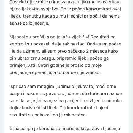
Čovjek koji je mi je rekao za ovu biljku me je uvjerio u
njena ljekovita svojstva. On je počeo konzumirati ovaj
lijek u trenutku kada su mu liječnici priopćili da nema
šanse za izlječenje.
Mjeseci su prošli, a on je još uvijek živ! Rezultati na
kontroli su pokazali da je rak nestao. Onda sam počeo
i ja da uzimam, ali sam prvo sačekao 2 mjeseca kako
bih ubrao crnu bazgu, pripremio lijek i počeo ga
primjenjivati. Četiri godine je prošlo od moje
posljednje operacije, a tumor se nije vraćao.
Ispričao sam mnogim ljudima o ljekovitoj moći crne
bazge i nakon razgovora s jednom doktoricom saznao
sam da se je jedna njezina pacijentica izliječila od raka
dojke koristeći isti lijek. Tijekom kontrole i njeni
rezultati su pokazali da je rak nestao.
Crna bazga je korisna za imunološki sustav i liječenje