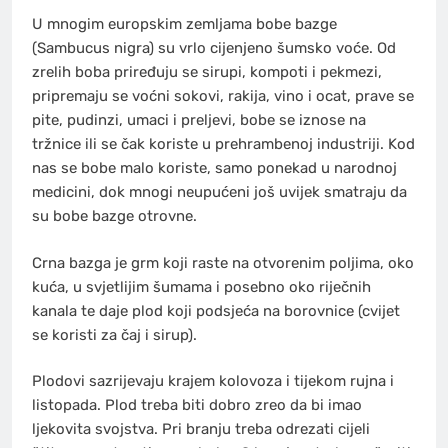
U mnogim europskim zemljama bobe bazge
(Sambucus nigra) su vrlo cijenjeno šumsko voće. Od
zrelih boba priređuju se sirupi, kompoti i pekmezi,
pripremaju se voćni sokovi, rakija, vino i ocat, prave se
pite, pudinzi, umaci i preljevi, bobe se iznose na
tržnice ili se čak koriste u prehrambenoj industriji. Kod
nas se bobe malo koriste, samo ponekad u narodnoj
medicini, dok mnogi neupućeni još uvijek smatraju da
su bobe bazge otrovne.
Crna bazga je grm koji raste na otvorenim poljima, oko
kuća, u svjetlijim šumama i posebno oko riječnih
kanala te daje plod koji podsjeća na borovnice (cvijet
se koristi za čaj i sirup).
Plodovi sazrijevaju krajem kolovoza i tijekom rujna i
listopada. Plod treba biti dobro zreo da bi imao
ljekovita svojstva. Pri branju treba odrezati cijeli