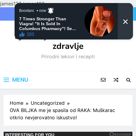
james123
james123
Skip
to
content
Ljubitelji mačaka i Prirodno
zdravlje
Prirodni lekovi i recepti
MENU
Home
Uncategorized
OVA BILJKA me je spasila od RAKA: Muškarac
otkrio nevjerovatno iskustvo!