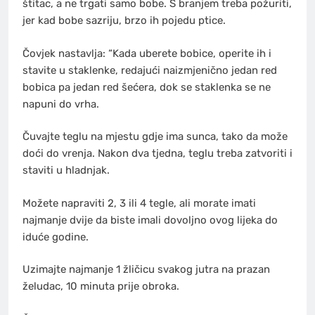
štitac, a ne trgati samo bobe. S branjem treba požuriti,
jer kad bobe sazriju, brzo ih pojedu ptice.
Čovjek nastavlja: “Kada uberete bobice, operite ih i
stavite u staklenke, redajući naizmjenično jedan red
bobica pa jedan red šećera, dok se staklenka se ne
napuni do vrha.
Čuvajte teglu na mjestu gdje ima sunca, tako da može
doći do vrenja. Nakon dva tjedna, teglu treba zatvoriti i
staviti u hladnjak.
Možete napraviti 2, 3 ili 4 tegle, ali morate imati
najmanje dvije da biste imali dovoljno ovog lijeka do
iduće godine.
Uzimajte najmanje 1 žličicu svakog jutra na prazan
želudac, 10 minuta prije obroka.