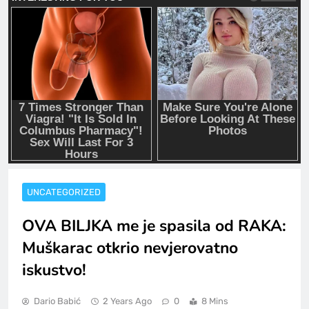
UNCATEGORIZED
OVA BILJKA me je spasila od RAKA:
Muškarac otkrio nevjerovatno
iskustvo!
Dario Babić
2 Years Ago
0
8 Mins