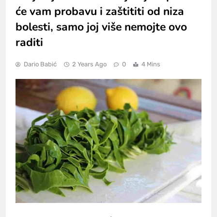
će vam probavu i zaštititi od niza
bolesti, samo joj više nemojte ovo
raditi
Dario Babić
2 Years Ago
0
4 Mins