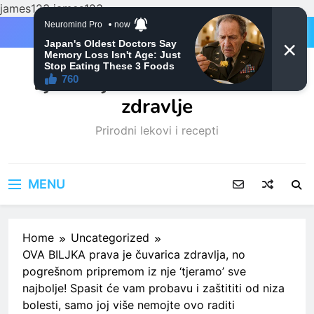
james123
james123
Skip
to
content
Ljubitelji mačaka i Prirodno
zdravlje
Prirodni lekovi i recepti
MENU
Home
Uncategorized
OVA BILJKA prava je čuvarica zdravlja, no
pogrešnom pripremom iz nje ‘tjeramo’ sve
najbolje! Spasit će vam probavu i zaštititi od niza
bolesti, samo joj više nemojte ovo raditi