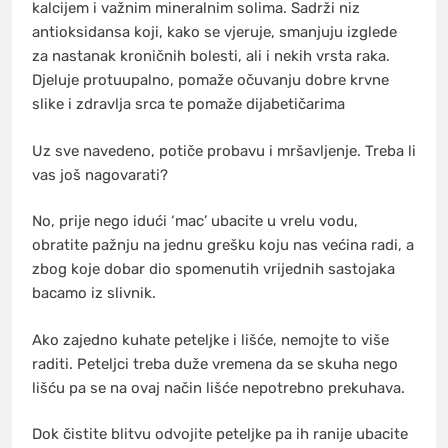
kalcijem i važnim mineralnim solima. Sadrži niz
antioksidansa koji, kako se vjeruje, smanjuju izglede
za nastanak kroničnih bolesti, ali i nekih vrsta raka.
Djeluje protuupalno, pomaže očuvanju dobre krvne
slike i zdravlja srca te pomaže dijabetičarima
Uz sve navedeno, potiče probavu i mršavljenje. Treba li
vas još nagovarati?
No, prije nego idući ‘mac’ ubacite u vrelu vodu,
obratite pažnju na jednu grešku koju nas većina radi, a
zbog koje dobar dio spomenutih vrijednih sastojaka
bacamo iz slivnik.
Ako zajedno kuhate peteljke i lišće, nemojte to više
raditi. Peteljci treba duže vremena da se skuha nego
lišću pa se na ovaj način lišće nepotrebno prekuhava.
Dok čistite blitvu odvojite peteljke pa ih ranije ubacite