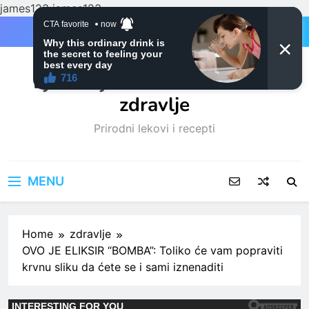
james123
james123
Skip
to
content
Ljubitelji mačaka i Prirodno
zdravlje
Prirodni lekovi i recepti
MENU
Home
zdravlje
OVO JE ELIKSIR “BOMBA”: Toliko će vam popraviti
krvnu sliku da ćete se i sami iznenaditi