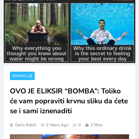
ZDRAVLJE
OVO JE ELIKSIR “BOMBA”: Toliko
će vam popraviti krvnu sliku da ćete
se i sami iznenaditi
Dario Babić
2 Years Ago
0
2 Mins