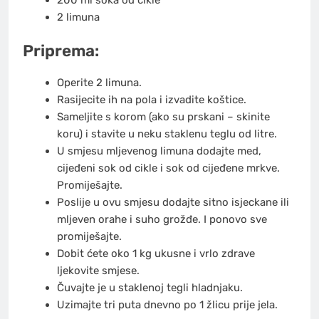
2 limuna
Priprema:
Operite 2 limuna.
Rasijecite ih na pola i izvadite koštice.
Sameljite s korom (ako su prskani – skinite
koru) i stavite u neku staklenu teglu od litre.
U smjesu mljevenog limuna dodajte med,
cijeđeni sok od cikle i sok od cijeđene mrkve.
Promiješajte.
Poslije u ovu smjesu dodajte sitno isjeckane ili
mljeven orahe i suho grožđe. I ponovo sve
promiješajte.
Dobit ćete oko 1 kg ukusne i vrlo zdrave
ljekovite smjese.
Čuvajte je u staklenoj tegli hladnjaku.
Uzimajte tri puta dnevno po 1 žlicu prije jela.