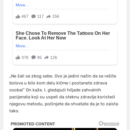
„Ne žali se zbog sebe. Ovo je jedini način da se rešite
bolova u bilo kom delu kičme i postanete zdrava
osoba!” On kaže. I, gledajući hiljade zahvalnih
pacijenata koji su uspeli da steknu zdravlje koristeći
njegovu metodu, počinjete da shvatate da je to zaista
tako.