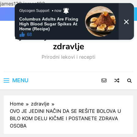
james123
james123
Skip
to
content
Ljubitelji mačaka i Prirodno
zdravlje
Prirodni lekovi i recepti
MENU
Home
zdravlje
OVO JE JEDINI NAČIN DA SE REŠITE BOLOVA U
BILO KOM DELU KIČME I POSTANETE ZDRAVA
OSOBA