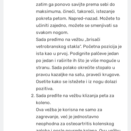
zatim ga ponovo savijte prema sebi do
maksimuma, čineći, takoreći, istezanje
pokreta petom. Napred-nazad. Možete to
učiniti zajedno, možete se smenjivati sa
svakom nogom.
Sada pređimo na vežbu „brisači
vetrobranskog stakla“. Početna pozicija je
ista kao u prvoj. Podignite palčeve jedan
po jedan i raširite ih što je više moguće u
stranu. Sada polako okrećite stopalo u
pravcu kazaljke na satu, praveći krugove.
Osetite kako se istežete i iz nogu dolazi
pozitiva.
Sada pređite na vežbu klizanja peta za
koleno.
Ova vežba je korisna ne samo za
zagrevanje, već je jednostavno
neophodna za osteoartritis kolenskog
zgloba i posle povrede kolena. Ovu vežbu