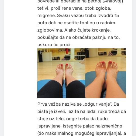
povrede ili operacije na petnoj (Ahilovoj)
tetivi, proširene vene, otok zgloba,
migrene. Svaku vežbu treba izvoditi 15
puta dok ne osetite toplinu u radnim
zglobovima. A ako čujete krckanje,
pokušajte da ne obraćate pažnju na to,
uskoro će proći.
Prva vežba naziva se „odgurivanje“. Da
biste je izveli, lezite na leđa, ruke treba da
stoje uz telo, noge treba da budu
ispravljene. Istegnite palac naizmenično
(do maksimalnog mogućeg ispravljanja), a