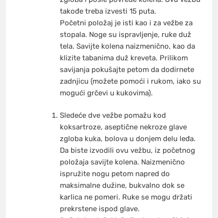
takođe treba izvesti 15 puta.
Početni položaj je isti kao i za vežbe za
stopala. Noge su ispravljenje, ruke duž
tela. Savijte kolena naizmenično, kao da
klizite tabanima duž kreveta. Prilikom
savijanja pokušajte petom da dodirnete
zadnjicu (možete pomoći i rukom, iako su
mogući grčevi u kukovima).
Sledeće dve vežbe pomažu kod
koksartroze, aseptične nekroze glave
zgloba kuka, bolova u donjem delu leđa.
Da biste izvodili ovu vežbu, iz početnog
položaja savijte kolena. Naizmenično
ispružite nogu petom napred do
maksimalne dužine, bukvalno dok se
karlica ne pomeri. Ruke se mogu držati
prekrstene ispod glave.