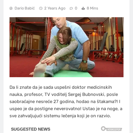
Dario Babić
2 Years Ago
0
8 Mins
Da li znate da je sada uspešni doktor medicinskih
nauka, profesor, TV voditelj Sergej Bubnovski, posle
saobraćajne nesreće 27 godina, hodao na štakama?! I
uspeo je da postigne neverovatno! Ustao je na noge, a
sve zahvaljujući sistemu lečenja koji je on razvio.