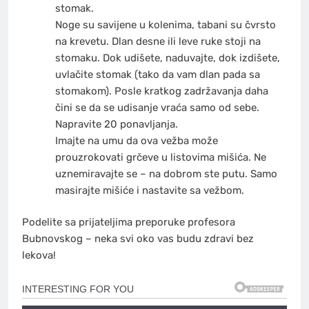
stomak.
Noge su savijene u kolenima, tabani su čvrsto
na krevetu. Dlan desne ili leve ruke stoji na
stomaku. Dok udišete, naduvajte, dok izdišete,
uvlačite stomak (tako da vam dlan pada sa
stomakom). Posle kratkog zadržavanja daha
čini se da se udisanje vraća samo od sebe.
Napravite 20 ponavljanja.
Imajte na umu da ova vežba može
prouzrokovati grčeve u listovima mišića. Ne
uznemiravajte se – na dobrom ste putu. Samo
masirajte mišiće i nastavite sa vežbom.
Podelite sa prijateljima preporuke profesora
Bubnovskog – neka svi oko vas budu zdravi bez
lekova!