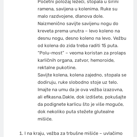
Početni položaj ležeći, stopala u širini
ramena, savijena u kolenima. Ruke su
malo razdvojene, dlanova dole.
Naizmenično savijte savijenu nogu do
kreveta prema unutra – levo koleno na
desnu nogu, desno koleno na levo. Vežbu
od kolena do zida treba raditi 15 puta.
“Polu-most” – veoma koristan za prolaps
karličnih organa, zatvor, hemoroide,
rektalne pukotine.
Savijte kolena, kolena zajedno, stopala se
dodiruju, ruke slobodno stoje uz telo.
Imajte na umu da je ova vežba izazovna,
ali efikasna.Dakle, dok izdišete, pokušajte
da podignete karlicu što je više moguće,
dok nekoliko puta stežete glutealne
mišiće.
I na kraju, vežba za trbušne mišiće – uvlačimo