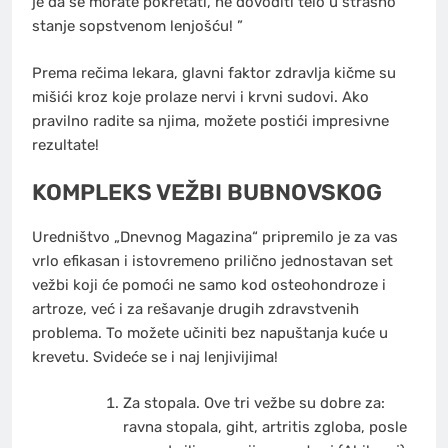
je da se morate pokretati, ne dovoditi telo u strašno
stanje sopstvenom lenjošću! ”
Prema rečima lekara, glavni faktor zdravlja kičme su
mišići kroz koje prolaze nervi i krvni sudovi. Ako
pravilno radite sa njima, možete postići impresivne
rezultate!
KOMPLEKS VEŽBI BUBNOVSKOG
Uredništvo „Dnevnog Magazina“ pripremilo je za vas
vrlo efikasan i istovremeno prilično jednostavan set
vežbi koji će pomoći ne samo kod osteohondroze i
artroze, već i za rešavanje drugih zdravstvenih
problema. To možete učiniti bez napuštanja kuće u
krevetu. Svideće se i naj lenjivijima!
Za stopala. Ove tri vežbe su dobre za:
ravna stopala, giht, artritis zgloba, posle