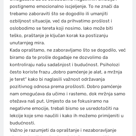
postignemo emocionalno iscjeljenje. To ne znači da
trebamo zaboraviti što se dogodilo ili umanjiti
ozbiljnost situacije, već da prihvatimo prošlost i
oslobodimo se tereta koji nosimo. Iako može biti
teško, praštanje je ključan korak ka postizanju
unutarnjeg mira.
Kada opraštamo, ne zaboravljamo što se dogodilo, već
biramo da te prošle događaje ne dozvolimo da
kontroliraju našu sadašnjost i budućnost. Psiholozi
često koriste frazu „dobro pamćenje je alat, a mržnja
je teret“ kako bi naglasili važnost održavanja
pozitivnog odnosa prema prošlosti. Dobro pamćenje
nam omogućava da učimo i rastemo, dok mržnja samo
otežava naš put. Umjesto da se fokusiramo na
negativne emocije, trebali bismo se usredotočiti na
lekcije koje smo naučili i kako ih možemo primijeniti u
budućnosti.
Važno je razumjeti da opraštanje i nezaboravljanje