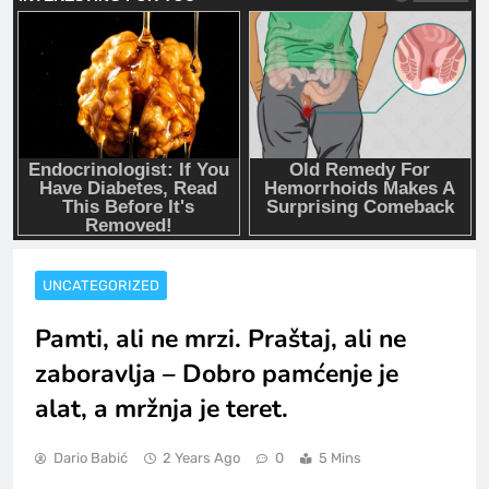
UNCATEGORIZED
Pamti, ali ne mrzi. Praštaj, ali ne
zaboravlja – Dobro pamćenje je
alat, a mržnja je teret.
Dario Babić
2 Years Ago
0
5 Mins