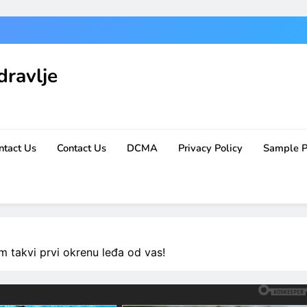
dravlje
ntact Us
Contact Us
DCMA
Privacy Policy
Sample 
om takvi prvi okrenu leđa od vas!