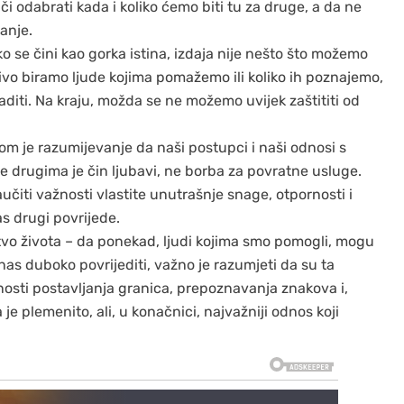
i odabrati kada i koliko ćemo biti tu za druge, a da ne
anje.
o se čini kao gorka istina, izdaja nije nešto što možemo
ljivo biramo ljude kojima pomažemo ili koliko ih poznajemo,
aditi. Na kraju, možda se ne možemo uvijek zaštititi od
om je razumijevanje da naši postupci i naši odnosi s
 drugima je čin ljubavi, ne borba za povratne usluge.
učiti važnosti vlastite unutrašnje snage, otpornosti i
s drugi povrijede.
stvo života – da ponekad, ljudi kojima smo pomogli, mogu
e nas duboko povrijediti, važno je razumjeti da su ta
ažnosti postavljanja granica, prepoznavanja znakova i,
e plemenito, ali, u konačnici, najvažniji odnos koji