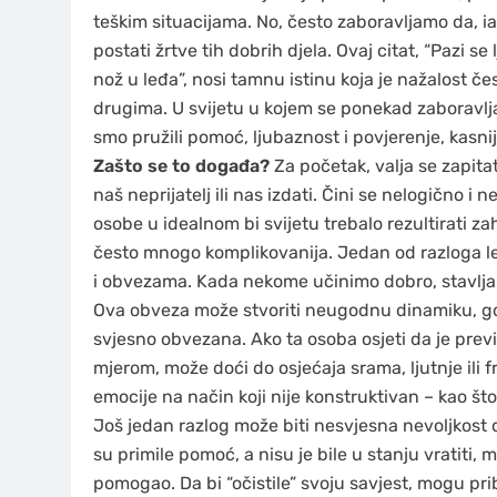
teškim situacijama. No, često zaboravljamo da, i
postati žrtve tih dobrih djela. Ovaj citat, “Pazi se
nož u leđa”, nosi tamnu istinu koja je nažalost č
drugima. U svijetu u kojem se ponekad zaboravlja
smo pružili pomoć, ljubaznost i povjerenje, kasnij
Zašto se to događa?
Za početak, valja se zapit
naš neprijatelj ili nas izdati. Čini se nelogično 
osobe u idealnom bi svijetu trebalo rezultirati 
često mnogo komplikovanija. Jedan od razloga lež
i obvezama. Kada nekome učinimo dobro, stavljam
Ova obveza može stvoriti neugodnu dinamiku, gdj
svjesno obvezana. Ako ta osoba osjeti da je previš
mjerom, može doći do osjećaja srama, ljutnje ili f
emocije na način koji nije konstruktivan – kao što 
Još jedan razlog može biti nesvjesna nevoljkost d
su primile pomoć, a nisu je bile u stanju vratiti
pomogao. Da bi “očistile” svoju savjest, mogu pri