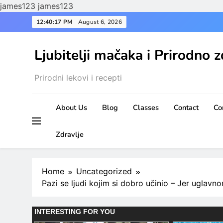
james123
james123
Skip
12:40:18 PM
August 6, 2026
to
content
Ljubitelji mačaka i Prirodno z
Prirodni lekovi i recepti
About Us
Blog
Classes
Contact
Co
Zdravlje
Home
Uncategorized
Pazi se ljudi kojim si dobro učinio – Jer uglavn