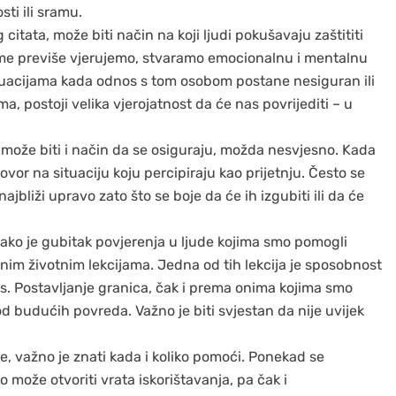
ti ili sramu.
citata, može biti način na koji ljudi pokušavaju zaštititi
kome previše vjerujemo, stvaramo emocionalnu i mentalnu
ituacijama kada odnos s tom osobom postane nesiguran ili
a, postoji velika vjerojatnost da će nas povrijediti – u
 može biti i način da se osiguraju, možda nesvjesno. Kada
ovor na situaciju koju percipiraju kao prijetnju. Često se
ajbliži upravo zato što se boje da će ih izgubiti ili da će
ako je gubitak povjerenja u ljude kojima smo pomogli
nim životnim lekcijama. Jedna od tih lekcija je sposobnost
. Postavljanje granica, čak i prema onima kojima smo
d budućih povreda. Važno je biti svjestan da nije uvijek
e, važno je znati kada i koliko pomoći. Ponekad se
 može otvoriti vrata iskorištavanja, pa čak i