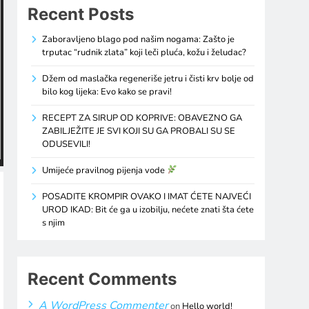
Recent Posts
Zaboravljeno blago pod našim nogama: Zašto je
trputac “rudnik zlata” koji leči pluća, kožu i želudac?
Džem od maslačka regeneriše jetru i čisti krv bolje od
bilo kog lijeka: Evo kako se pravi!
RECEPT ZA SIRUP OD KOPRIVE: OBAVEZNO GA
ZABILJEŽITE JE SVI KOJI SU GA PROBALI SU SE
ODUSEVILI!
Umijeće pravilnog pijenja vode
POSADITE KROMPIR OVAKO I IMAT ĆETE NAJVEĆI
UROD IKAD: Bit će ga u izobilju, nećete znati šta ćete
s njim
Recent Comments
A WordPress Commenter
on
Hello world!