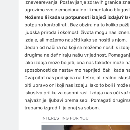
iznevearevanja. Postavljanje zdravih granica znač
ugrozimo svoje emocionalno ili mentalno blagost
Možemo li ikada u potpunosti izbjeći izdaju?
Iak
potpuno kontrolirati. Bez obzira na to koliko paž
ljudska priroda i okolnosti života mogu nas iznen
izdaje, ali možemo naučiti kako se nositi s njom.
Jedan od načina na koji se možemo nositi s izdaj
drugima ne definiraju našu vrijednost. Pomaganje
Iako izdaja može boljeti, ona nas također može na
sposobnosti da nastavimo naprijed, čak i kada na
Ovaj citat nas podsjeća na teško, ali realno isku
biti upravo oni koji nas izdaju. Iako to boli i mož
iskustva prilike za osobni rast. Izdaja nas uči v
najvažnije, ljubavi prema sebi. Pomagati drugima j
trebamo izgraditi je onaj sa sobom.