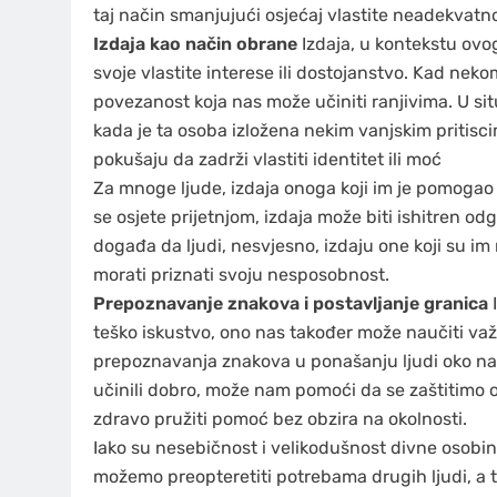
taj način smanjujući osjećaj vlastite neadekvatnos
Izdaja kao način obrane
Izdaja, u kontekstu ovog 
svoje vlastite interese ili dostojanstvo. Kad ne
povezanost koja nas može učiniti ranjivima. U s
kada je ta osoba izložena nekim vanjskim pritiscim
pokušaju da zadrži vlastiti identitet ili moć
Za mnoge ljude, izdaja onoga koji im je pomogao
se osjete prijetnjom, izdaja može biti ishitren odg
događa da ljudi, nesvjesno, izdaju one koji su im n
morati priznati svoju nesposobnost.
Prepoznavanje znakova i postavljanje granica
I
teško iskustvo, ono nas također može naučiti važ
prepoznavanja znakova u ponašanju ljudi oko nas
učinili dobro, može nam pomoći da se zaštitimo o
zdravo pružiti pomoć bez obzira na okolnosti.
Iako su nesebičnost i velikodušnost divne osobin
možemo preopteretiti potrebama drugih ljudi, a to