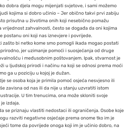
ako dobra djela mogu mijenjati svjetove, i sami možemo
 ljudi kojima si dobro učinio – Jer obično takvi prvi zabiju
esto prisutna u životima onih koji nesebično pomažu
 vrijednost zahvalnosti, često se događa da oni kojima
e postanu oni koji nas iznevjere i povrijede.
ati zašto bi netko kome smo pomogli ikada mogao postati
i neprirodno, jer uzimanje pomoći i suosjećanja od druge
zahvalnošću i međusobnim poštovanjem. Ipak, stvarnost je
i u ljudskoj prirodi i načinu na koji se odnosi prema moći
o ga u poziciju u kojoj je dužan.
e se osoba koja je primila pomoć osjeća nesvjesno ili
e zavisna od nas ili da nije u stanju uzvratiti istom
rustracije. U tim trenucima, ona može skloniti svoje
je izdaja.
a se priznaju vlastiti nedostaci ili ograničenja. Osobe koje
, mogu razviti negativne osjećaje prema onome tko im je
bjeći tome da povrijede onoga koji im je učinio dobro, na