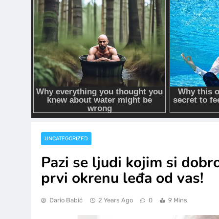
UNCATEGORIZED
Pazi se ljudi kojim si dobr
prvi okrenu leđa od vas!
Dario Babić
2 Years Ago
0
9 Mins