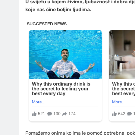
U svijetu u kojem živimo, ljubaznost i dobra dj
koje nas čine boljim ljudima.
Pomažemo onima kojima je pomoć potrebna, poka