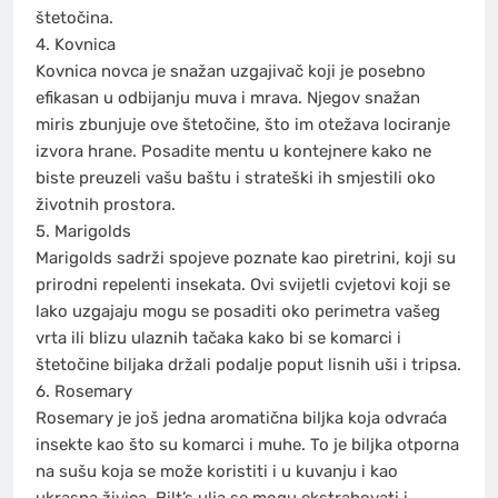
štetočina.
4. Kovnica
Kovnica novca je snažan uzgajivač koji je posebno
efikasan u odbijanju muva i mrava. Njegov snažan
miris zbunjuje ove štetočine, što im otežava lociranje
izvora hrane. Posadite mentu u kontejnere kako ne
biste preuzeli vašu baštu i strateški ih smjestili oko
životnih prostora.
5. Marigolds
Marigolds sadrži spojeve poznate kao piretrini, koji su
prirodni repelenti insekata. Ovi svijetli cvjetovi koji se
lako uzgajaju mogu se posaditi oko perimetra vašeg
vrta ili blizu ulaznih tačaka kako bi se komarci i
štetočine biljaka držali podalje poput lisnih uši i tripsa.
6. Rosemary
Rosemary je još jedna aromatična biljka koja odvraća
insekte kao što su komarci i muhe. To je biljka otporna
na sušu koja se može koristiti i u kuvanju i kao
ukrasna živica. Bilt’s ulja se mogu ekstrahovati i