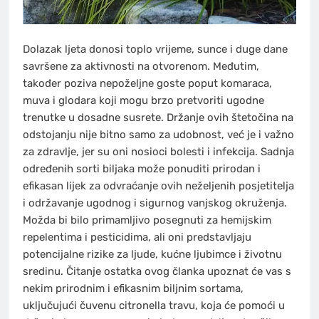
Dolazak ljeta donosi toplo vrijeme, sunce i duge dane
savršene za aktivnosti na otvorenom. Međutim,
također poziva nepoželjne goste poput komaraca,
muva i glodara koji mogu brzo pretvoriti ugodne
trenutke u dosadne susrete. Držanje ovih štetočina na
odstojanju nije bitno samo za udobnost, već je i važno
za zdravlje, jer su oni nosioci bolesti i infekcija. Sadnja
određenih sorti biljaka može ponuditi prirodan i
efikasan lijek za odvraćanje ovih neželjenih posjetitelja
i održavanje ugodnog i sigurnog vanjskog okruženja.
Možda bi bilo primamljivo posegnuti za hemijskim
repelentima i pesticidima, ali oni predstavljaju
potencijalne rizike za ljude, kućne ljubimce i životnu
sredinu. Čitanje ostatka ovog članka upoznat će vas s
nekim prirodnim i efikasnim biljnim sortama,
uključujući čuvenu citronella travu, koja će pomoći u