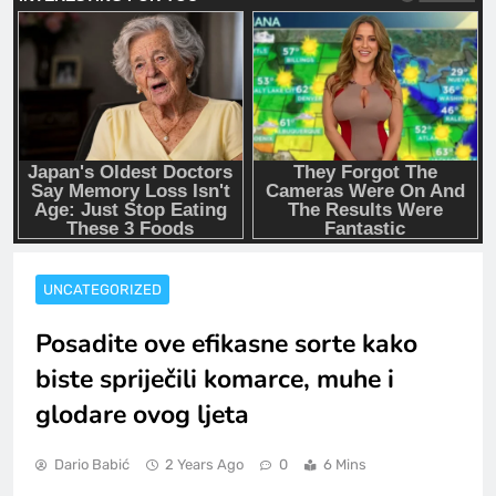
UNCATEGORIZED
Posadite ove efikasne sorte kako
biste spriječili komarce, muhe i
glodare ovog ljeta
Dario Babić
2 Years Ago
0
6 Mins