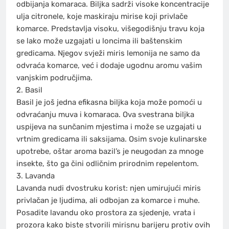
odbijanja komaraca. Biljka sadrži visoke koncentracije
ulja citronele, koje maskiraju mirise koji privlače
komarce. Predstavlja visoku, višegodišnju travu koja
se lako može uzgajati u loncima ili baštenskim
gredicama. Njegov svježi miris lemonija ne samo da
odvraća komarce, već i dodaje ugodnu aromu vašim
vanjskim područjima.
2. Basil
Basil je još jedna efikasna biljka koja može pomoći u
odvraćanju muva i komaraca. Ova svestrana biljka
uspijeva na sunčanim mjestima i može se uzgajati u
vrtnim gredicama ili saksijama. Osim svoje kulinarske
upotrebe, oštar aroma bazil’s je neugodan za mnoge
insekte, što ga čini odličnim prirodnim repelentom.
3. Lavanda
Lavanda nudi dvostruku korist: njen umirujući miris
privlačan je ljudima, ali odbojan za komarce i muhe.
Posadite lavandu oko prostora za sjedenje, vrata i
prozora kako biste stvorili mirisnu barijeru protiv ovih