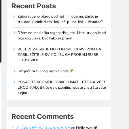
Recent Posts
Zaboravljeno blago pod našim nogama: Zašto je
trputac “rudnik zlata” koji leči pluća, kožu i želudac?
Džem od maslačka regeneriše jetru i čisti krv bolje od
bilo kog lijeka: Evo kako se pravi!
RECEPT ZA SIRUP OD KOPRIVE: OBAVEZNO GA
ZABILJEŽITE JE SVI KOJI SU GA PROBALI SU SE
ODUSEVILI!
Umijeće pravilnog pijenja vode
POSADITE KROMPIR OVAKO I IMAT ĆETE NAJVEĆI
UROD IKAD: Bit će ga u izobilju, nećete znati šta ćete
s njim
Recent Comments
A WordPress Commenter
on
Hello world!