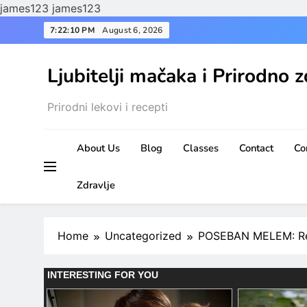
james123
james123
Skip
7:22:12 PM
August 6, 2026
to
content
Ljubitelji mačaka i Prirodno z
Prirodni lekovi i recepti
About Us
Blog
Classes
Contact
Co
Zdravlje
Home
Uncategorized
POSEBAN MELEM: Rece