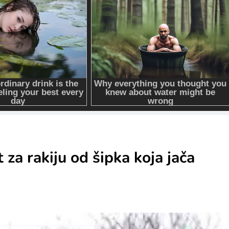
 rakiju od šipka koja jača