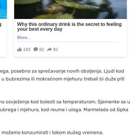
brega, posebno za sprečavanje novih oboljenja. Ljudi kod
a u bubrezima ili mokraćnom mjehuru trebali bi duže piti
no osvježenje kod bolesti sa temperaturom. Sjemenke se u
bubrega i mjehura, kod reume i uloga. Marmelada od šipka
ga možemo konzumirati i tokom dužeg vremena.