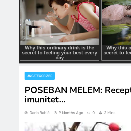
UNCATEGORIZED
POSEBAN MELEM: Recept za
imunitet…
Dario Babić
9 Months Ago
0
2 Mins