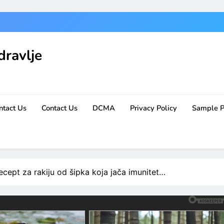
dravlje
ntact Us
Contact Us
DCMA
Privacy Policy
Sample 
pt za rakiju od šipka koja jača imunitet…