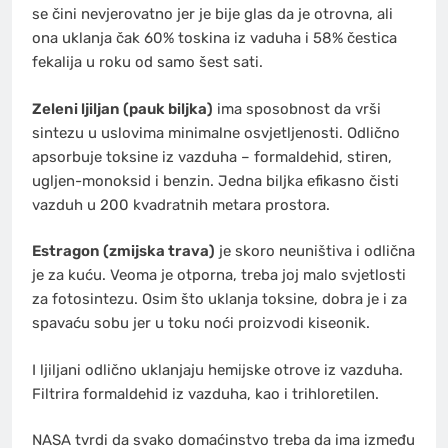
se čini nevjerovatno jer je bije glas da je otrovna, ali
ona uklanja čak 60% toskina iz vaduha i 58% čestica
fekalija u roku od samo šest sati.
Zeleni ljiljan (pauk biljka)
ima sposobnost da vrši
sintezu u uslovima minimalne osvjetljenosti. Odlično
apsorbuje toksine iz vazduha – formaldehid, stiren,
ugljen-monoksid i benzin. Jedna biljka efikasno čisti
vazduh u 200 kvadratnih metara prostora.
Estragon (zmijska trava)
je skoro neuništiva i odlična
je za kuću. Veoma je otporna, treba joj malo svjetlosti
za fotosintezu. Osim što uklanja toksine, dobra je i za
spavaću sobu jer u toku noći proizvodi kiseonik.
I ljiljani odlično uklanjaju hemijske otrove iz vazduha.
Filtrira formaldehid iz vazduha, kao i trihloretilen.
NASA tvrdi da svako domaćinstvo treba da ima između