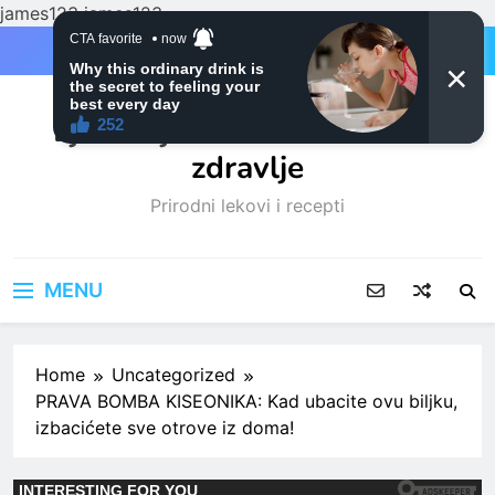
james123
james123
Skip
to
content
Ljubitelji mačaka i Prirodno
zdravlje
Prirodni lekovi i recepti
MENU
Home
Uncategorized
PRAVA BOMBA KISEONIKA: Kad ubacite ovu biljku,
izbacićete sve otrove iz doma!