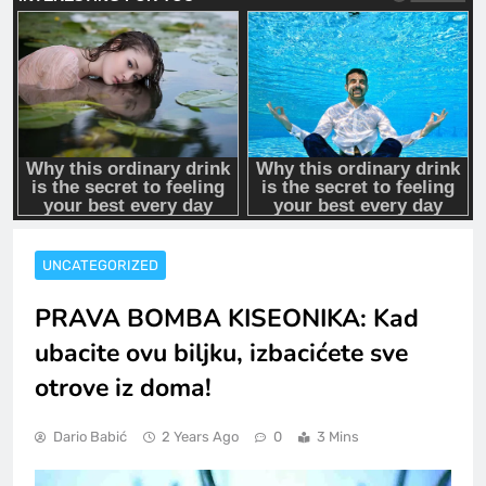
UNCATEGORIZED
PRAVA BOMBA KISEONIKA: Kad
ubacite ovu biljku, izbacićete sve
otrove iz doma!
Dario Babić
2 Years Ago
0
3 Mins