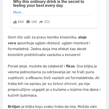
Osim što važi za pravu bombu kiseonika,
aloje
vera
apsorbuje ugljen-dioksid, ugljen-monksid i
formaldehid. Jedna aloja ima efekat kao devet
bioloških prečišćivača vazduha u konzervi!
Pored aloje, možete da odaberet i
fikus
. Ova biljka je
veoma jednostavna za održavanje jer ne traži puno
svjetlosti, a efikasno čisti vazduh od formaldehida. Ali
treba biti na oprezu jer su listovi otrovni, pa nije
preporučljivo uzgajati je u kućama u kojima ima djece i
kućnih ljubimaca.
Bršljan
je biljka koju svako treba da ima. Možda vam