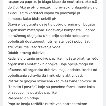
raspon za paprike je blago kiseo do neutralan, oko 6,0
do 7,0. Ako je pH prenizak ili previsok, prilagodite ga u
skladu s tim koristeći vapno za podizanje pH ili
sumpora kako biste snizili pH.
Štaviše, osigurajte da je tlo dobro drenirano i bogato
organskom materijom. Dodavanje komposta ili dobro
ispruženog stajnjaka u tlo prije sadnje neće samo
poboljšati dostupnost nutrijenata, već i poboljšati
strukturu tla i zadržavanje vode.
Odabir pravog đubriva
Kada je u pitanju gnojivo paprike, možete birati između
organskih i sintetičkih gnojiva. Obje opcije mogu biti
efikasne, ali organska đubriva imaju dodatnu korist od
poboljšanja zdravlja tla i mikrobne aktivnosti.
Potražite gnojiva označena kao mješavine “povrće” ili
“tomato i povrće”, koje su posebno formulisane kako
bi zadovoljile potrebe paprike.
Raspored oplodnje
Paprike imaju različite nutritivne potrebe tokom