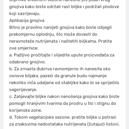
gnojiva kako biste održali rast biljke i podržali plodove
koji sazrijevaju.
Aplikacija gnojiva
Bitno je pravilno nanijeti gnojiva kako biste izbjegli
prekomjernu oplodnju, što može dovesti do
neravnoteže nutrijenata i naštetiti biljkama. Pratite
ove smjernice:
a. Pažljivo pročitajte i slijedite upute proizvođača za
odabrano gnojivo.
b. Za zrnasta đubriva ravnomjerno ih nanesite oko
osnove biljaka, pazeći da granule budu najmanje
nekoliko inča udaljene od stabljike kako bi se spriječilo
sagorijevanje.
c. Zalijevajte biljke nakon nanošenja gnojiva kako biste
pomogli hranjivim tvarima da prodru u tlo i stignu do
korijenske zone.
d. Tokom vegetacijske sezone, pratite biljke u potrazi
za znakovima nedostataka nutrijenata (žutajući listovi,