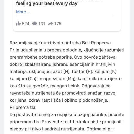
Razumijevanje nutritivnih potreba Bell Peppersa
Prije udubljenja u proces oplodnje, ključno je razumjeti
prehrambene potrebe paprike. Ovo povrće zahteva
dobro izbalansiranu ishranu esencijalnih hranljivih
materija, uključujući azot (N), fosfor (P), kalijum (K),
kalcijum (Ca) i magnezijum (Mg), kao i mikronutrijente
kao što su gvožđe, mangan i cink. Odgovarajuća
ravnoteža nutrijenata će promovirati snažan razvoj
korijena, zdrav rast lišća i obilno plodonošenje.
Priprema tla
Da postavite temelj za uspješno uzgoj paprike, počnite
pripremom tla. Provedite test tla kako biste procijenili
njegov pH nivo i sadržaj nutrijenata. Optimalni pH