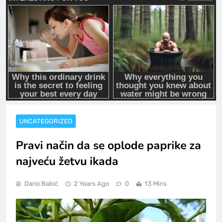
UNCATEGORIZED
Pravi način da se oplode paprike za
najveću žetvu ikada
Dario Babić
2 Years Ago
0
13 Mins