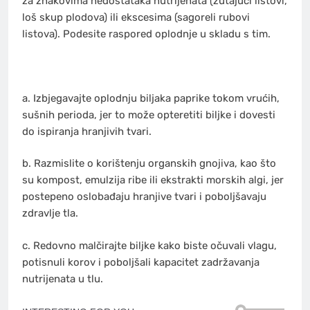
za znakovima nedostataka nutrijenata (žutajući listovi,
loš skup plodova) ili ekscesima (sagoreli rubovi
listova). Podesite raspored oplodnje u skladu s tim.
a. Izbjegavajte oplodnju biljaka paprike tokom vrućih,
sušnih perioda, jer to može opteretiti biljke i dovesti
do ispiranja hranjivih tvari.
b. Razmislite o korištenju organskih gnojiva, kao što
su kompost, emulzija ribe ili ekstrakti morskih algi, jer
postepeno oslobađaju hranjive tvari i poboljšavaju
zdravlje tla.
c. Redovno malčirajte biljke kako biste očuvali vlagu,
potisnuli korov i poboljšali kapacitet zadržavanja
nutrijenata u tlu.