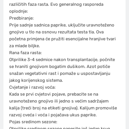
različitih faza rasta. Evo generalnog rasporeda
oplodnje:
Predbiranje:
Prije sadnje sadnica paprike, uključite uravnoteženo
gnojivo u tlo na osnovu rezultata testa tla. Ova
početna primjena će pružiti esencijalne hranjive tvari
za mlade biljke.
Rana faza rasta:
Otprilike 3-4 sedmice nakon transplantacije, počnite
se hraniti gnojivom bogatim dušikom. Azot potiče
snažan vegetativni rast i pomaže u uspostavljanju
jakog korijenskog sistema.
Cvjetanje i razvoj voća:
Kada se prvi cvjetovi pojave, prebacite se na
uravnoteženo gnojivo ili jedno s većim sadržajem
kalija (treći broj na etiketi gnojiva). Kalijum promoviše
razvoj cveća i voća i pojačava ukus paprike.
Pojas sredinom sezone:
Otprilike sredinom sezone nanesite još jedan krug