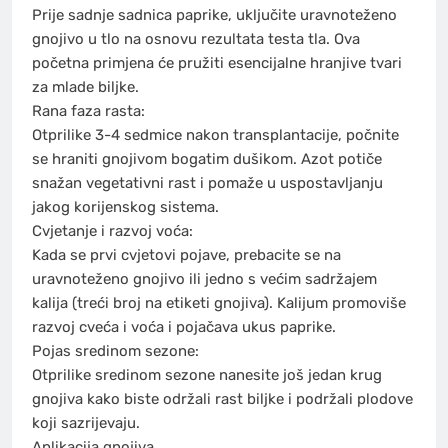
Prije sadnje sadnica paprike, uključite uravnoteženo
gnojivo u tlo na osnovu rezultata testa tla. Ova
početna primjena će pružiti esencijalne hranjive tvari
za mlade biljke.
Rana faza rasta:
Otprilike 3-4 sedmice nakon transplantacije, počnite
se hraniti gnojivom bogatim dušikom. Azot potiče
snažan vegetativni rast i pomaže u uspostavljanju
jakog korijenskog sistema.
Cvjetanje i razvoj voća:
Kada se prvi cvjetovi pojave, prebacite se na
uravnoteženo gnojivo ili jedno s većim sadržajem
kalija (treći broj na etiketi gnojiva). Kalijum promoviše
razvoj cveća i voća i pojačava ukus paprike.
Pojas sredinom sezone:
Otprilike sredinom sezone nanesite još jedan krug
gnojiva kako biste održali rast biljke i podržali plodove
koji sazrijevaju.
Aplikacija gnojiva