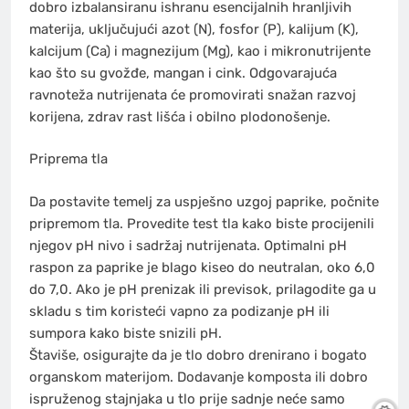
dobro izbalansiranu ishranu esencijalnih hranljivih
materija, uključujući azot (N), fosfor (P), kalijum (K),
kalcijum (Ca) i magnezijum (Mg), kao i mikronutrijente
kao što su gvožđe, mangan i cink. Odgovarajuća
ravnoteža nutrijenata će promovirati snažan razvoj
korijena, zdrav rast lišća i obilno plodonošenje.
Priprema tla
Da postavite temelj za uspješno uzgoj paprike, počnite
pripremom tla. Provedite test tla kako biste procijenili
njegov pH nivo i sadržaj nutrijenata. Optimalni pH
raspon za paprike je blago kiseo do neutralan, oko 6,0
do 7,0. Ako je pH prenizak ili previsok, prilagodite ga u
skladu s tim koristeći vapno za podizanje pH ili
sumpora kako biste snizili pH.
Štaviše, osigurajte da je tlo dobro drenirano i bogato
organskom materijom. Dodavanje komposta ili dobro
ispruženog stajnjaka u tlo prije sadnje neće samo