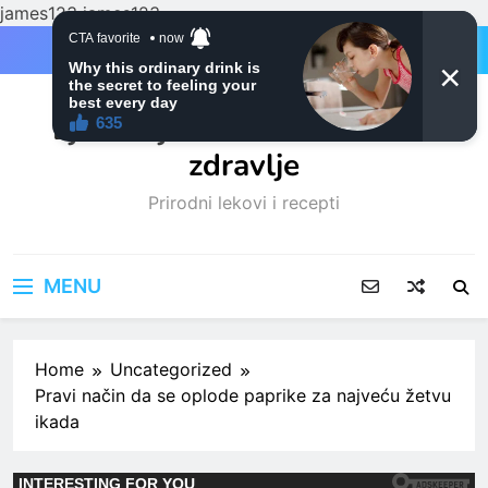
james123
james123
Skip
to
content
Ljubitelji mačaka i Prirodno
zdravlje
Prirodni lekovi i recepti
MENU
Home
Uncategorized
Pravi način da se oplode paprike za najveću žetvu
ikada