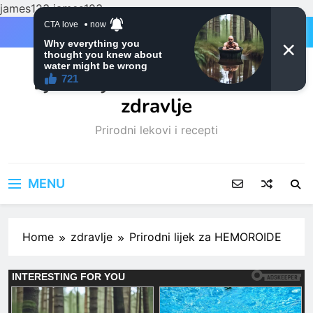
james123
james123
Skip
to
content
Ljubitelji mačaka i Prirodno
zdravlje
Prirodni lekovi i recepti
MENU
Home
zdravlje
Prirodni lijek za HEMOROIDE