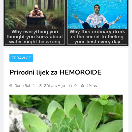
ZDRAVLJE
Prirodni lijek za HEMOROIDE
Dario Babić
2 Years Ago
0
1 Mins