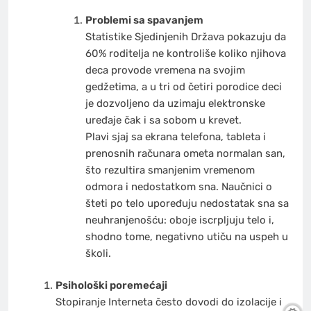
Problemi sa spavanjem
Statistike Sjedinjenih Država pokazuju da
60% roditelja ne kontroliše koliko njihova
deca provode vremena na svojim
gedžetima, a u tri od četiri porodice deci
je dozvoljeno da uzimaju elektronske
uređaje čak i sa sobom u krevet.
Plavi sjaj sa ekrana telefona, tableta i
prenosnih računara ometa normalan san,
što rezultira smanjenim vremenom
odmora i nedostatkom sna. Naučnici o
šteti po telo upoređuju nedostatak sna sa
neuhranjenošću: oboje iscrpljuju telo i,
shodno tome, negativno utiču na uspeh u
školi.
Psihološki poremećaji
Stopiranje Interneta često dovodi do izolacije i