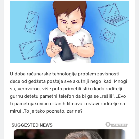
U doba računarske tehnologije problem zavisnosti
dece od gedžeta postaje sve akutniji nego ikad. Mnogi
su, verovatno, više puta primetili sliku kada roditelji
gurnu detetu pametni telefon da bi ga se „rešili“. „Evo
ti pametnjakoviću crtanih filmova i ostavi roditelje na
miru! „To je tako poznato, zar ne?