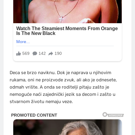
Deca se brzo naviknu. Dok je naprava u njihovim
rukama, oni ne proizvode zvuk, ali ako je odnesete,
odmah vrište. A onda se roditelji pitaju zašto je
nemoguće naći zajednički jezik sa decom i zašto u
stvarnom životu nemaju veze.