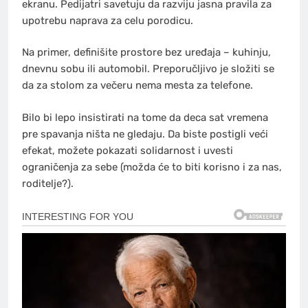
ekranu. Pedijatri savetuju da razviju jasna pravila za
upotrebu naprava za celu porodicu.
Na primer, definišite prostore bez uređaja – kuhinju,
dnevnu sobu ili automobil. Preporučljivo je složiti se
da za stolom za večeru nema mesta za telefone.
Bilo bi lepo insistirati na tome da deca sat vremena
pre spavanja ništa ne gledaju. Da biste postigli veći
efekat, možete pokazati solidarnost i uvesti
ograničenja za sebe (možda će to biti korisno i za nas,
roditelje?).