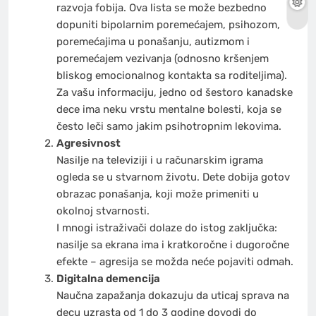
razvoja fobija. Ova lista se može bezbedno
dopuniti bipolarnim poremećajem, psihozom,
poremećajima u ponašanju, autizmom i
poremećajem vezivanja (odnosno kršenjem
bliskog emocionalnog kontakta sa roditeljima).
Za vašu informaciju, jedno od šestoro kanadske
dece ima neku vrstu mentalne bolesti, koja se
često leči samo jakim psihotropnim lekovima.
Agresivnost
Nasilje na televiziji i u računarskim igrama
ogleda se u stvarnom životu. Dete dobija gotov
obrazac ponašanja, koji može primeniti u
okolnoj stvarnosti.
I mnogi istraživači dolaze do istog zaključka:
nasilje sa ekrana ima i kratkoročne i dugoročne
efekte – agresija se možda neće pojaviti odmah.
Digitalna demencija
Naučna zapažanja dokazuju da uticaj sprava na
decu uzrasta od 1 do 3 godine dovodi do