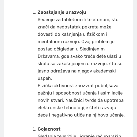
Zaostajanje u razvoju
Sedenje za tabletom ili telefonom, što
znači da nedostatak pokreta može
dovesti do kašnjenja u fizičkom i
mentalnom razvoju. Ovaj problem je
postao očigledan u Sjedinjenim
Državama, gde svako treće dete ulazi u
školu sa zakašnjenjem u razvoju, što se
jasno odražava na njegov akademski
uspeh.
Fizička aktivnost zauzvrat poboljšava
pažnju i sposobnost učenja i asimilacije
novih stvari. Naučnici tvrde da upotreba
elektronske tehnologije šteti razvoju
dece i negativno utiče na njihovo učenje.
Gojaznost
Gledanje televizije i igranje računarskih