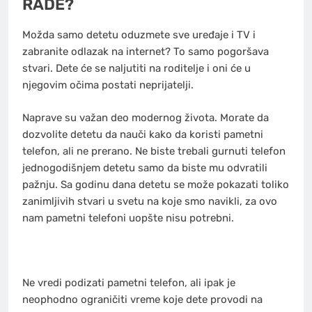
RADE?
Možda samo detetu oduzmete sve uređaje i TV i
zabranite odlazak na internet? To samo pogoršava
stvari. Dete će se naljutiti na roditelje i oni će u
njegovim očima postati neprijatelji.
Naprave su važan deo modernog života. Morate da
dozvolite detetu da nauči kako da koristi pametni
telefon, ali ne prerano. Ne biste trebali gurnuti telefon
jednogodišnjem detetu samo da biste mu odvratili
pažnju. Sa godinu dana detetu se može pokazati toliko
zanimljivih stvari u svetu na koje smo navikli, za ovo
nam pametni telefoni uopšte nisu potrebni.
Ne vredi podizati pametni telefon, ali ipak je
neophodno ograničiti vreme koje dete provodi na