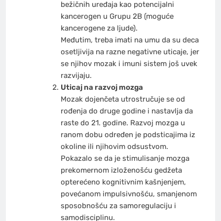
bežičnih uređaja kao potencijalni
kancerogen u Grupu 2B (moguće
kancerogene za ljude).
Međutim, treba imati na umu da su deca
osetljivija na razne negativne uticaje, jer
se njihov mozak i imuni sistem još uvek
razvijaju.
Uticaj na razvoj mozga
Mozak dojenčeta utrostručuje se od
rođenja do druge godine i nastavlja da
raste do 21. godine. Razvoj mozga u
ranom dobu određen je podsticajima iz
okoline ili njihovim odsustvom.
Pokazalo se da je stimulisanje mozga
prekomernom izloženošću gedžeta
opterećeno kognitivnim kašnjenjem,
povećanom impulsivnošću, smanjenom
sposobnošću za samoregulaciju i
samodisciplinu.