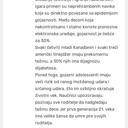
igara primeri su neprehrambenih navika
koje su direktno povezane sa epidemijom
gojaznosti. Među decom koja
nekontrolisano i stalno koriste prenosive
elektronske uređaje, gojaznost je češća
za 30%.
Svaki četvrti mladi Kanađanin i svaki treći
američki tinejdžer imaju prekomernu
težinu, a 30% njih ima dijagnozu
dijabetesa.
Pored toga, gojazni adolescenti imaju
veći rizik od ranog moždanog udara i
srčanog udara, što im ozbiljno skraćuje
životni vek. Naučnici upozoravaju,
pozivaju sve roditelje da nadgledaju
težinu dece, jer prva generacija 21. veka
ima velike šanse da umre pre svojih
roditelja.