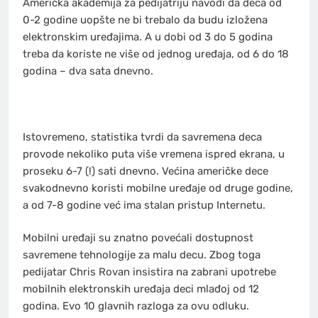
Američka akademija za pedijatriju navodi da deca od
0-2 godine uopšte ne bi trebalo da budu izložena
elektronskim uređajima. A u dobi od 3 do 5 godina
treba da koriste ne više od jednog uređaja, od 6 do 18
godina – dva sata dnevno.
Istovremeno, statistika tvrdi da savremena deca
provode nekoliko puta više vremena ispred ekrana, u
proseku 6-7 (!) sati dnevno. Većina američke dece
svakodnevno koristi mobilne uređaje od druge godine,
a od 7-8 godine već ima stalan pristup Internetu.
Mobilni uređaji su znatno povećali dostupnost
savremene tehnologije za malu decu. Zbog toga
pedijatar Chris Rovan insistira na zabrani upotrebe
mobilnih elektronskih uređaja deci mlađoj od 12
godina. Evo 10 glavnih razloga za ovu odluku.