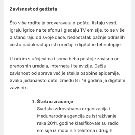
Zavisnost od gedžeta
Što više roditelja proveravaju e-poštu, listaju vesti,
igraju igrice na telefonu i gledaju TV emisije, to se više
distanciraju od svoje dece. Nedostatak pažnje odraslih
često nadoknađuju isti uređaji i digitalne tehnologije.
U nekim slučajevima i sama beba postaje zavisna od
prenosnih uređaja, Interneta i televizije. Dečja
zavisnost od sprava već je stekla osobine epidemije.
Svako jedanaesto dete između 8 i 18 godina je digitalni
zavisnik.
Štetno zračenje
Svetska zdravstvena organizacija i
Međunarodna agencija za istraživanje
raka 2011. godine klasifikovale su radio
emisije iz mobilnih telefona i drugih