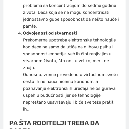
problema sa koncentracijom do sedme godine
života. Deca koja se ne mogu koncentrisati
jednostavno gube sposobnost da nešto nauče i
pamte.
Odvojenost od stvarnosti
Prekomerna upotreba elektronske tehnologije
kod dece ne samo da utiče na njihovu psihu i
sposobnost empatije, već ih čini ranjivijim u
stvarnom životu, što oni, u velikoj meri, ne
znaju.
Odnosno, vreme provedeno u virtuelnom svetu
često ih ne nauči ničemu korisnom, a
poznavanje elektronskih uređaja ne osigurava
uspeh u budućnosti, jer se tehnologije
neprestano usavršavaju i biće sve teže pratiti
ih…
PA ŠTA RODITELJI TREBA DA