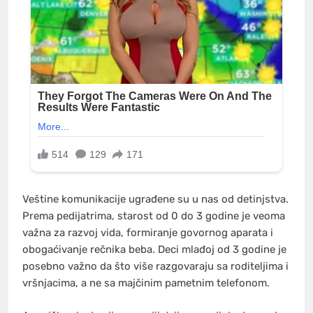
Veštine komunikacije ugrađene su u nas od detinjstva.
Prema pedijatrima, starost od 0 do 3 godine je veoma
važna za razvoj vida, formiranje govornog aparata i
obogaćivanje rečnika beba. Deci mlađoj od 3 godine je
posebno važno da što više razgovaraju sa roditeljima i
vršnjacima, a ne sa majčinim pametnim telefonom.