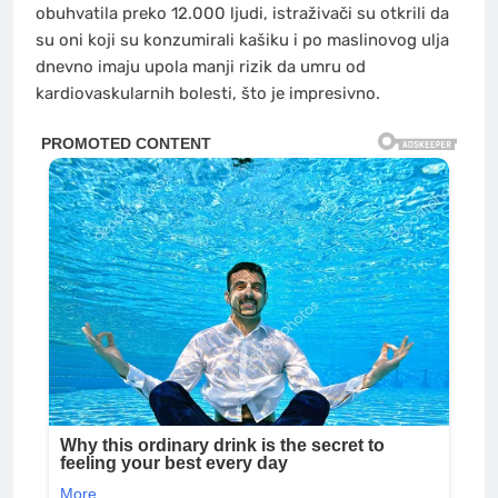
obuhvatila preko 12.000 ljudi, istraživači su otkrili da
su oni koji su konzumirali kašiku i po maslinovog ulja
dnevno imaju upola manji rizik da umru od
kardiovaskularnih bolesti, što je impresivno.