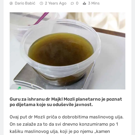
Dario Babić
2 Years Ago
0
3 Mins
Guru za ishranu dr Majkl Mozli planetarno je poznat
po dijetama koje su oduševile javnost.
Ovaj put dr Mozli priča o dobrobitima maslinovog ulja.
On se zalaže za to da svi dnevno konzumiramo po 1
kašiku maslinovog ulja, koji je po njemu „kamen