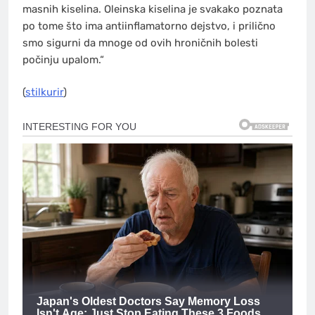
masnih kiselina. Oleinska kiselina je svakako poznata
po tome što ima antiinflamatorno dejstvo, i prilično
smo sigurni da mnoge od ovih hroničnih bolesti
počinju upalom.“
(
stilkurir
)