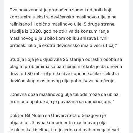
Ova povezanost je pronađena samo kod onih koji
konzumiraju ekstra devičansko maslinovo ulje, a ne
rafinisano ili obično maslinovo ulje. S druge strane,
studija iz 2020. godine otkriva da konzumiranje
maslinovog ulja u bilo kom obliku snižava krvni
pritisak, iako je ekstra devičansko imalo veći uticaj.“
Studija koja je uključivala 25 starijih odraslih osoba sa
blagim problemima sa pamćenjem otkrila je da dnevna
doza od 30 ml – otprilike dve supene kašike – ekstra
devičanskog maslinovog ulja poboljšava pamćenje.
„Dnevna doza maslinovog ulja takođe može da ublaži
hroničnu upalu, koja je povezana sa demencijom. “
Doktor Bil Mulen sa Univerziteta u Glazgovu je
objasnio: „Glavna komponenta maslinovog ulja
je oleinska kiselina, i to je jedna od ovih omega devet