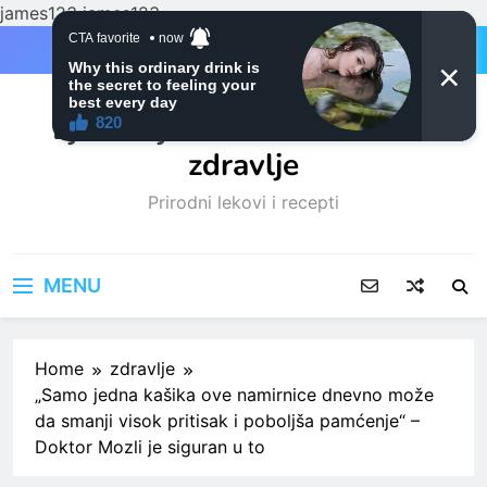
james123
james123
Skip
to
content
Ljubitelji mačaka i Prirodno
zdravlje
Prirodni lekovi i recepti
MENU
Home
zdravlje
„Samo jedna kašika ove namirnice dnevno može
da smanji visok pritisak i poboljša pamćenje“ –
Doktor Mozli je siguran u to