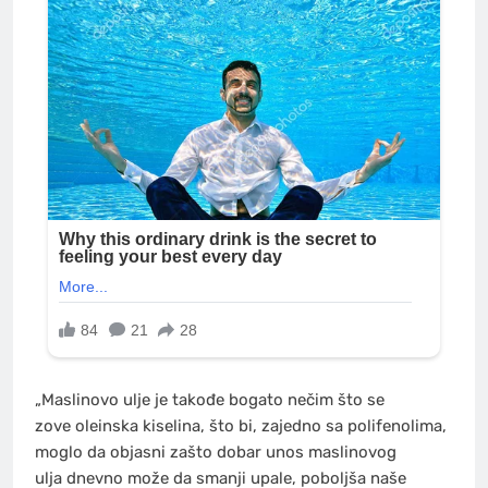
„Maslinovo ulje je takođe bogato nečim što se
zove oleinska kiselina, što bi, zajedno sa polifenolima,
moglo da objasni zašto dobar unos maslinovog
ulja dnevno može da smanji upale, poboljša naše