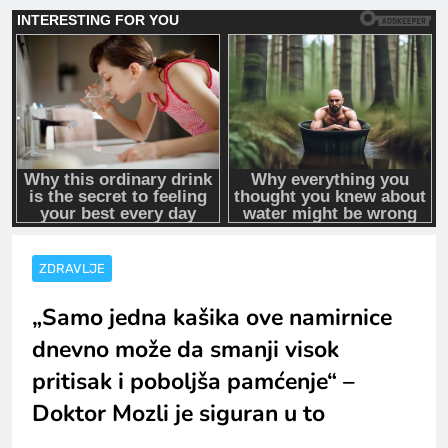
ZDRAVLJE
„Samo jedna kašika ove namirnice
dnevno može da smanji visok
pritisak i poboljša pamćenje“ –
Doktor Mozli je siguran u to