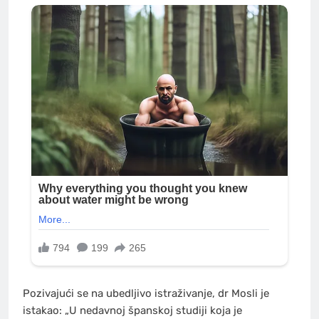
Pozivajući se na ubedljivo istraživanje, dr Mosli je
istakao: „U nedavnoj španskoj studiji koja je