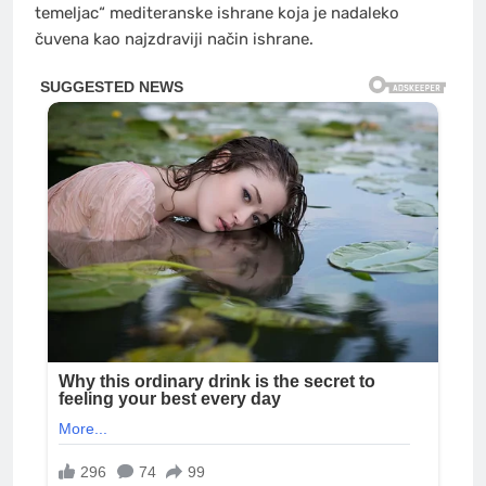
temeljac“ mediteranske ishrane koja je nadaleko
čuvena kao najzdraviji način ishrane.