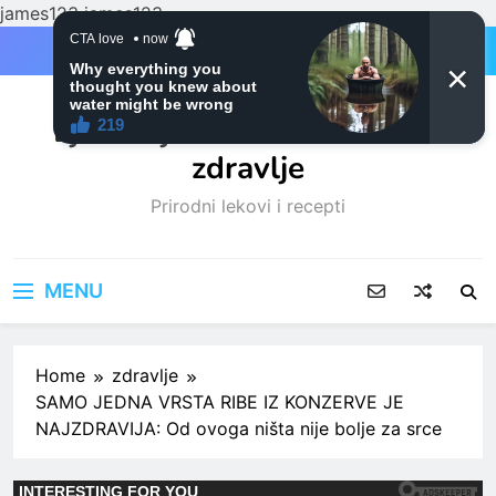
james123
james123
Skip
to
content
Ljubitelji mačaka i Prirodno
zdravlje
Prirodni lekovi i recepti
MENU
Home
zdravlje
SAMO JEDNA VRSTA RIBE IZ KONZERVE JE
NAJZDRAVIJA: Od ovoga ništa nije bolje za srce